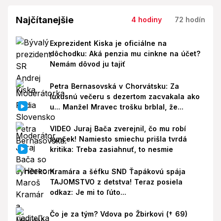
Najčítanejšie
4 hodiny
72 hodín
Exprezident Kiska je oficiálne na
dôchodku: Aká penzia mu cinkne na účet?
Nemám dôvod ju tajiť
Petra Bernasovská v Chorvátsku: Za
luxusnú večeru s dezertom zacvakala ako
u... Manžel Mravec trošku brblal, že...
VIDEO Juraj Bača zverejnil, čo mu robí
synček! Namiesto smiechu prišla tvrdá
kritika: Treba zasiahnuť, to nesmie
Kramára a šéfku SND Ťapákovú spája
TAJOMSTVO z detstva! Teraz posiela
odkaz: Je mi to ľúto...
Čo je za tým? Vdova po Žbirkovi († 69)