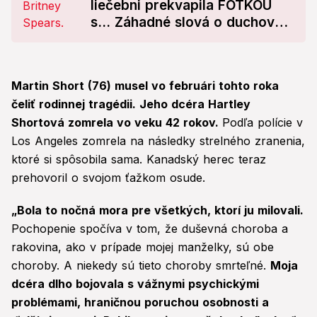
liečebni prekvapila FOTKOU
s... Záhadné slová o duchovnej
ceste!
Martin Short (76) musel vo februári tohto roka
čeliť rodinnej tragédii. Jeho dcéra Hartley
Shortová zomrela vo veku 42 rokov.
Podľa polície v
Los Angeles zomrela na následky strelného zranenia,
ktoré si spôsobila sama. Kanadský herec teraz
prehovoril o svojom ťažkom osude.
„Bola to nočná mora pre všetkých, ktorí ju milovali.
Pochopenie spočíva v tom, že duševná choroba a
rakovina, ako v prípade mojej manželky, sú obe
choroby. A niekedy sú tieto choroby smrteľné.
Moja
dcéra dlho bojovala s vážnymi psychickými
problémami, hraničnou poruchou osobnosti a