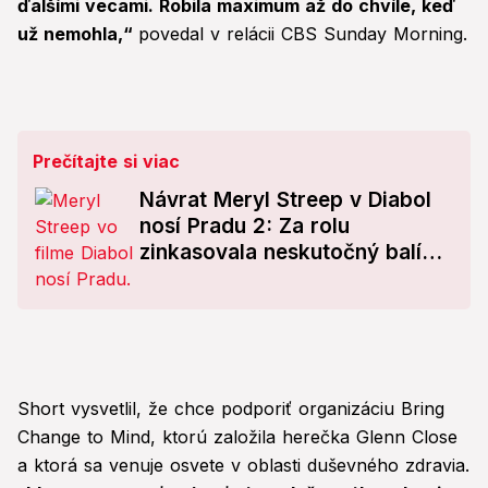
ďalšími vecami. Robila maximum až do chvíle, keď
už nemohla,“
povedal v relácii CBS Sunday Morning.
Prečítajte si viac
Návrat Meryl Streep v Diabol
nosí Pradu 2: Za rolu
zinkasovala neskutočný balík!
Môže si prilepšiť o ďalší
majland
Short vysvetlil, že chce podporiť organizáciu Bring
Change to Mind, ktorú založila herečka Glenn Close
a ktorá sa venuje osvete v oblasti duševného zdravia.