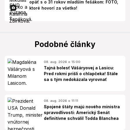
opäť s o 31 rokov mladším fešákom: FOTO,
ktoré hovorí za všetko!
Podobné články
08. aug. 2026 o 15:00
Tajná bolesť Vášáryovej a Lasicu:
Pred rokmi prišli o chlapčeka! Stále
sa s tým nedokázala vyrovnať
08. aug. 2026 o 11:11
Spojené štáty majú nového ministra
spravodlivosti: Americký Senát
definitívne schválil Todda Blanchea