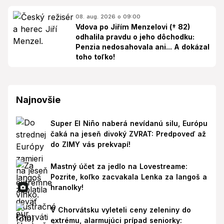
08. aug. 2026 o 09:00
Vdova po Jiřím Menzelovi († 82)
odhalila pravdu o jeho dôchodku:
Penzia nedosahovala ani... A dokázal
toho toľko!
Najnovšie
Super El Niño naberá nevídanú silu, Európu
čaká na jeseň divoký ZVRAT: Predpoveď až
do ZIMY vás prekvapí!
Mastný účet za jedlo na Lovestreame:
Pozrite, koľko zacvakala Lenka za langoš a
hranolky!
V Chorvátsku vyleteli ceny zeleniny do
extrému, alarmujúci prípad seniorky: