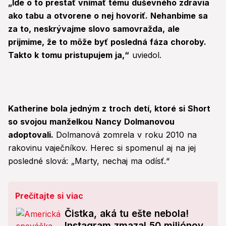
„Ide o to prestať vnímať tému duševného zdravia
ako tabu a otvorene o nej hovoriť. Nehanbime sa
za to, neskrývajme slovo samovražda, ale
prijmime, že to môže byť posledná fáza choroby.
Takto k tomu pristupujem ja,“
uviedol.
Katherine bola jedným z troch detí, ktoré si Short
so svojou manželkou Nancy Dolmanovou
adoptovali.
Dolmanová zomrela v roku 2010 na
rakovinu vaječníkov. Herec si spomenul aj na jej
posledné slová: „Marty, nechaj ma odísť.“
Prečítajte si viac
Čistka, aká tu ešte nebola!
Instagram zmazal 50 miliónov