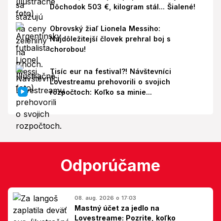
Dôchodok 503 €, kilogram stál... Šialené!
Obrovský žiaľ Lionela Messiho:
Najdôležitejší človek prehral boj s
chorobou!
Tisíc eur na festival?! Návštevníci
Lovestreamu prehovorili o svojich
rozpočtoch: Koľko sa minie...
Odporúčame
08. aug. 2026 o 17:03
Mastný účet za jedlo na
Lovestreame: Pozrite, koľko