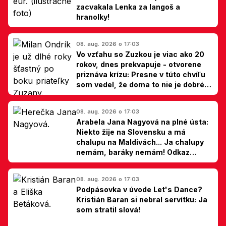
zacvakala Lenka za langoš a
hranolky!
08. aug. 2026 o 17:03
Vo vzťahu so Zuzkou je viac ako 20
rokov, dnes prekvapuje - otvorene
priznáva krízu: Presne v túto chvíľu
som vedel, že doma to nie je dobré,
hovorí Milan Ondrík
08. aug. 2026 o 17:03
Arabela Jana Nagyová na plné ústa:
Niekto žije na Slovensku a má
chalupu na Maldivách... Ja chalupy
nemám, baráky nemám! Odkaz
Slovákom
08. aug. 2026 o 17:03
Podpásovka v úvode Let's Dance?
Kristián Baran si nebral servítku: Ja
som stratil slová!