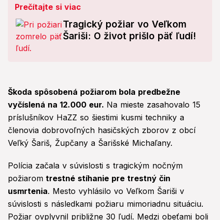
Prečítajte si viac
Tragický požiar vo Veľkom
Šariši: O život prišlo päť ľudí!
Škoda spôsobená požiarom bola predbežne
vyčíslená na 12.000 eur.
Na mieste zasahovalo 15
príslušníkov HaZZ so šiestimi kusmi techniky a
členovia dobrovoľných hasičských zborov z obcí
Veľký Šariš, Župčany a Šarišské Michaľany.
Polícia začala v súvislosti s tragickým nočným
požiarom
trestné stíhanie pre trestný čin
usmrtenia
. Mesto vyhlásilo vo Veľkom Šariši v
súvislosti s následkami požiaru mimoriadnu situáciu.
Požiar ovplyvnil približne 30 ľudí. Medzi obeťami boli