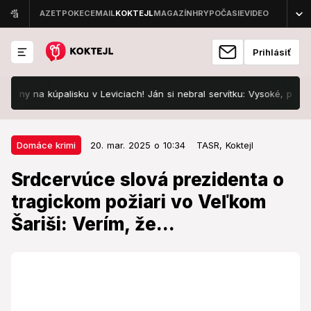
Prihlásiť
na kúpalisku v Leviciach! Ján si nebral servítku: Vysoké, pre rodinu l
20. mar. 2025 o 10:34
Domáce krimi
Domáce krimi
20. mar. 2025 o 10:34
TASR,
Koktejl
Srdcervúce slová prezidenta o
Srdcervúce slová prezidenta o
tragickom požiari vo Veľkom
tragickom požiari vo Veľkom
Šariši: Verím, že...
Šariši: Verím, že...
Pri požiari zomrelo päť ľudí, z toho štyri deti.