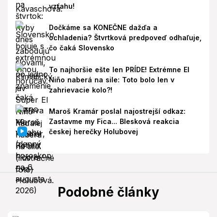
vzťahu!
Dočkáme sa KONEČNE dažďa a
ochladenia? Štvrtková predpoveď odhaľuje,
čo čaká Slovensko
To najhoršie ešte len PRÍDE! Extrémne El
Niño naberá na sile: Toto bolo len v
zahrievacie kolo?!
Maroš Kramár poslal najostrejší odkaz:
Zastavme my Fica... Blesková reakcia
českej herečky Holubovej
Podobné články