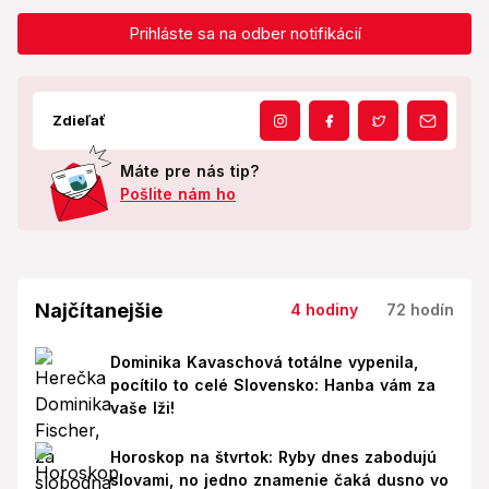
Prihláste sa na odber notifikácií
Zdieľať
Máte pre nás tip?
Pošlite nám ho
Najčítanejšie
4 hodiny
72 hodín
Dominika Kavaschová totálne vypenila,
pocítilo to celé Slovensko: Hanba vám za
vaše lži!
Horoskop na štvrtok: Ryby dnes zabodujú
slovami, no jedno znamenie čaká dusno vo