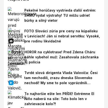
Pekelné horúčavy vystrieda ďalší extrém:
SHMÚ vydal výstrahy! TU môžu udrieť
búrky a silný vietor
FOTO Slováci zúria pre ceny na kúpalisku
v Leviciach! Ján si nebral servítku: Vysoké,
pre rodinu likvidačné
HOROR na cyklotrase! Pred Zdena Cháru
náhle vybehol muž: Zasahovala záchranka
aj polícia
Tvrdé slová dirigenta Vlada Valoviča: Česi
tam nechodili, zrazu dneska Slovensko
nechodí! My sme to pole vyprázdnili
zbytočne
To najhoršie ešte len PRÍDE! Extrémne El
Niño naberá na sile: Toto bolo len v
zahrievacie kolo?!