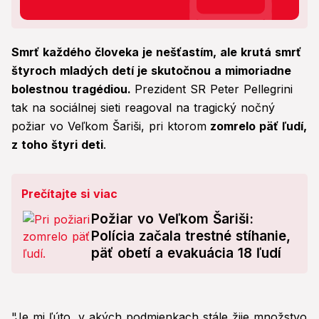
Smrť každého človeka je nešťastím, ale krutá smrť
štyroch mladých detí je skutočnou a mimoriadne
bolestnou tragédiou.
Prezident SR Peter Pellegrini
tak na sociálnej sieti reagoval na tragický nočný
požiar vo Veľkom Šariši, pri ktorom
zomrelo päť ľudí,
z toho štyri deti
.
Prečítajte si viac
Požiar vo Veľkom Šariši:
Polícia začala trestné stíhanie,
päť obetí a evakuácia 18 ľudí
"Je mi ľúto, v akých podmienkach stále žije množstvo