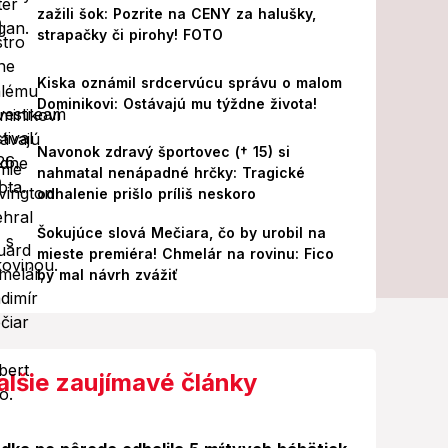
zažili šok: Pozrite na CENY za halušky,
strapačky či pirohy! FOTO
Kiska oznámil srdcervúcu správu o malom
Dominikovi: Ostávajú mu týždne života!
Navonok zdravý športovec († 15) si
nahmatal nenápadné hrčky: Tragické
odhalenie prišlo príliš neskoro
Šokujúce slová Mečiara, čo by urobil na
mieste premiéra! Chmelár na rovinu: Fico
by mal návrh zvážiť
alšie zaujímavé články