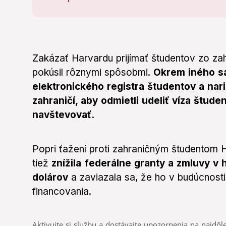
Zakázať Harvardu prijímať študentov zo za
pokúsil rôznymi spôsobmi.
Okrem iného sa 
elektronického registra študentov a na
zahraničí, aby odmietli udeliť víza štude
navštevovať.
Popri ťažení proti zahraničným študentom 
tiež
znížila federálne granty a zmluvy v h
dolárov
a zaviazala sa, že ho v budúcnost
financovania.
Aktivujte si službu a dostávajte upozornenia na najdôle