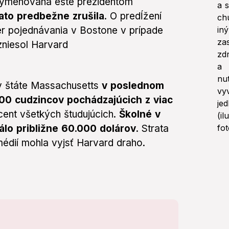
 vymenovaná ešte prezidentom
ato predbežne zrušila
. O predĺžení
er pojednávania v Bostone v prípade
zniesol Harvard
 v štáte Massachusetts
v poslednom
0 cudzincov pochádzajúcich z viac
ercent všetkých študujúcich.
Školné v
álo približne 60.000 dolárov.
Strata
médií mohla vyjsť Harvard draho.