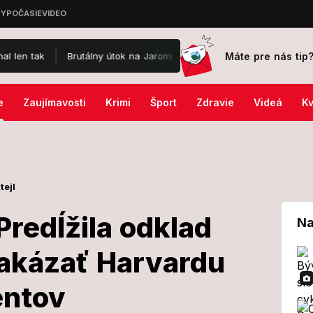
Máte pre nás tip
Brutálny útok na Jaromíra Soukupa: Skončil v nemocnici a je po operá
e
Zaujímavosti
Krimi
Šport
Zdravie
Videá
Kv
tejl
redĺžila odklad
Na
akázať Harvardu
dla: Predĺžila
entov