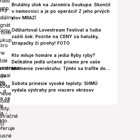
Brutálny útok na Jaromíra Soukupa: Skončil
v nemocnici a je po operácii! Z jeho prvých
slov MRAZÍ
Odštartoval Lovestream Festival a ľudia
zažili šok: Pozrite na CENY za halušky,
strapačky či pirohy! FOTO
Kto miluje homáre a jedia Ryby ryby?
Delikátne jedlá určené priamo pre vaše
znamenie zverokruhu: Týmto sa trafíte do
ich chutí!
Sobota prinesie vysoké teploty: SHMÚ
vydala výstrahy pre viacero okresov