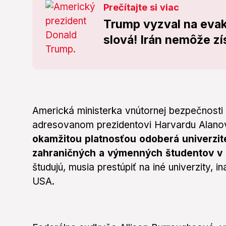
Prečítajte si viac
Trump vyzval na eva
slová! Irán nemôže zís
Americká ministerka vnútornej bezpečnosti 
adresovanom prezidentovi Harvardu Alanov
okamžitou platnosťou odoberá univerzite
zahraničných a výmenných študentov v
študujú, musia prestúpiť na iné univerzity, i
USA.