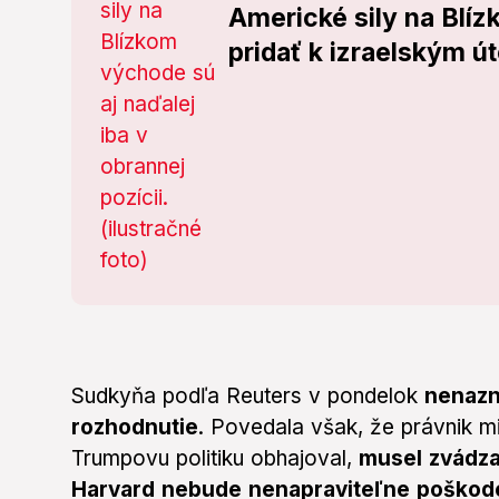
Americké sily na Blí
pridať k izraelským ú
Sudkyňa podľa Reuters v pondelok
nenazn
rozhodnutie
. Povedala však, že právnik mi
Trumpovu politiku obhajoval,
musel zvádzať
Harvard nebude nenapraviteľne poškod