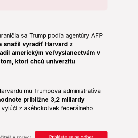
hraničia sa Trump podľa agentúry AFP
snažil vyradiť Harvard z
riadil americkým veľvyslanectvám v
ntom, ktorí chcú univerzitu
Harvardu mu Trumpova administratíva
odnote približne 3,2 miliardy
i vylúči z akéhokoľvek federálneho
žitejšie správy
Prihláste sa na odber