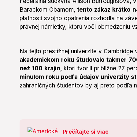
Federálna sudkyňa Allison Burroughsová,
Barackom Obamom,
tento zákaz krátko n
platnosti svojho opatrenia rozhodla na záv
právnej námietky, ktorú voči obmedzeniu v
Na tejto prestížnej univerzite v Cambridge
akademickom roku študovalo takmer 700
než 100 krajín,
ktorí tvorili približne 27 p
minulom roku podľa údajov univerzity st
zahraničných študentov by aj preto podľa 
Prečítajte si viac