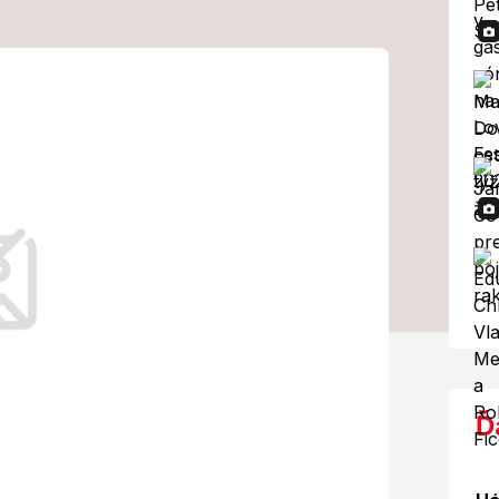
ovho plánu
ardu
 študentov
a škole študovalo takmer 7000
ež 100 krajín.
Ď