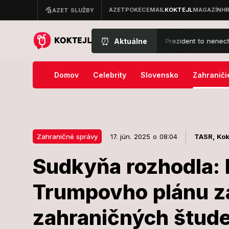
⏰
Aktuálne
úd prekazil Trumpovy veľké plány: Prezident to nenechal len tak
Domov
Celebrity
Slovensko
Zahraniči
Zahraničné správy
17. jún. 2025 o 08:04
TASR,
Kok
Sudkyňa rozhodla: P
17. jún. 2025 o 08:04
Zahraničné správy
Trumpovho plánu z
Sudkyňa rozho
zahraničných štud