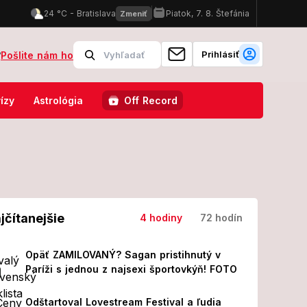
Prihlásiť
?
Pošlite nám ho
cii! Z jeho prvých slov MRAZÍ
Odštartoval Lovestream Festival a ľ
ízy
Astrológia
Off Record
jčítanejšie
4 hodiny
72 hodín
Opäť ZAMILOVANÝ? Sagan pristihnutý v
Paríži s jednou z najsexi športovkýň! FOTO
Odštartoval Lovestream Festival a ľudia