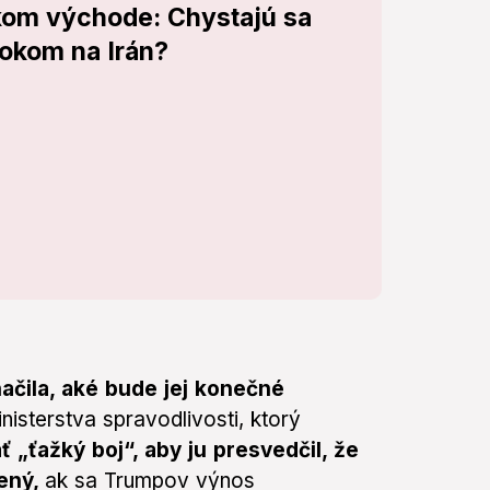
zkom východe: Chystajú sa
tokom na Irán?
ačila, aké bude jej konečné
nisterstva spravodlivosti, ktorý
 „ťažký boj“, aby ju presvedčil, že
ený,
ak sa Trumpov výnos