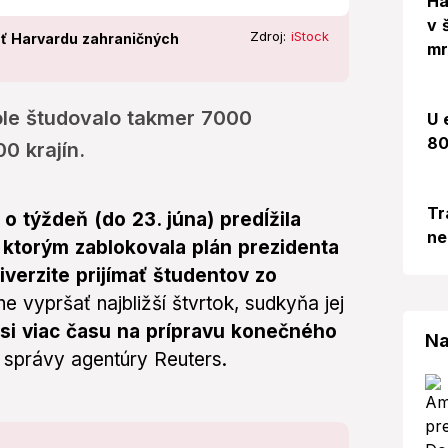
Há
v 
Zdroj:
iStock
ať Harvardu zahraničných
mr
le študovalo takmer 7000
U 
80
0 krajín.
Tr
 týždeň (do 23. júna) predĺžila
ne
 ktorým zablokovala plán prezidenta
verzite prijímať študentov zo
 vypršať najbližší štvrtok, sudkyňa jej
si viac času na prípravu konečného
Na
 správy agentúry Reuters.