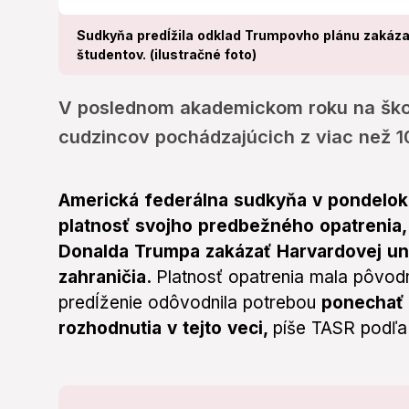
Sudkyňa predĺžila odklad Trumpovho plánu zakáz
študentov. (ilustračné foto)
V poslednom akademickom roku na ško
cudzincov pochádzajúcich z viac než 10
Americká federálna sudkyňa v pondelok o
platnosť svojho predbežného opatrenia,
Donalda Trumpa zakázať Harvardovej uni
zahraničia.
Platnosť opatrenia mala pôvodne
predĺženie odôvodnila potrebou
ponechať 
rozhodnutia v tejto veci,
píše TASR podľa