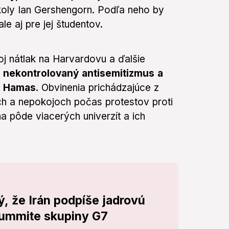
školy Ian Gershengorn. Podľa neho by
le aj pre jej študentov.
oj nátlak na Harvardovu a ďalšie
e nekontrolovaný antisemitizmus a
ny Hamas
. Obvinenia prichádzajúce z
ch a nepokojoch počas protestov proti
a pôde viacerých univerzít a ich
, že Irán podpíše jadrovú
summite skupiny G7