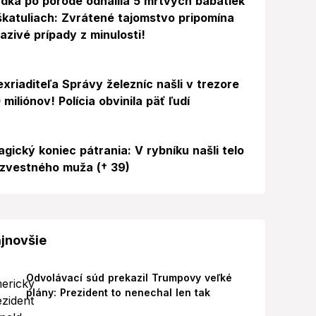
dka po pôrode odhalila 5 mŕtvych bábätiek
škatuliach: Zvrátené tajomstvo pripomína
azivé prípady z minulosti!
exriaditeľa Správy železníc našli v trezore
 miliónov! Polícia obvinila päť ľudí
agický koniec pátrania: V rybníku našli telo
zvestného muža († 39)
jnovšie
Odvolávací súd prekazil Trumpovy veľké
plány: Prezident to nenechal len tak