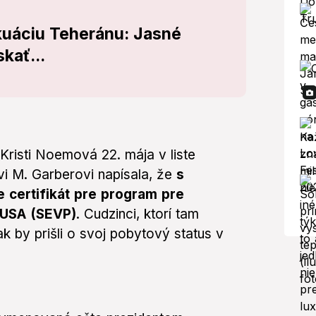
kuáciu Teheránu: Jasné
kať...
Kristi Noemová 22. mája v liste
i M. Garberovi napísala, že
s
 certifikát pre program pre
 USA (SEVP)
. Cudzinci, ktorí tam
nak by prišli o svoj pobytový status v