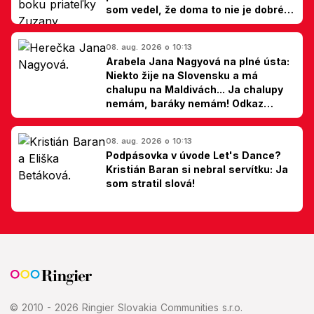
som vedel, že doma to nie je dobré,
hovorí Milan Ondrík
08. aug. 2026 o 10:13
Arabela Jana Nagyová na plné ústa:
Niekto žije na Slovensku a má
chalupu na Maldivách... Ja chalupy
nemám, baráky nemám! Odkaz
Slovákom
08. aug. 2026 o 10:13
Podpásovka v úvode Let's Dance?
Kristián Baran si nebral servítku: Ja
som stratil slová!
© 2010 - 2026 Ringier Slovakia Communities s.r.o.