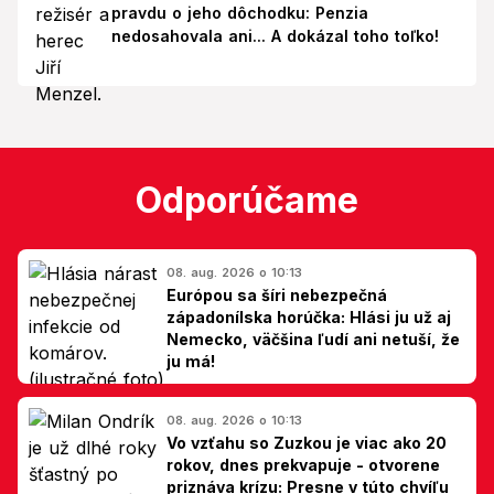
pravdu o jeho dôchodku: Penzia
nedosahovala ani... A dokázal toho toľko!
Odporúčame
08. aug. 2026 o 10:13
Európou sa šíri nebezpečná
západonílska horúčka: Hlási ju už aj
Nemecko, väčšina ľudí ani netuší, že
ju má!
08. aug. 2026 o 10:13
Vo vzťahu so Zuzkou je viac ako 20
rokov, dnes prekvapuje - otvorene
priznáva krízu: Presne v túto chvíľu