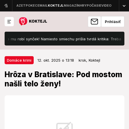
Prihlásiť
o mu robí synček! Namiesto smiechu prišla tvrdá kritika: Treba zasiahn
12. okt. 2025 o 13:18
Domáce krimi
Domáce krimi
12. okt. 2025 o 13:18
krsk,
Koktejl
Hrôza v Bratislave: Pod mostom
Hrôza v Bratislave: Pod mostom
našli telo ženy!
našli telo ženy!
Mužom zákona sa naskytol strašný pohľad.