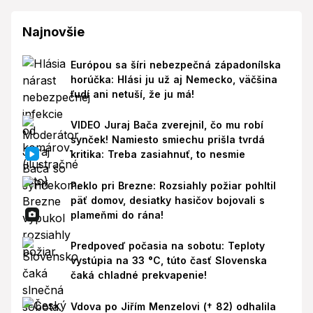
Najnovšie
Európou sa šíri nebezpečná západonílska
horúčka: Hlási ju už aj Nemecko, väčšina
ľudí ani netuší, že ju má!
VIDEO Juraj Bača zverejnil, čo mu robí
synček! Namiesto smiechu prišla tvrdá
kritika: Treba zasiahnuť, to nesmie
Peklo pri Brezne: Rozsiahly požiar pohltil
päť domov, desiatky hasičov bojovali s
plameňmi do rána!
Predpoveď počasia na sobotu: Teploty
vystúpia na 33 °C, túto časť Slovenska
čaká chladné prekvapenie!
Vdova po Jiřím Menzelovi († 82) odhalila