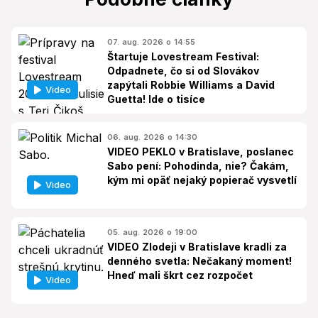
07. aug. 2026 o 14:55
Štartuje Lovestream Festival:
Odpadnete, čo si od Slovákov
zapýtali Robbie Williams a David
Video
Guetta! Ide o tisíce
06. aug. 2026 o 14:30
VIDEO PEKLO v Bratislave, poslanec
Sabo pení: Pohodinda, nie? Čakám,
kým mi opäť nejaký popierač vysvetlí
Video
05. aug. 2026 o 19:00
VIDEO Zlodeji v Bratislave kradli za
denného svetla: Nečakaný moment!
Hneď mali škrt cez rozpočet
Video