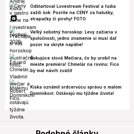
Odštartoval Lovestream Festival a ľudia
zažili šok: Pozrite na CENY za halušky,
strapačky či pirohy! FOTO
Veľký sobotný horoskop: Levy zažiaria v
spoločnosti, jedno znamenie si musí dať
pozor na skryté napätie!
Šokujúce slová Mečiara, čo by urobil na
mieste premiéra! Chmelár na rovinu: Fico
by mal návrh zvážiť
Kiska oznámil srdcervúcu správu o malom
Dominikovi: Ostávajú mu týždne života!
Podobné články