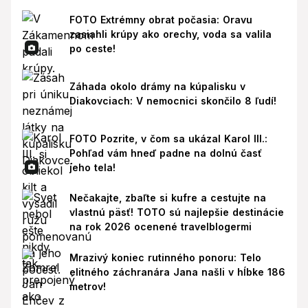
FOTO Extrémny obrat počasia: Oravu
zasiahli krúpy ako orechy, voda sa valila
po ceste!
Záhada okolo drámy na kúpalisku v
Diakovciach: V nemocnici skončilo 8 ľudí!
FOTO Pozrite, v čom sa ukázal Karol III.:
Pohľad vám hneď padne na dolnú časť
jeho tela!
Nečakajte, zbaľte si kufre a cestujte na
vlastnú päsť! TOTO sú najlepšie destinácie
na rok 2026 ocenené travelblogermi
Mrazivý koniec rutinného ponoru: Telo
elitného záchranára Jana našli v hĺbke 186
metrov!