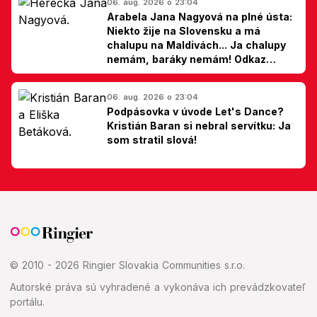
06. aug. 2026 o 23:04
Arabela Jana Nagyová na plné ústa:
Niekto žije na Slovensku a má
chalupu na Maldivách... Ja chalupy
nemám, baráky nemám! Odkaz
Slovákom
06. aug. 2026 o 23:04
Podpásovka v úvode Let's Dance?
Kristián Baran si nebral servítku: Ja
som stratil slová!
© 2010 - 2026 Ringier Slovakia Communities s.r.o.
Autorské práva sú vyhradené a vykonáva ich prevádzkovateľ
portálu.