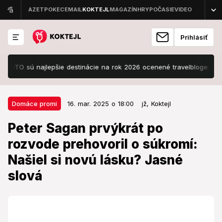
Prihlásiť
TO sú najlepšie destinácie na rok 2026 ocenené travelblogermi
Mra
16. mar. 2025 o 18:00
Domáce promi
Domáce promi
16. mar. 2025 o 18:00
jž,
Koktejl
Peter Sagan prvýkrát po rozvode
Peter Sagan prvýkrát po
prehovoril o súkromí: Našiel si
rozvode prehovoril o súkromí:
novú lásku? Jasné slová
Našiel si novú lásku? Jasné
Mnohým ženám pobláznil hlavu aj teraz na
slová
televíznych obrazovkách.