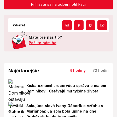
Prihláste sa na odber notifikácií
Zdieľať
Máte pre nás tip?
Pošlite nám ho
Najčítanejšie
4 hodiny
72 hodín
Kiska oznámil srdcervúcu správu o malom
Dominikovi: Ostávajú mu týždne života!
Šokujúce slová Ivany Gáborík o vzťahu s
Mariánom: Ja som bola úplne na dne!
Druhýkrát by do toho nešla