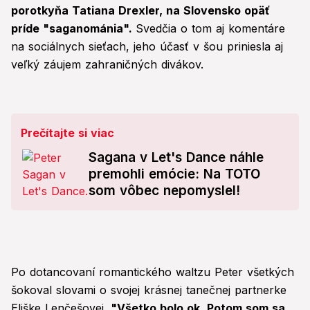
porotkyňa Tatiana Drexler, na Slovensko opäť
príde "saganománia".
Svedčia o tom aj komentáre
na sociálnych sieťach, jeho účasť v šou priniesla aj
veľký záujem zahraničných divákov.
Prečítajte si viac
Sagana v Let's Dance náhle
premohli emócie: Na TOTO
som vôbec nepomyslel!
Po dotancovaní romantického waltzu Peter všetkých
šokoval slovami o svojej krásnej tanečnej partnerke
Eliške Lenčešovej.
"Všetko bolo ok. Potom som sa