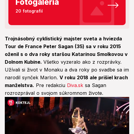
Fotogaléria
20 fotografií
Trojnásobný cyklistický majster sveta a hviezda
Tour de France Peter Sagan (35) sa v roku 2015
oženil s o dva roky staršou Katarínou Smolkovou v
Dolnom Kubíne.
Všetko vyzeralo ako z rozprávky.
Užívali si život v Monaku a dva roky po svadbe sa im
narodil synček Marlon.
V roku 2018 ale prišiel krach
manželstva.
Pre redakciu
Diva.sk
sa Sagan
rozrozprával o svojom súkromnom živote.