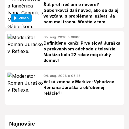
Štít proti rečiam o nevere?
Gáboríkovci dali návod, ako sa dá aj
vo vzťahu s problémami užívať: Ja
Video
som mal trochu šťastie v tom...
05. aug. 2026 o 08:00
Definitívne končí! Prvé slová Juraška
o prekvapivom odchode z televízie:
Markíza bola 22 rokov môj druhý
domov!
04. aug. 2026 o 08:45
Veľká zmena v Markíze: Vyhadzov
Romana Juraška z obľúbenej
relácie?!
Najnovšie