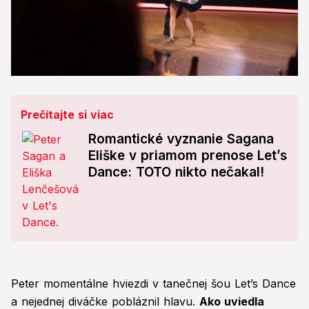
0
seconds
of
3
Prečítajte si viac
minutes,
19
Romantické vyznanie Sagana
seconds
Eliške v priamom prenose Let’s
Dance: TOTO nikto nečakal!
Peter momentálne hviezdi v tanečnej šou Let’s Dance
a nejednej diváčke pobláznil hlavu.
Ako uviedla