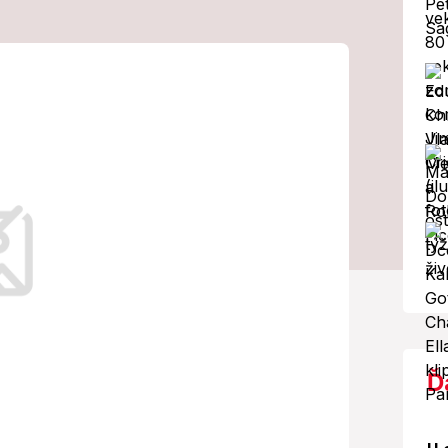
topí v
Zatváranie
ýkalom!
Ď