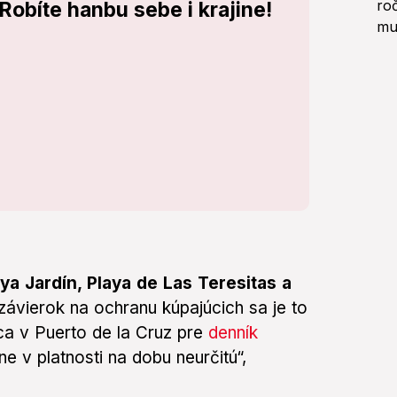
obíte hanbu sebe i krajine!
aya Jardín, Playa de Las Teresitas a
ávierok na ochranu kúpajúcich sa je to
ca v Puerto de la Cruz pre
denník
e v platnosti na dobu neurčitú“,