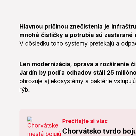
Hlavnou príčinou znečistenia je infrašt
mnohé čističky a potrubia sú zastarané 
V dôsledku toho systémy pretekajú a odp
Len modernizácia, oprava a rozšírenie č
Jardín by podľa odhadov stáli 25 milión
ohrozuje aj ekosystémy a baktérie vstupuj
rýb.
Prečítajte si viac
Chorvátsko tvrdo boju