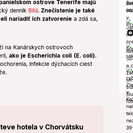
panielskom ostrove Tenerife majú
ecký denník
Bild
.
Znečistenie je také
li nariadiť ich zatvorenie
a zdá sa,
áží na Kanárskych ostrovoch
rií,
ako je Escherichia coli (E. coli).
 ochorenia, infekcie dýchacích ciest
že.
števe hotela v Chorvátsku