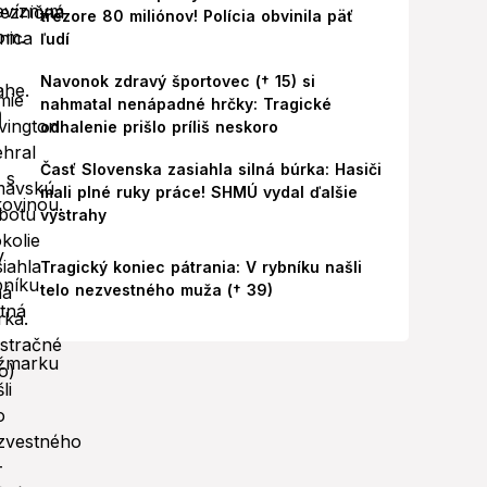
trezore 80 miliónov! Polícia obvinila päť
ľudí
Navonok zdravý športovec († 15) si
nahmatal nenápadné hrčky: Tragické
odhalenie prišlo príliš neskoro
Časť Slovenska zasiahla silná búrka: Hasiči
mali plné ruky práce! SHMÚ vydal ďalšie
výstrahy
Tragický koniec pátrania: V rybníku našli
telo nezvestného muža († 39)