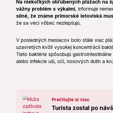
Na niekoľkých obľúbených plážach na š
vážny problém s výkalmi
, informuje nem
silné, že známe prímorské letoviská muse
že sa veci vôbec nezlepšujú.
V posledných mesiacov bolo stále viac pl
uzavretých kvôli vysokej koncentrácii bakté
Tieto baktérie spôsobujú gastrointestinálne
alebo infekcie uší, očí, nosových dutín a ko
Prečítajte si viac
Turista zostal po náv