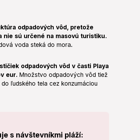
ruktúra odpadových vôd, pretože
a nie sú určené na masovú turistiku.
adová voda steká do mora.
ističiek odpadových vôd v časti Playa
ov eur.
Množstvo odpadových vôd tiež
ú do ľudského tela cez konzumáciou
je s návštevníkmi pláží: