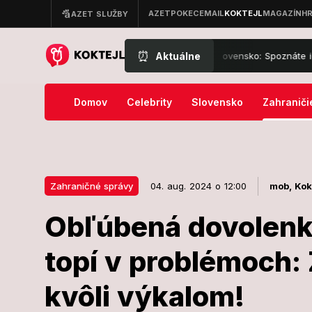
⏰
Aktuálne
ieto telenovely kedysi sledovalo celé Slovensko: Spoznáte ich podľa 
Domov
Celebrity
Slovensko
Zahraniči
Zahraničné správy
04. aug. 2024 o 12:00
mob,
Kok
Obľúbená dovolenk
04. aug. 2024 o 12:00
Zahraničné správy
topí v problémoch: 
Obľúbená do
kvôli výkalom!