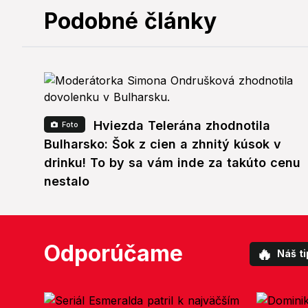
Podobné články
Hviezda Telerána zhodnotila
Foto
Bulharsko: Šok z cien a zhnitý kúsok v
drinku! To by sa vám inde za takúto cenu
nestalo
Odporúčame
🔥
Náš ti