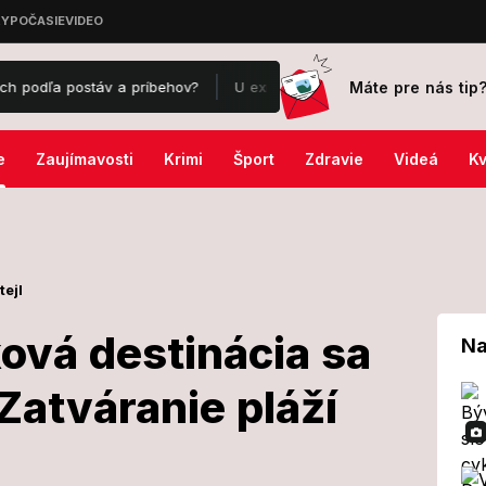
Máte pre nás tip
postáv a príbehov?
U exriaditeľa Správy železníc našli v trezore 80 
e
Zaujímavosti
Krimi
Šport
Zdravie
Videá
Kv
tejl
ová destinácia sa
Na
Zatváranie pláží
volenková