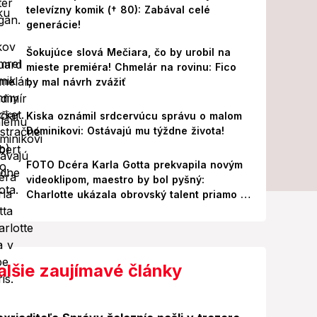
televízny komik († 80): Zabával celé
generácie!
Šokujúce slová Mečiara, čo by urobil na
mieste premiéra! Chmelár na rovinu: Fico
by mal návrh zvážiť
Kiska oznámil srdcervúcu správu o malom
Dominikovi: Ostávajú mu týždne života!
FOTO Dcéra Karla Gotta prekvapila novým
videoklipom, maestro by bol pyšný:
Charlotte ukázala obrovský talent priamo v
Paríži!
alšie zaujímavé články