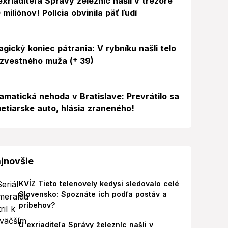
exriaditeľa Správy železníc našli v trezore
 miliónov! Polícia obvinila päť ľudí
agický koniec pátrania: V rybníku našli telo
zvestného muža († 39)
amatická nehoda v Bratislave: Prevrátilo sa
etiarske auto, hlásia zraneného!
jnovšie
KVÍZ Tieto telenovely kedysi sledovalo celé
Slovensko: Spoznáte ich podľa postáv a
príbehov?
U exriaditeľa Správy železníc našli v