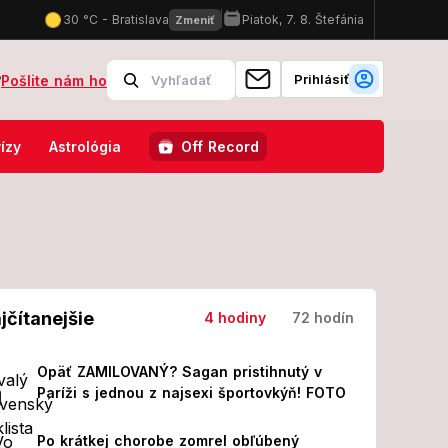
Prihlásiť
?
Pošlite nám ho
miliónov! Polícia obvinila päť ľudí
Navonok zdravý športovec († 15)
ízy
Astrológia
Off Record
jčítanejšie
4 hodiny
72 hodín
Opäť ZAMILOVANÝ? Sagan pristihnutý v
Paríži s jednou z najsexi športovkýň! FOTO
Po krátkej chorobe zomrel obľúbený