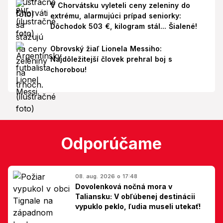
V Chorvátsku vyleteli ceny zeleniny do
extrému, alarmujúci prípad seniorky:
Dôchodok 503 €, kilogram stál... Šialené!
Obrovský žiaľ Lionela Messiho:
Najdôležitejší človek prehral boj s
chorobou!
Odporúčame
08. aug. 2026 o 17:48
Dovolenková nočná mora v
Taliansku: V obľúbenej destinácii
vypuklo peklo, ľudia museli utekať!