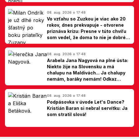
08. aug. 2026 o 17:48
Vo vzťahu so Zuzkou je viac ako 20
rokov, dnes prekvapuje - otvorene
priznáva krízu: Presne v túto chvíľu
som vedel, že doma to nie je dobré,
hovorí Milan Ondrík
08. aug. 2026 o 17:48
Arabela Jana Nagyová na plné ústa:
Niekto žije na Slovensku a má
chalupu na Maldivách... Ja chalupy
nemám, baráky nemám! Odkaz
Slovákom
08. aug. 2026 o 17:48
Podpásovka v úvode Let's Dance?
Kristián Baran si nebral servítku: Ja
som stratil slová!