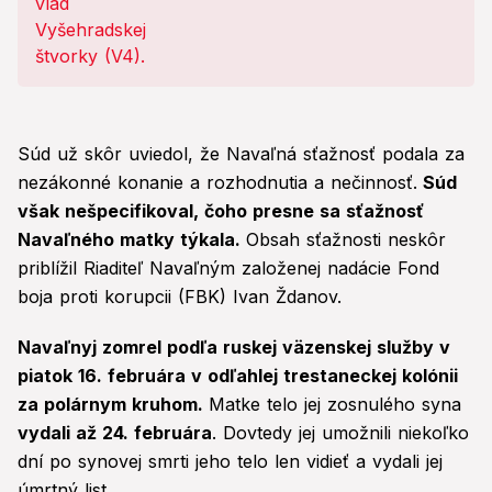
Súd už skôr uviedol, že Navaľná sťažnosť podala za
nezákonné konanie a rozhodnutia a nečinnosť.
Súd
však nešpecifikoval, čoho presne sa sťažnosť
Navaľného matky týkala.
Obsah sťažnosti neskôr
priblížil Riaditeľ Navaľným založenej nadácie Fond
boja proti korupcii (FBK) Ivan Ždanov.
Navaľnyj zomrel podľa ruskej väzenskej služby v
piatok 16. februára v odľahlej trestaneckej kolónii
za polárnym kruhom.
Matke telo jej zosnulého syna
vydali až 24. februára
. Dovtedy jej umožnili niekoľko
dní po synovej smrti jeho telo len vidieť a vydali jej
úmrtný list.