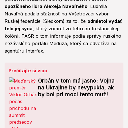
opozičného lídra Alexeja Navaľného
. Ľudmila
Navaľná podala sťažnosť na Vyšetrovací výbor
Ruskej federácie (Sledkom) za to, že
odmietol vydať
telo jej syna,
ktorý zomrel vo februári trestaneckej
kolónii. TASR o tom informuje podľa správy ruského
nezávislého portálu Meduza, ktorý sa odvoláva na
agentúru Interfax.
Prečítajte si viac
Orbán v tom má jasno: Vojna
na Ukrajine by nevypukla, ak
by bol pri moci tento muž!