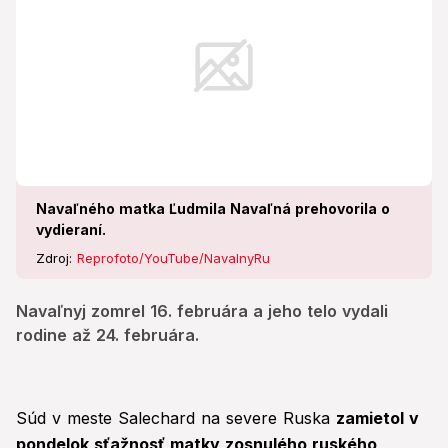
Navaľného matka Ľudmila Navaľná prehovorila o
vydieraní.
Zdroj:
Reprofoto/YouTube/NavalnyRu
Navaľnyj zomrel 16. februára a jeho telo vydali
rodine až 24. februára.
Súd v meste Salechard na severe Ruska
zamietol v
pondelok sťažnosť matky zosnulého ruského