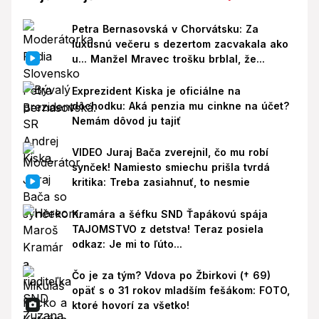
Petra Bernasovská v Chorvátsku: Za
luxusnú večeru s dezertom zacvakala ako
u... Manžel Mravec trošku brblal, že...
Exprezident Kiska je oficiálne na
dôchodku: Aká penzia mu cinkne na účet?
Nemám dôvod ju tajiť
VIDEO Juraj Bača zverejnil, čo mu robí
synček! Namiesto smiechu prišla tvrdá
kritika: Treba zasiahnuť, to nesmie
Kramára a šéfku SND Ťapákovú spája
TAJOMSTVO z detstva! Teraz posiela
odkaz: Je mi to ľúto...
Čo je za tým? Vdova po Žbirkovi († 69)
opäť s o 31 rokov mladším fešákom: FOTO,
ktoré hovorí za všetko!