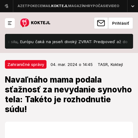
Prihlásiť
silu, Európu čaká na jeseň divoký ZVRAT: Predpoveď až do ZIMY vás 
04. mar. 2024 o 14:45
Zahraničné správy
Zahraničné správy
04. mar. 2024 o 14:45
TASR,
Koktejl
Navaľnáho mama podala
Navaľnáho mama podala
sťažnosť za nevydanie synovho
sťažnosť za nevydanie synovho
tela: Takéto je rozhodnutie súdu!
tela: Takéto je rozhodnutie
Navaľnyj zomrel 16. februára a jeho telo vydali rodine
súdu!
až 24. februára.