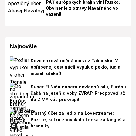
PÄŤ európskych krajín viní Rusko:
Obvinenie z otravy Navaľného vo
väzení!
Najnovšie
Dovolenková nočná mora v Taliansku: V
obľúbenej destinácii vypuklo peklo, ľudia
museli utekať!
Super El Niño naberá nevídanú silu, Európu
čaká na jeseň divoký ZVRAT: Predpoveď až
do ZIMY vás prekvapí!
Mastný účet za jedlo na Lovestreame:
Pozrite, koľko zacvakala Lenka za langoš a
hranolky!