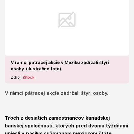
V rámci pátracej akcie v Mexiku zadržali štyri
osoby. (ilustračné foto).
Zdroj:
iStock
V rámci pátracej akcie zadržali štyri osoby.
Troch z desiatich zamestnancov kanadskej
banskej spoločnosti, ktorých pred dvoma týždňami
uniesli v násilím sužovanom mexickom štáte