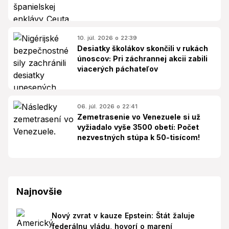
10. júl. 2026 o 22:39
Desiatky školákov skončili v rukách
únoscov: Pri záchrannej akcii zabili
viacerých páchateľov
06. júl. 2026 o 22:41
Zemetrasenie vo Venezuele si už
vyžiadalo vyše 3500 obetí: Počet
nezvestných stúpa k 50-tisícom!
Najnovšie
Nový zvrat v kauze Epstein: Štát žaluje
federálnu vládu, hovorí o marení