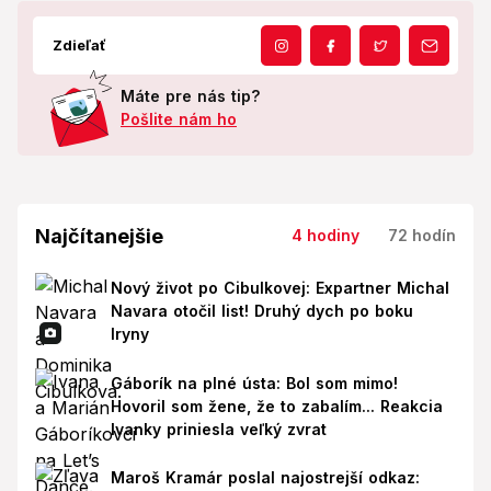
Zdieľať
Máte pre nás tip?
Pošlite nám ho
Najčítanejšie
4 hodiny
72 hodín
Nový život po Cibulkovej: Expartner Michal
Navara otočil list! Druhý dych po boku
Iryny
Gáborík na plné ústa: Bol som mimo!
Hovoril som žene, že to zabalím... Reakcia
Ivanky priniesla veľký zvrat
Maroš Kramár poslal najostrejší odkaz: