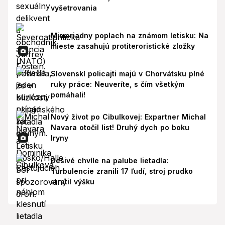
vyšetrovania
Mimoriadny poplach na známom letisku: Na
mieste zasahujú protiteroristické zložky
Slovenskí policajti majú v Chorvátsku plné
ruky práce: Neuveríte, s čím všetkým
pomáhali!
Nový život po Cibulkovej: Expartner Michal
Navara otočil list! Druhý dych po boku
Iryny
Desivé chvíle na palube lietadla:
Turbulencie zranili 17 ľudí, stroj prudko
stratil výšku