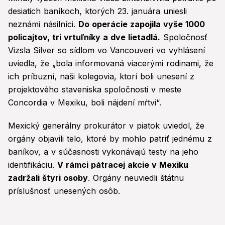
desiatich baníkoch, ktorých 23. januára uniesli
neznámi násilníci.
Do operácie zapojila vyše 1000
policajtov, tri vrtuľníky a dve lietadlá.
Spoločnosť
Vizsla Silver so sídlom vo Vancouveri vo vyhlásení
uviedla, že „bola informovaná viacerými rodinami, že
ich príbuzní, naši kolegovia, ktorí boli unesení z
projektového staveniska spoločnosti v meste
Concordia v Mexiku, boli nájdení mŕtvi“.
Mexický generálny prokurátor v piatok uviedol, že
orgány objavili telo, ktoré by mohlo patriť jednému z
baníkov, a v súčasnosti vykonávajú testy na jeho
identifikáciu.
V rámci pátracej akcie v Mexiku
zadržali štyri osoby
. Orgány neuviedli štátnu
príslušnosť unesených osôb.