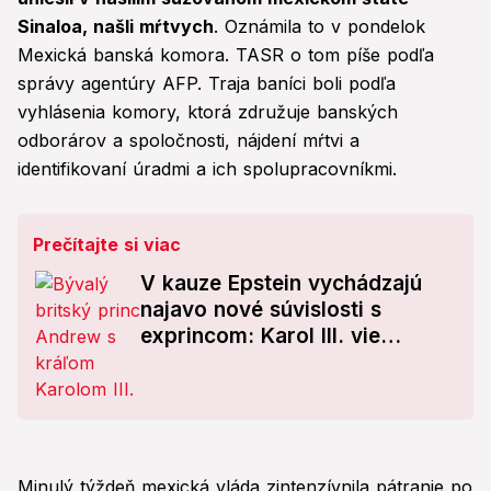
Sinaloa, našli mŕtvych
. Oznámila to v pondelok
Mexická banská komora. TASR o tom píše podľa
správy agentúry AFP. Traja baníci boli podľa
vyhlásenia komory, ktorá združuje banských
odborárov a spoločnosti, nájdení mŕtvi a
identifikovaní úradmi a ich spolupracovníkmi.
Prečítajte si viac
V kauze Epstein vychádzajú
najavo nové súvislosti s
exprincom: Karol III. vie
presne, čo spraví, keď ho
osloví polícia!
Minulý týždeň mexická vláda zintenzívnila pátranie po