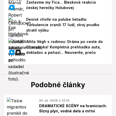
Zastavme my Fica... Blesková reakcia
českej herečky Holubovej
Desivé chvíle na palube lietadla:
Turbulencie zranili 17 ľudí, stroj prudko
stratil výšku
Attila Végh s rodinou: Dráma po ceste do
Chorvátska! Kompletná prehliadka auta,
dokladov a peňazí... Neuveríte, prečo
Podobné články
30. júl. 2026 o 22:55
DRAMATICKÉ SCÉNY na hraniciach:
Slzný plyn, vodné delá a mŕtvi