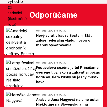
Odporúčame
06. aug. 2026 o 02:37
Nový zvrat v kauze Epstein: Štát
žaluje federálnu vládu, hovorí o
marení vyšetrovania
06. aug. 2026 o 02:37
Festivalová sezóna je tu! Prinášame
overené tipy, ako sa zabaviť aj počas
horúčav, tieto kúsky sú jasný must-
have
06. aug. 2026 o 02:37
Arabela Jana Nagyová na plné ústa:
Niekto žije na Slovensku a má