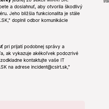
ete a dosiahnuť, aby otvorila škodlivý
u. Jeho bližšia funkcionalita je stále
SK," doplnil odbor komunikácie
sť
pri prijatí podobnej správy a
eľa, ak vykazuje akékoľvek podozrivé
bezodkladne kontaktujte vaše IT
.SK na adrese incident@csirt.sk,"