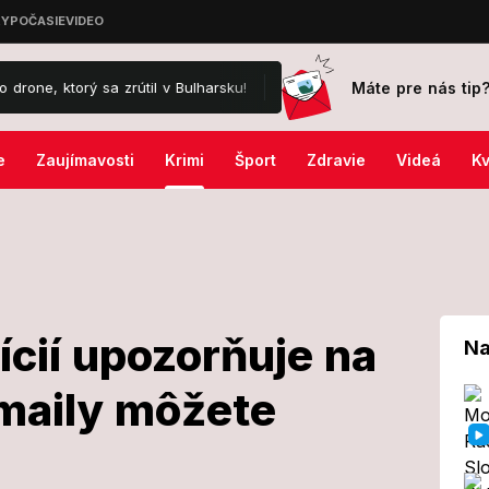
Máte pre nás tip
ý sa zrútil v Bulharsku!
Influencerka († 43) zverejnila mrazivé pr
e
Zaujímavosti
Krimi
Šport
Zdravie
Videá
Kv
ícií upozorňuje na
Na
maily môžete
nvestícií