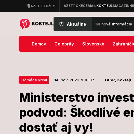
⏰
Aktuálne
buch neďaleko plynovodu: Von sa dostali nové informácie o drone, ktor
Domov
Celebrity
Slovensko
Zahraniči
Domáce krimi
14. nov. 2023 o 18:07
TASR,
Koktejl
Ministerstvo invest
14. nov. 2023 o 18:07
Domáce krimi
podvod: Škodlivé e
Ministerstvo i
dostať aj vy!