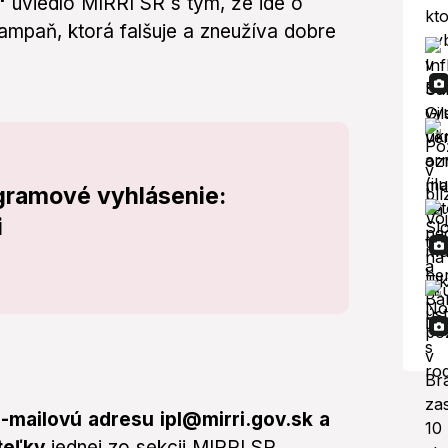
"
uviedlo MIRRI SR s tým, že ide o
mpaň, ktorá falšuje a zneužíva dobre
ogramové vyhlásenie:
i
e-mailovú adresu ipl@mirri.gov.sk a
teľky
jednej zo sekcii MIRRI SR.