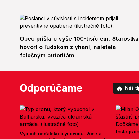
Obec prišla o vyše 100-tisíc eur: Starostka
hovorí o ľudskom zlyhaní, naletela
falošným autoritám
Odporúčame
🔥
Náš ti
Výbuch neďaleko plynovodu: Von sa