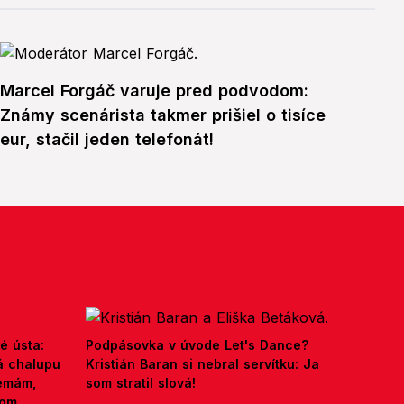
Marcel Forgáč varuje pred podvodom:
Známy scenárista takmer prišiel o tisíce
eur, stačil jeden telefonát!
é ústa:
Podpásovka v úvode Let's Dance?
á chalupu
Kristián Baran si nebral servítku: Ja
nemám,
som stratil slová!
kom