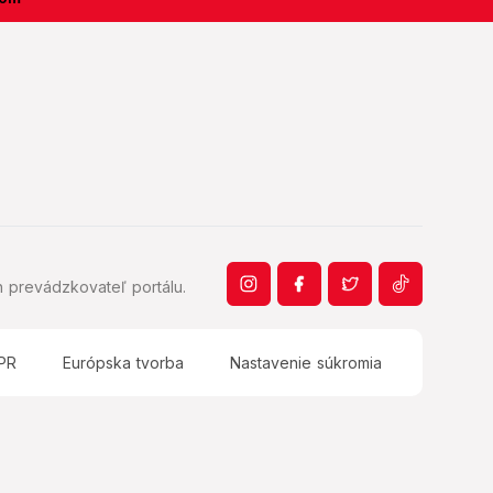
 prevádzkovateľ portálu.
PR
Európska tvorba
Nastavenie súkromia