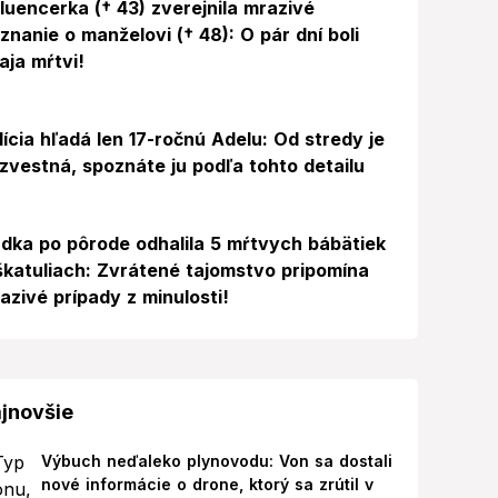
fluencerka († 43) zverejnila mrazivé
iznanie o manželovi († 48): O pár dní boli
aja mŕtvi!
lícia hľadá len 17-ročnú Adelu: Od stredy je
zvestná, spoznáte ju podľa tohto detailu
dka po pôrode odhalila 5 mŕtvych bábätiek
škatuliach: Zvrátené tajomstvo pripomína
azivé prípady z minulosti!
jnovšie
Výbuch neďaleko plynovodu: Von sa dostali
nové informácie o drone, ktorý sa zrútil v