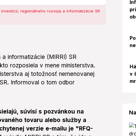
In
pr
investícií, regionálneho rozvoja a informatizácie SR
ob
Po
ne
a a informatizácie (MIRRI) SR
ekto rozposiela v mene ministerstva.
Há
nisterstva aj totožnosť nemenovanej
v 
mr
I SR. Informoval o tom odbor
ielajú, súvisí s pozvánkou na
Na
ovaného tovaru alebo služby a
chytenej verzie e-mailu je "RFQ-