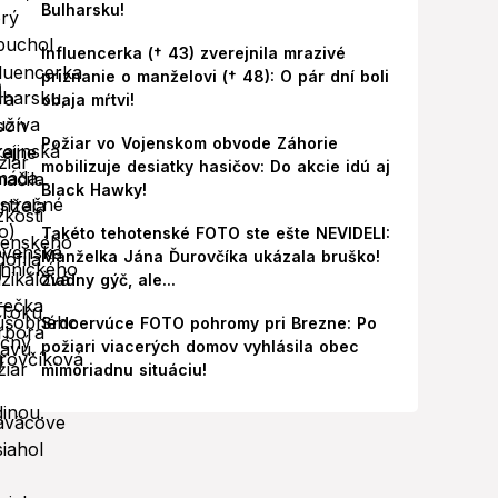
Bulharsku!
Influencerka († 43) zverejnila mrazivé
priznanie o manželovi († 48): O pár dní boli
obaja mŕtvi!
Požiar vo Vojenskom obvode Záhorie
mobilizuje desiatky hasičov: Do akcie idú aj
Black Hawky!
Takéto tehotenské FOTO ste ešte NEVIDELI:
Manželka Jána Ďurovčíka ukázala bruško!
Žiadny gýč, ale...
Srdcervúce FOTO pohromy pri Brezne: Po
požiari viacerých domov vyhlásila obec
mimoriadnu situáciu!