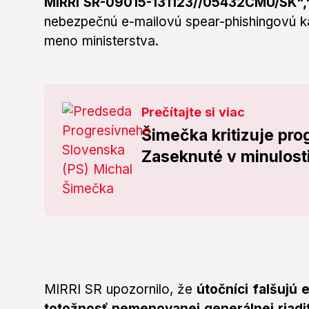
MIRRI SR-09015-131123//05432CMU/SK",
nebezpečnú e-mailovú spear-phishingovú ka
meno ministerstva.
Prečítajte si viac
Šimečka kritizuje pr
Zaseknuté v minulost
MIRRI SR upozornilo, že
útočníci falšujú 
totožnosť nemenovanej generálnej riadi