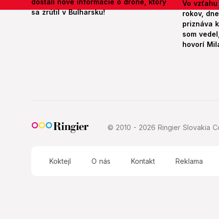
dostali nové informácie o drone, ktorý
Vo vzťahu
sa zrútil v Bulharsku!
rokov, dn
priznáva k
som vedel,
hovorí Mil
© 2010 - 2026 Ringier Slovakia Co
Koktejl
O nás
Kontakt
Reklama