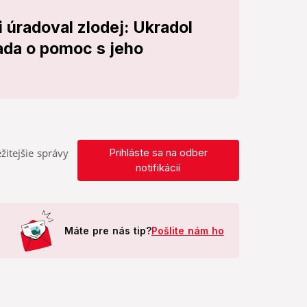
i úradoval zlodej: Ukradol
iada o pomoc s jeho
žitejšie správy
Prihláste sa na odber
notifikácií
Máte pre nás tip?
Pošlite nám ho