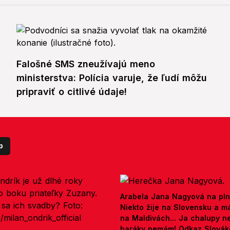
Falošné SMS zneužívajú meno
ministerstva: Polícia varuje, že ľudí môžu
pripraviť o citlivé údaje!
p
Arabela Jana Nagyová na pln
Niekto žije na Slovensku a m
na Maldivách... Ja chalupy 
baráky nemám! Odkaz Slová