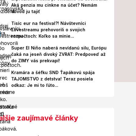
Aká penzia mu cinkne na účet? Nemám
dôvod ju tajiť
Tisíc eur na festival?! Návštevníci
Lovestreamu prehovorili o svojich
rozpočtoch: Koľko sa minie...
Super El Niño naberá nevídanú silu, Európu
čaká na jeseň divoký ZVRAT: Predpoveď až
do ZIMY vás prekvapí!
Kramára a šéfku SND Ťapákovú spája
TAJOMSTVO z detstva! Teraz posiela
odkaz: Je mi to ľúto...
alšie zaujímavé články
Foto