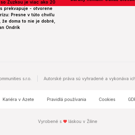
 so Zuzkou je viac ako 20
es prekvapuje - otvorene
rízu: Presne v túto chvíľu
 že doma to nie je dobré,
an Ondrík
mmunities s.r.o.
Autorské práva sú vyhradené a vykonáva ich
Kariéra v Azete
Pravidlá používania
Cookies
GD
Vyrobené s
láskou v Žiline