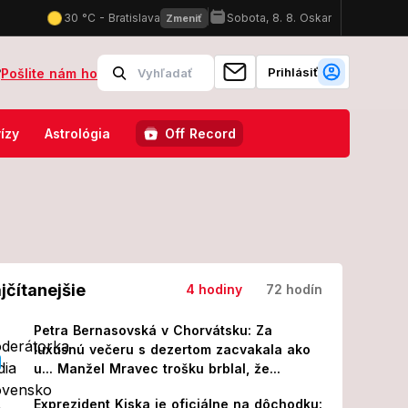
Prihlásiť
?
Pošlite nám ho
iznanie o manželovi († 48): O pár dní boli obaja mŕtvi!
Požiar vo V
ízy
Astrológia
Off Record
jčítanejšie
4 hodiny
72 hodín
Petra Bernasovská v Chorvátsku: Za
luxusnú večeru s dezertom zacvakala ako
u... Manžel Mravec trošku brblal, že...
Exprezident Kiska je oficiálne na dôchodku: