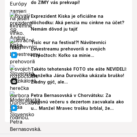
do ZIMY vás prekvapí!
Exprezident Kiska je oficiálne na
dôchodku: Aká penzia mu cinkne na účet?
Nemám dôvod ju tajiť
Tisíc eur na festival?! Návštevníci
Lovestreamu prehovorili o svojich
rozpočtoch: Koľko sa minie...
Takéto tehotenské FOTO ste ešte NEVIDELI:
Manželka Jána Ďurovčíka ukázala bruško!
Žiadny gýč, ale...
Petra Bernasovská v Chorvátsku: Za
luxusnú večeru s dezertom zacvakala ako
u... Manžel Mravec trošku brblal, že...