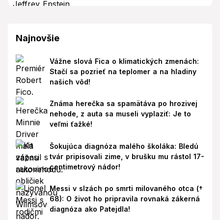
Najnovšie
Vážne slová Fica o klimatických zmenách:
Stačí sa pozrieť na teplomer a na hladiny
našich vôd!
Známa herečka sa spamätáva po hrozivej
nehode, z auta sa museli vyplaziť: Je to
veľmi ťažké!
Šokujúca diagnóza malého školáka: Bledú
tvár pripisovali zime, v brušku mu rástol 17-
centimetrový nádor!
Messi v slzách po smrti milovaného otca (†
68): O život ho pripravila rovnaká zákerná
diagnóza ako Patejdla!