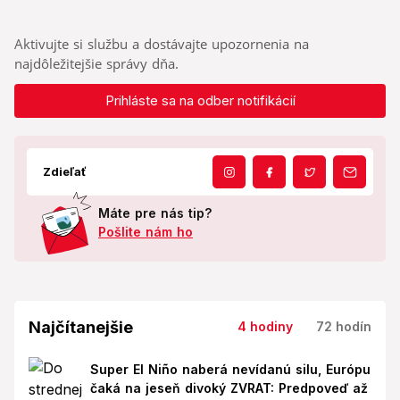
Aktivujte si službu a dostávajte upozornenia na
najdôležitejšie správy dňa.
Prihláste sa na odber notifikácií
Zdieľať
Máte pre nás tip?
Pošlite nám ho
Najčítanejšie
4 hodiny
72 hodín
Super El Niño naberá nevídanú silu, Európu
čaká na jeseň divoký ZVRAT: Predpoveď až