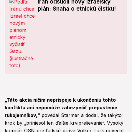
Irán odsúdil nový izraelský
plán: Snaha o etnickú čistku!
„Táto akcia ničím neprispeje k ukončeniu tohto
konfliktu ani nepomôže zabezpečiť prepustenie
rukojemníkov,“
povedal Starmer a dodal, že takýto
krok by „priniesol len ďalšie krviprelievanie“. Vysoký
komisár OSN pre ľudské práva Volker Türk povedal,