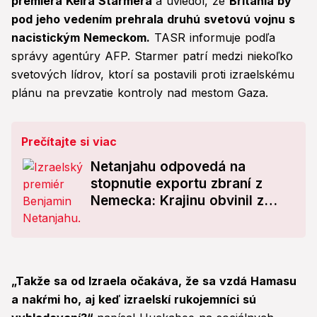
premiéra Keira Starmera
a uviedol, že
Británia by
pod jeho vedením prehrala druhú svetovú vojnu s
nacistickým Nemeckom.
TASR informuje podľa
správy agentúry AFP. Starmer patrí medzi niekoľko
svetových lídrov, ktorí sa postavili proti izraelskému
plánu na prevzatie kontroly nad mestom Gaza.
Prečítajte si viac
Netanjahu odpovedá na
stopnutie exportu zbraní z
Nemecka: Krajinu obvinil z
odmeňovania Hamasu
„Takže sa od Izraela očakáva, že sa vzdá Hamasu
a nakŕmi ho, aj keď izraelskí rukojemníci sú