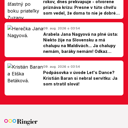
rokov, dnes prekvapuje - otvorene
priznáva krízu: Presne v túto chvíľu
som vedel, že doma to nie je dobré,
hovorí Milan Ondrík
09. aug. 2026 o 03:54
Arabela Jana Nagyová na plné ústa:
Niekto žije na Slovensku a má
chalupu na Maldivách... Ja chalupy
nemám, baráky nemám! Odkaz
Slovákom
09. aug. 2026 o 03:54
Podpásovka v úvode Let's Dance?
Kristián Baran si nebral servítku: Ja
som stratil slová!