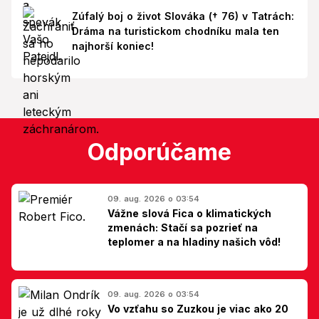
Zúfalý boj o život Slováka († 76) v Tatrách:
Dráma na turistickom chodníku mala ten
najhorší koniec!
Odporúčame
09. aug. 2026 o 03:54
Vážne slová Fica o klimatických
zmenách: Stačí sa pozrieť na
teplomer a na hladiny našich vôd!
09. aug. 2026 o 03:54
Vo vzťahu so Zuzkou je viac ako 20