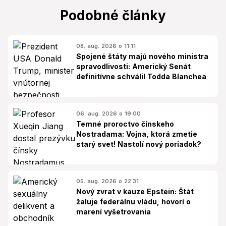
Podobné články
08. aug. 2026 o 11:11
Spojené štáty majú nového ministra
spravodlivosti: Americký Senát
definitívne schválil Todda Blanchea
06. aug. 2026 o 19:00
Temné proroctvo čínskeho
Nostradama: Vojna, ktorá zmetie
starý svet! Nastolí nový poriadok?
05. aug. 2026 o 22:31
Nový zvrat v kauze Epstein: Štát
žaluje federálnu vládu, hovorí o
marení vyšetrovania