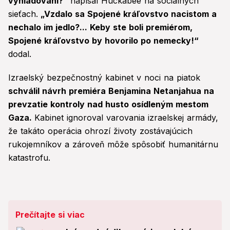
vyhladovaní?“
napísal Huckabee na sociálnych
sieťach.
„Vzdalo sa Spojené kráľovstvo nacistom a
nechalo im jedlo?... Keby ste boli premiérom,
Spojené kráľovstvo by hovorilo po nemecky!“
dodal.
Izraelský bezpečnostný kabinet v noci na piatok
schválil návrh premiéra Benjamina Netanjahua na
prevzatie kontroly nad husto osídleným mestom
Gaza.
Kabinet ignoroval varovania izraelskej armády,
že takáto operácia ohrozí životy zostávajúcich
rukojemníkov a zároveň môže spôsobiť humanitárnu
katastrofu.
Prečítajte si viac