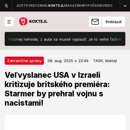
Prihlásiť
vej nehode, z auta sa museli vyplaziť: Je to veľmi ťažké!
Šokuj
08. aug. 2025 o 22:49
Zahraničné správy
Zahraničné správy
08. aug. 2025 o 22:49
TASR,
Koktejl
Veľvyslanec USA v Izraeli kritizuje
Veľvyslanec USA v Izraeli
britského premiéra: Starmer by
kritizuje britského premiéra:
prehral vojnu s nacistami!
Starmer by prehral vojnu s
Reaguje na Starmerov postoj voči aktuálnemu plánu
nacistami!
Izraelu.