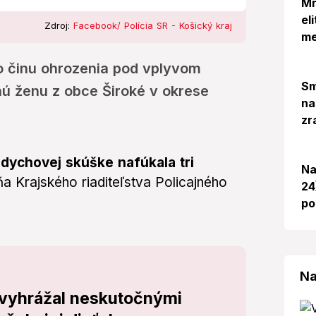
Mr
el
Zdroj:
Facebook/ Polícia SR - Košický kraj
me
ho činu ohrozenia pod vplyvom
Sm
čnú ženu z obce Široké v okrese
na
zr
i dychovej skúške nafúkala tri
Na
 Krajského riaditeľstva Policajného
24
po
Na
 vyhrážal neskutočnými