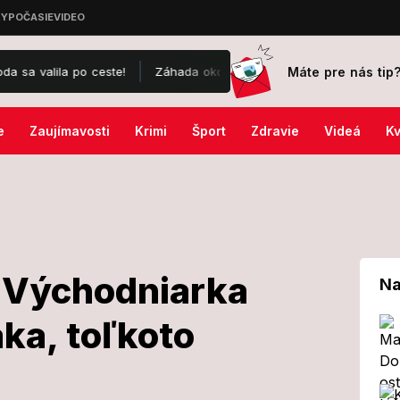
Máte pre nás tip
lila po ceste!
Záhada okolo drámy na kúpalisku v Diakovciach: V 
e
Zaujímavosti
Krimi
Šport
Zdravie
Videá
Kv
: Východniarka
Na
aka, toľkoto
na D1: