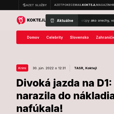
⏰
Aktuálne
 Extrémny obrat počasia: Oravu zasiahli krúpy ako orechy, voda sa va
Domov
Celebrity
Slovensko
Zahraniči
Krimi
30. jún. 2022 o 12:31
TASR,
Koktejl
Divoká jazda na D1
30. jún. 2022 o 12:31
Krimi
narazila do nákladi
Divoká jazda 
nafúkala!