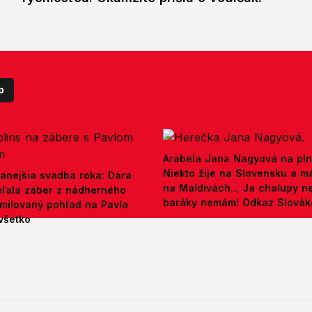
p
Arabela Jana Nagyová na pln
Niekto žije na Slovensku a m
anejšia svadba roka: Dara
na Maldivách... Ja chalupy 
ieľala záber z nádherného
baráky nemám! Odkaz Slová
amilovaný pohľad na Pavla
všetko