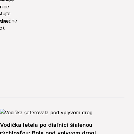
Vodička letela po diaľnici šialenou
rýchlosťou: Bola pod vplyvom drog!