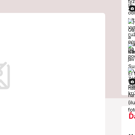
 narazila do
oľkoto
stného činu ohrozenia pod vplyvom
35-ročnú ženu z obce Široké v okrese
Ď