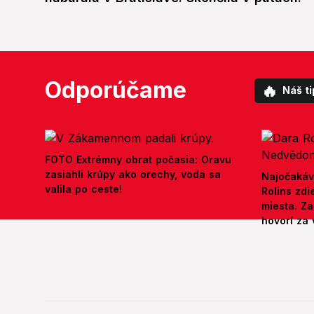
Odporúčame
🔥
Náš ti
FOTO Extrémny obrat počasia: Oravu
zasiahli krúpy ako orechy, voda sa
Najočakáv
valila po ceste!
Rolins zd
miesta. Z
hovorí za 