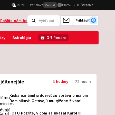
Prihlásiť
?
Pošlite nám ho
nemocnici skončilo 8 ľudí!
FOTO Pozrite, v čom sa ukázal Karol I
ízy
Astrológia
Off Record
jčítanejšie
4 hodiny
72 hodín
Kiska oznámil srdcervúcu správu o malom
Dominikovi: Ostávajú mu týždne života!
FOTO Pozrite, v čom sa ukázal Karol III.: