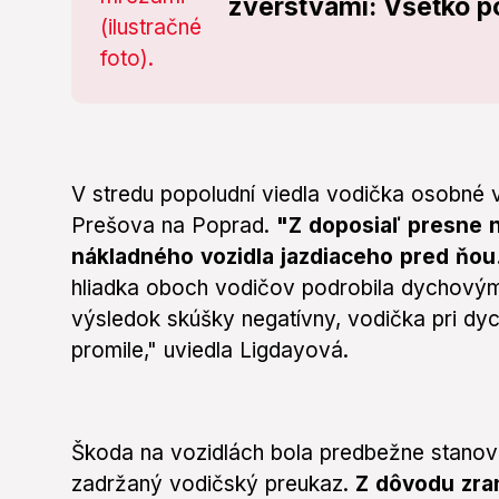
zverstvami: Všetko po
V stredu popoludní viedla vodička osobné v
Prešova na Poprad.
"Z doposiaľ presne n
nákladného vozidla jazdiaceho pred ňou
hliadka oboch vodičov podrobila dychovým
výsledok skúšky negatívny, vodička pri dyc
promile," uviedla Ligdayová.
Škoda na vozidlách bola predbežne stanov
zadržaný vodičský preukaz.
Z dôvodu zran