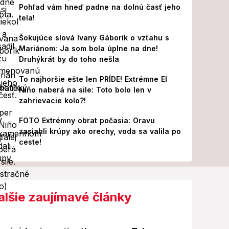
Pohľad vám hneď padne na dolnú časť jeho
tela!
Šokujúce slová Ivany Gáborík o vzťahu s
Mariánom: Ja som bola úplne na dne!
Druhýkrát by do toho nešla
To najhoršie ešte len PRÍDE! Extrémne El
Niño naberá na sile: Toto bolo len v
zahrievacie kolo?!
FOTO Extrémny obrat počasia: Oravu
zasiahli krúpy ako orechy, voda sa valila po
ceste!
alšie zaujímavé články