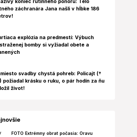
azivý koniec rutinného ponoru: Telo
itného záchranára Jana našli v hĺbke 186
trov!
rtiaca explózia na predmestí: Výbuch
straženej bomby si vyžiadal obete a
anených
miesto svadby chystá pohreb: Policajt (†
) požiadal krásku o ruku, o pár hodín za ňu
ložil život!
jnovšie
FOTO Extrémny obrat počasia: Oravu