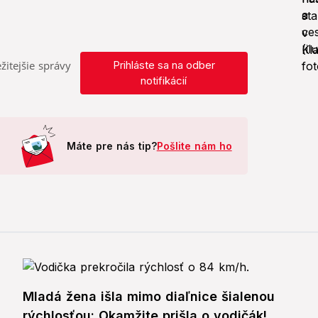
žitejšie správy
Prihláste sa na odber
notifikácií
Máte pre nás tip?
Pošlite nám ho
Mladá žena išla mimo diaľnice šialenou
rýchlosťou: Okamžite prišla o vodičák!