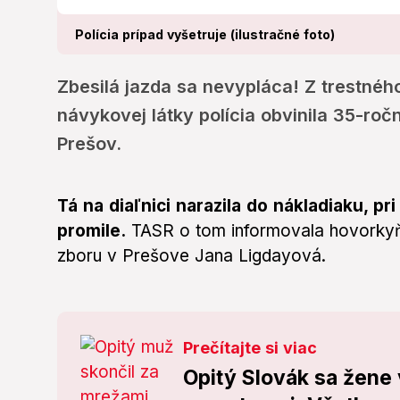
Polícia prípad vyšetruje (ilustračné foto)
Zbesilá jazda sa nevypláca! Z trestné
návykovej látky polícia obvinila 35-ro
Prešov.
Tá na diaľnici narazila do nákladiaku, pr
promile.
TASR o tom informovala hovorkyňa
zboru v Prešove Jana Ligdayová.
Prečítajte si viac
Opitý Slovák sa žene