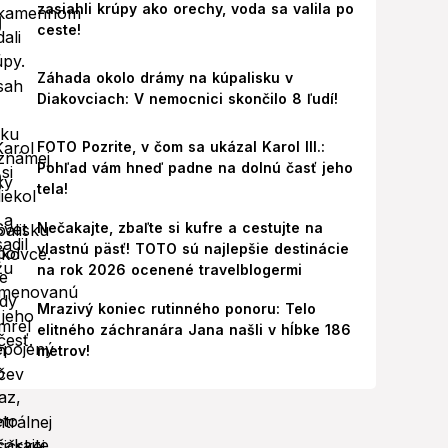
zasiahli krúpy ako orechy, voda sa valila po
ceste!
Záhada okolo drámy na kúpalisku v
Diakovciach: V nemocnici skončilo 8 ľudí!
FOTO Pozrite, v čom sa ukázal Karol III.:
Pohľad vám hneď padne na dolnú časť jeho
tela!
Nečakajte, zbaľte si kufre a cestujte na
vlastnú päsť! TOTO sú najlepšie destinácie
na rok 2026 ocenené travelblogermi
Mrazivý koniec rutinného ponoru: Telo
elitného záchranára Jana našli v hĺbke 186
metrov!