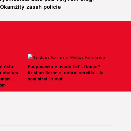
Okamžitý zásah polície
é ústa:
Podpásovka v úvode Let's Dance?
á chalupu
Kristián Baran si nebral servítku: Ja
nemám,
som stratil slová!
kom