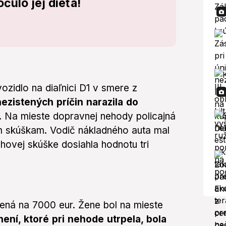
čulo jej dieťa!
ozidlo na diaľnici D1 v smere z
ezistených príčin narazila do
.
Na mieste dopravnej nehody policajná
 skúškam. Vodič nákladného auta mal
hovej skúške dosiahla hodnotu tri
ená na 7000 eur. Žene bol na mieste
ení, ktoré pri nehode utrpela, bola