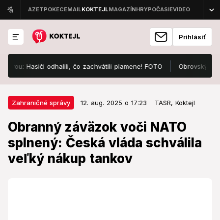
Prihlásiť
: Hasiči odhalili, čo zachvátili plamene! FOTO
Obrovský dlh české
12. aug. 2025 o 17:23
Zahraničné správy
Zahraničné správy
12. aug. 2025 o 17:23
TASR,
Koktejl
Obranný záväzok voči NATO
Obranný záväzok voči NATO
splnený: Česká vláda schválila
splnený: Česká vláda schválila
veľký nákup tankov
veľký nákup tankov
Prvé dodávky tankov sa očakávajú v roku 2028.