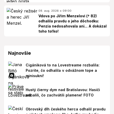
08. aug. 2026 o 09:00
Vdova po Jiřím Menzelovi († 82)
odhalila pravdu o jeho dôchodku:
Penzia nedosahovala ani... A dokázal
toho toľko!
Najnovšie
Cigániková to na Lovestreame rozbalila:
Pozrite, čo odhalila v odvážnom tope a
minisukni!
Hustý čierny dym nad Bratislavou: Hasiči
odhalili, čo zachvátili plamene! FOTO
Obrovský dlh českého herca odhalil pravdu