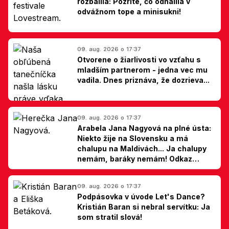
rozbalila: Pozrite, čo odhalila v
odvážnom tope a minisukni!
09. aug. 2026 o 17:37
Otvorene o žiarlivosti vo vzťahu s
mladším partnerom - jedna vec mu
vadila. Dnes priznáva, že dozrieva...
09. aug. 2026 o 17:37
Arabela Jana Nagyová na plné ústa:
Niekto žije na Slovensku a má
chalupu na Maldivách... Ja chalupy
nemám, baráky nemám! Odkaz
Slovákom
09. aug. 2026 o 17:37
Podpásovka v úvode Let's Dance?
Kristián Baran si nebral servítku: Ja
som stratil slová!