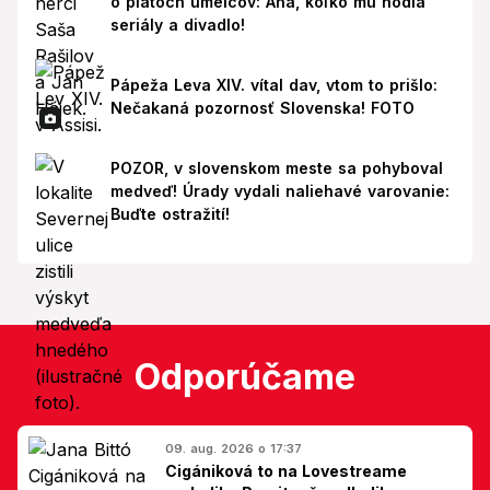
o platoch umelcov: Aha, koľko mu hodia
seriály a divadlo!
Pápeža Leva XIV. vítal dav, vtom to prišlo:
Nečakaná pozornosť Slovenska! FOTO
POZOR, v slovenskom meste sa pohyboval
medveď! Úrady vydali naliehavé varovanie:
Buďte ostražití!
Odporúčame
09. aug. 2026 o 17:37
Cigániková to na Lovestreame