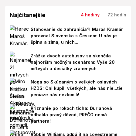
Najčítanejšie
4 hodiny
72 hodín
Sťahovanie do zahraničia?! Maroš Kramár
porovnal Slovensko s Českom: U nás je
špina a zima, u nich...
Zrážka dvoch autobusov sa skončila
najhorším možným scenárom: Vyše 20
mŕtvych a desiatky zranených
Noga so Skúcaným o veľkých oslavách
HZDS: Oni kúpili všetkých, ale nás nie...tie
peniaze nás nezlomili!
Priznanie po rokoch ticha: Ďurianová
odhalila pravý dôvod, PREČO nemá
partnera!
Robbie Williams odpálil na Lovestreame