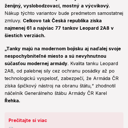
ženijný, vyslobodzovací, mostný a výcvikový.
Nákup týchto variantov bude predmetom samostatnej
zmluvy.
Celkovo tak Česká republika získa
najmenej 61 a najviac 77 tankov Leopard 2A8 v
šiestich verziách.
„Tanky majú na modernom bojisku aj naďalej svoje
nespochybniteľné miesto a sú nevyhnutnou
súčasťou modernej armády
. Kvalita tanku Leopard
2A8, od palebnej sily cez ochranu posádky až po
technologickú vyspelosť, zabezpečí, že Armáda ČR
získa špičkový nástroj na obranu štátu,“ zhodnotil
náčelník Generálneho štábu Armády ČR Karel
Řehka.
Prečítajte si viac