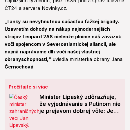
najbližších týždňoch, píše TASR podľa správ televízie
ČT24 a servera Novinky.cz.
„Tanky sú nevyhnutnou súčasťou ťažkej brigády.
Uzavretím dohody na nákup najmodernejších
strojov Leopard 2A8 nielenže plníme náš záväzok
voči spojencom v Severoatlantickej aliancii, ale
najmä naprávame dlh voči našej vlastnej
obranyschopnosti,“
uviedla ministerka obrany Jana
Černochová
.
Prečítajte si viac
Minister Lipaský zdôrazňuje,
že vyjednávanie s Putinom nie
je prejavom dobrej vôle: Je
nutné na neho vyvíjať tlak