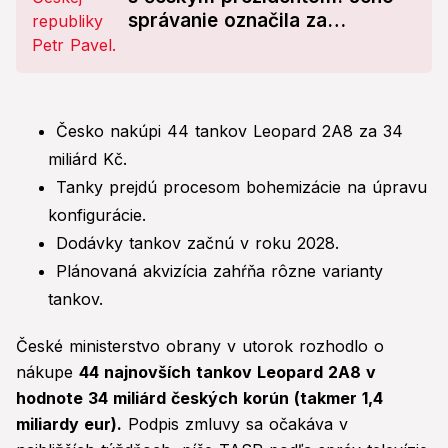
správanie označila za
porušenie politických
záväzkov
Česko nakúpi 44 tankov Leopard 2A8 za 34
miliárd Kč.
Tanky prejdú procesom bohemizácie na úpravu
konfigurácie.
Dodávky tankov začnú v roku 2028.
Plánovaná akvizícia zahŕňa rôzne varianty
tankov.
České ministerstvo obrany v utorok rozhodlo o
nákupe
44 najnovších tankov Leopard 2A8 v
hodnote 34 miliárd českých korún (takmer 1,4
miliardy eur).
Podpis zmluvy sa očakáva v