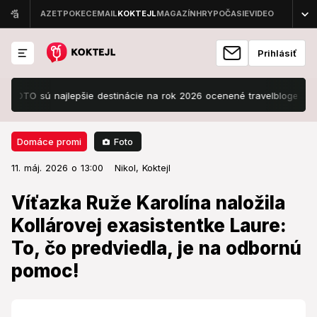
Prihlásiť
TO sú najlepšie destinácie na rok 2026 ocenené travelblogermi
Mr
Foto
Domáce promi
11. máj. 2026 o 13:00
Domáce promi
11. máj. 2026 o 13:00
Víťazka Ruže Karolína naložila
Nikol,
Koktejl
Kollárovej exasistentke Laure: To,
Víťazka Ruže Karolína naložila
čo predviedla, je na odbornú
Kollárovej exasistentke Laure:
pomoc!
To, čo predviedla, je na odbornú
pomoc!
Nestačí sa čudovať, čo vidí na televíznych
obrazovkách.