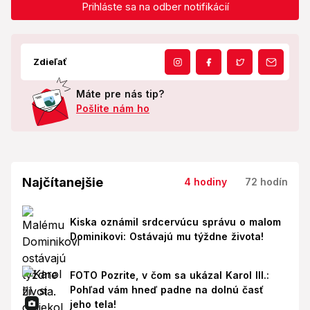
Prihláste sa na odber notifikácií
Zdieľať
Máte pre nás tip?
Pošlite nám ho
Najčítanejšie
4 hodiny
72 hodín
Kiska oznámil srdcervúcu správu o malom
Dominikovi: Ostávajú mu týždne života!
FOTO Pozrite, v čom sa ukázal Karol III.:
Pohľad vám hneď padne na dolnú časť
jeho tela!