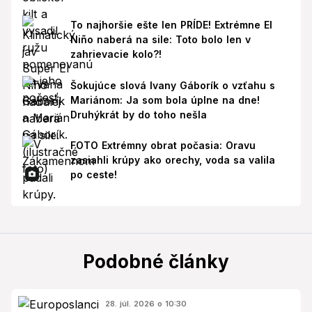
To najhoršie ešte len PRÍDE! Extrémne El
Niño naberá na sile: Toto bolo len v
zahrievacie kolo?!
Šokujúce slová Ivany Gáborík o vzťahu s
Mariánom: Ja som bola úplne na dne!
Druhýkrát by do toho nešla
FOTO Extrémny obrat počasia: Oravu
zasiahli krúpy ako orechy, voda sa valila
po ceste!
Podobné články
28. júl. 2026 o 10:30