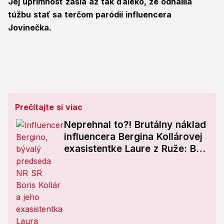
Jej úprimnosť zašla až tak ďaleko, že odhalila
túžbu stať sa terčom paródií influencera
Jovinečka.
Prečítajte si viac
Neprehnal to?! Brutálny náklad
influencera Bergina Kollárovej
exasistentke Laure z Ruže: Boh
vie, koho všetkého Boris... To
je silná káva!