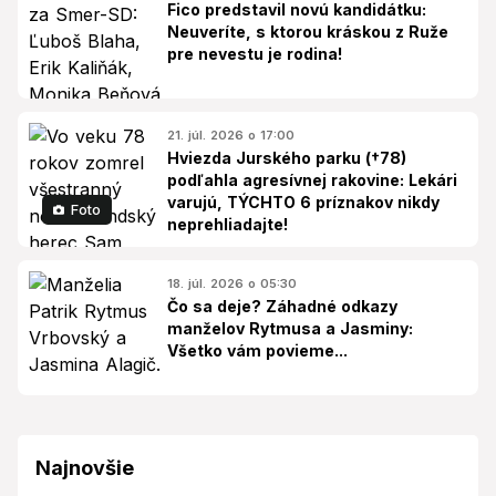
Fico predstavil novú kandidátku:
Neuveríte, s ktorou kráskou z Ruže
pre nevestu je rodina!
21. júl. 2026 o 17:00
Hviezda Jurského parku (†78)
podľahla agresívnej rakovine: Lekári
varujú, TÝCHTO 6 príznakov nikdy
Foto
neprehliadajte!
18. júl. 2026 o 05:30
Čo sa deje? Záhadné odkazy
manželov Rytmusa a Jasminy:
Všetko vám povieme...
Najnovšie