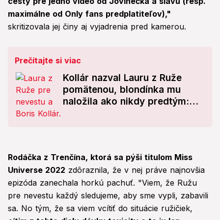
cesty pre jedno video od Jovinečka a slávu (resp.
maximálne od Only fans predplatiteľov),"
skritizovala jej činy aj vyjadrenia pred kamerou.
Prečítajte si viac
Kollár nazval Lauru z Ruže
pomätenou, blondínka mu
naložila ako nikdy predtým:
Boris, spamätaj sa!
Rodáčka z Trenčína, ktorá sa pýši titulom Miss
Universe 2022
zdôraznila, že v nej práve najnovšia
epizóda zanechala horkú pachuť. "Viem, že Ružu
pre nevestu každý sledujeme, aby sme vypli, zabavili
sa. No tým, že sa viem vcítiť do situácie ružičiek,