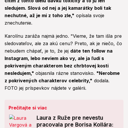
cítim z tohto dielu dávku toxicity a to ju len
sledujem. Slová od nej a jej kamarátky boli tak
nechutné, až je mi z toho zle,"
opísala svoje
znechutenie.
Karolínu zaráža najmä jedno. "Vieme, že tam išla pre
sledovateľov, ale za akú cenu? Preto, ak je niečo, čo
nebudem chápať, je to, že jej
dáte ten follow na
Instagram, lebo neviem ako vy, ale ja ľudí s
pokriveným charakterom bez chrbtovej kosti
nesledujem,"
objasnila rázne stanovisko.
"Nerobme
z pokrivených charakterov celebrity,"
dodala.
FOTO jej príspevkov nájdete v galérii.
Prečítajte si viac
Laura z Ruže pre nevestu
pracovala pre Borisa Kollára: