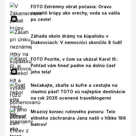
FOTO Extrémny obrat počasia: Oravu
zasiahli krúpy ako orechy, voda sa valila
po ceste!
Záhada okolo drámy na kúpalisku v
Diakovciach: V nemocnici skončilo 8 ľudí!
FOTO Pozrite, v čom sa ukázal Karol III.:
Pohľad vám hneď padne na dolnú časť
jeho tela!
Nečakajte, zbaľte si kufre a cestujte na
vlastnú päsť! TOTO sú najlepšie destinácie
na rok 2026 ocenené travelblogermi
Mrazivý koniec rutinného ponoru: Telo
elitného záchranára Jana našli v hĺbke 186
metrov!