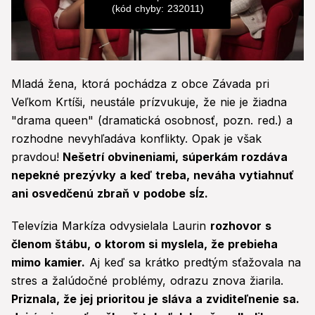
(kód chyby: 232011)
0
seconds
Mladá žena, ktorá pochádza z obce Závada pri
of
0
Veľkom Krtíši, neustále prízvukuje, že nie je žiadna
seconds
"drama queen" (dramatická osobnosť, pozn. red.) a
rozhodne nevyhľadáva konflikty. Opak je však
pravdou!
Nešetrí obvineniami, súperkám rozdáva
nepekné prezývky a keď treba, neváha vytiahnuť
ani osvedčenú zbraň v podobe sĺz.
Televízia Markíza odvysielala Laurin
rozhovor s
členom štábu, o ktorom si myslela, že prebieha
mimo kamier.
Aj keď sa krátko predtým sťažovala na
stres a žalúdočné problémy, odrazu znova žiarila.
Priznala, že jej prioritou je sláva a zviditeľnenie sa.