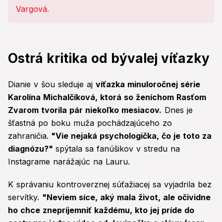
Ostrá kritika od bývalej víťazky
Dianie v šou sleduje aj
víťazka minuloročnej série
Karolína Michalčíková, ktorá so ženíchom Rasťom
Zvarom tvorila pár niekoľko mesiacov.
Dnes je
šťastná po boku muža pochádzajúceho zo
zahraničia.
"Vie nejaká psychologička, čo je toto za
diagnózu?"
spýtala sa fanúšikov v stredu na
Instagrame narážajúc na Lauru.
K správaniu kontroverznej súťažiacej sa vyjadrila bez
servítky.
"Neviem síce, aký mala život, ale očividne
ho chce znepríjemniť každému, kto jej príde do