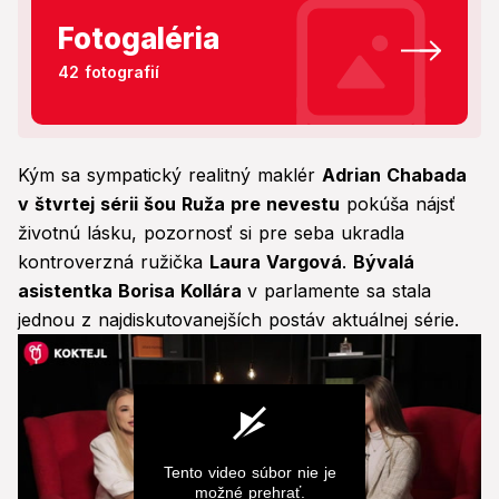
Fotogaléria
42 fotografií
Kým sa sympatický realitný maklér
Adrian Chabada
v štvrtej sérii šou Ruža pre nevestu
pokúša nájsť
životnú lásku, pozornosť si pre seba ukradla
kontroverzná ružička
Laura Vargová
.
Bývalá
asistentka Borisa Kollára
v parlamente sa stala
jednou z najdiskutovanejších postáv aktuálnej série.
Tento video súbor nie je
možné prehrať.