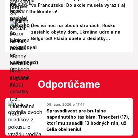
vo Francúzsku: Do akcie musela vyraziť aj
helikoptéra!
Desivá noc na oboch stranách: Rusko
zasiahlo obytný dom, Ukrajina udrela na
Belgorod! Hlásia obete a desiatky
zranených
Odporúčame
09. aug. 2026 o 11:47
Spravodlivosť pre brutálne
napadnutého taxikára: Tínedžeri (17),
ktorí mu zasadili 13 bodných rán, už
čelia obvineniu!