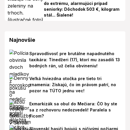
do extrému, alarmujúci prípad
seniorky: Dôchodok 503 €, kilogram
stál... Šialené!
Najnovšie
Spravodlivosť pre brutálne napadnutého
taxikára: Tínedžeri (17), ktorí mu zasadili 13
bodných rán, už čelia obvineniu!
Veľká hviezdna otočka pre tieto tri
znamenia: Získajú, čo im právom patrí, no
pozor na TÚTO jednu vec!
Exmarkizák sa obul do Mečiara: ČO by ste
sa z rozhovoru nedozvedeli! Paralela s
Ficom?
Slovenskí hasiči bojujú s ničivými požiarmi