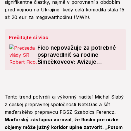
signifikantné čiastky, najmä v porovnaní s obdobím
pred vojnou na Ukrajine, kedy celá komodita stála 15
až 20 eur za megawatthodinu (MWh).
Prečítajte si viac
Fico nepovažuje za potrebné
ospravedlniť sa rodine
Šimečkovcov: Avizuje
zemetrasenie medzi
občianskymi združeniami
Tento trend potvrdili aj výkonný riaditeľ Michal Slabý
z českej prepravnej spoločnosti Net4Gas a šéf
maďarského prepravcu FGSZ Szabolcs Ferencz
.
Maďarský zástupca varoval, že Rusko pre nízke
objemy môže južný koridor úplne zatvoriť. „Potom