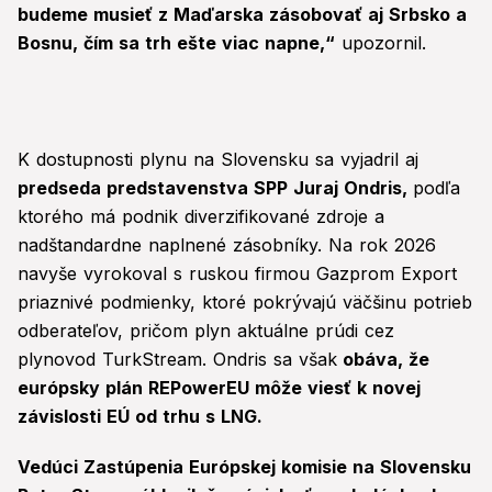
budeme musieť z Maďarska zásobovať aj Srbsko a
Bosnu, čím sa trh ešte viac napne,“
upozornil.
K dostupnosti plynu na Slovensku sa vyjadril aj
predseda predstavenstva SPP Juraj Ondris,
podľa
ktorého má podnik diverzifikované zdroje a
nadštandardne naplnené zásobníky. Na rok 2026
navyše vyrokoval s ruskou firmou Gazprom Export
priaznivé podmienky, ktoré pokrývajú väčšinu potrieb
odberateľov, pričom plyn aktuálne prúdi cez
plynovod TurkStream. Ondris sa však
obáva, že
európsky plán REPowerEU môže viesť k novej
závislosti EÚ od trhu s LNG.
Vedúci Zastúpenia Európskej komisie na Slovensku