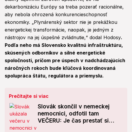
dekarbonizáciu Európy sa treba pozerať racionálne,
aby nebola ohrozená konkurencieschopnosť
ekonomiky. „Plynárenský sektor nie je prekážkou
energetickej transformácie, naopak, je jedným z
nástrojov na jej úspešné zvládnutie,“ dodal Hodosy
.
Podľa neho má Slovensko kvalitnú infraštruktúru,
skúsených odborníkov a silné energetické
spoločnosti, pričom pre úspech v nadchádzajúcich
náročných rokoch bude kľúčová koordinovaná
spolupráca štátu, regulátora a priemyslu.
Prečítajte si viac
Slovák skončil v nemeckej
nemocnici, odfotil tam
VEČERU: Je čas prestať si
nahovárať, že za hranicami je