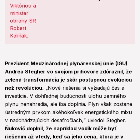
čase ukázal manželku FOTO
Prezident Medzinárodnej plynárenskej únie (IGU)
Andrea Stegher vo svojom príhovore zdôraznil, že
zelená transformácia je skôr postupnou evolúciou
než revolúciou.
„Nové riešenia si vyžiadajú čas a
investície. V dohľadnej budúcnosti úlohu zemného
plynu nenahradia, ale iba doplnia. Plyn však zostane
ústredným prvkom akéhokoľvek energetického mixu
v nadchádzajúcich desaťročiach,“ uviedol Stegher.
Ňukovič doplnil, že napríklad vodík môže byť
riešením až vtedy, keď sa jeho cena, ktorá je v