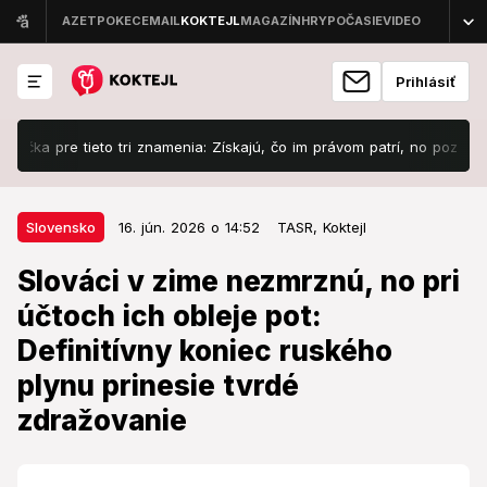
Prihlásiť
e tieto tri znamenia: Získajú, čo im právom patrí, no pozor na TÚTO j
16. jún. 2026 o 14:52
Slovensko
Slovensko
16. jún. 2026 o 14:52
TASR,
Koktejl
Slováci v zime nezmrznú, no pri
Slováci v zime nezmrznú, no pri
účtoch ich obleje pot: Definitívny
účtoch ich obleje pot:
koniec ruského plynu prinesie
Definitívny koniec ruského
tvrdé zdražovanie
plynu prinesie tvrdé
Koniec ruského plynu sa blíži.
zdražovanie