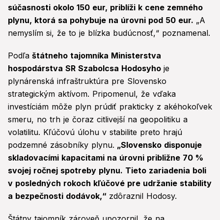
súčasnosti okolo 150 eur, priblíži k cene zemného
plynu, ktorá sa pohybuje na úrovni pod 50 eur.
„A
nemyslím si, že to je blízka budúcnosť,“ poznamenal.
Podľa
štátneho tajomníka Ministerstva
hospodárstva SR Szabolcsa Hodosyho
je
plynárenská infraštruktúra pre Slovensko
strategickým aktívom. Pripomenul, že vďaka
investíciám môže plyn prúdiť prakticky z akéhokoľvek
smeru, no trh je čoraz citlivejší na geopolitiku a
volatilitu. Kľúčovú úlohu v stabilite preto hrajú
podzemné zásobníky plynu.
„Slovensko disponuje
skladovacími kapacitami na úrovni približne 70 %
svojej ročnej spotreby plynu. Tieto zariadenia boli
v posledných rokoch kľúčové pre udržanie stability
a bezpečnosti dodávok,“
zdôraznil Hodosy.
Štátny tajomník zároveň upozornil, že na