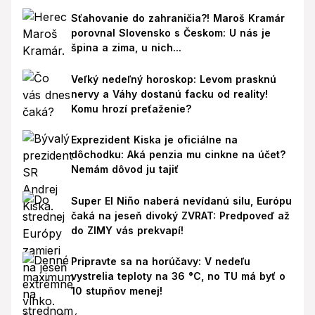
Sťahovanie do zahraničia?! Maroš Kramár
porovnal Slovensko s Českom: U nás je
špina a zima, u nich...
Veľký nedeľný horoskop: Levom prasknú
nervy a Váhy dostanú facku od reality!
Komu hrozí preťaženie?
Exprezident Kiska je oficiálne na
dôchodku: Aká penzia mu cinkne na účet?
Nemám dôvod ju tajiť
Super El Niño naberá nevídanú silu, Európu
čaká na jeseň divoký ZVRAT: Predpoveď až
do ZIMY vás prekvapí!
Pripravte sa na horúčavy: V nedeľu
vystrelia teploty na 36 °C, no TU má byť o
10 stupňov menej!