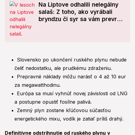
Na Liptove odhalili nelegálny
salaš: Z toho, ako vyrábali
bryndzu či syr sa vám prevráti
žalúdok! Viacero ľudí skončilo
v nemocnici
Slovensko po ukončení ruského plynu nebude
čeliť nedostatku, ale prudkému zdraženiu.
Prepravné náklady môžu narásť o 4 až 10 eur
za megawatthodinu.
Európa sa musí vyhnúť novej závislosti od LNG
a postupne opustiť fosílne palivá.
Zemný plyn zostane kľúčovou súčasťou
energetického mixu, vodík je zatiaľ príliš drahý.
Definitívne odstrihnutie od ruského plynu v