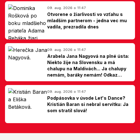
09. aug. 2026 o 11:47
Otvorene o žiarlivosti vo vzťahu s
mladším partnerom - jedna vec mu
vadila, prezradila dnes
09. aug. 2026 o 11:47
Arabela Jana Nagyová na plné ústa:
Niekto žije na Slovensku a má
chalupu na Maldivách... Ja chalupy
nemám, baráky nemám! Odkaz
Slovákom
09. aug. 2026 o 11:47
Podpásovka v úvode Let's Dance?
Kristián Baran si nebral servítku: Ja
som stratil slová!