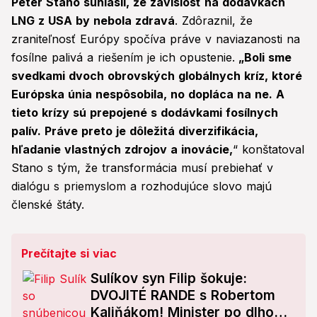
Peter Stano súhlasil, že závislosť na dodávkach
LNG z USA by nebola zdravá
. Zdôraznil, že
zraniteľnosť Európy spočíva práve v naviazanosti na
fosílne palivá a riešením je ich opustenie.
„Boli sme
svedkami dvoch obrovských globálnych kríz, ktoré
Európska únia nespôsobila, no dopláca na ne. A
tieto krízy sú prepojené s dodávkami fosílnych
palív. Práve preto je dôležitá diverzifikácia,
hľadanie vlastných zdrojov a inovácie,
“ konštatoval
Stano s tým, že transformácia musí prebiehať v
dialógu s priemyslom a rozhodujúce slovo majú
členské štáty.
Prečítajte si viac
Sulíkov syn Filip šokuje:
DVOJITÉ RANDE s Robertom
Kaliňákom! Minister po dlhom