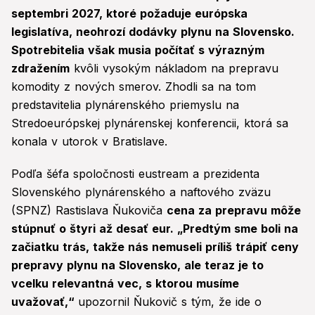
septembri 2027, ktoré požaduje európska
legislatíva, neohrozí dodávky plynu na Slovensko.
Spotrebitelia však musia počítať s výrazným
zdražením
kvôli vysokým nákladom na prepravu
komodity z nových smerov. Zhodli sa na tom
predstavitelia plynárenského priemyslu na
Stredoeurópskej plynárenskej konferencii, ktorá sa
konala v utorok v Bratislave.
Podľa šéfa spoločnosti eustream a prezidenta
Slovenského plynárenského a naftového zväzu
(SPNZ) Rastislava Ňukoviča
cena za prepravu môže
stúpnuť o štyri až desať eur. „Predtým sme boli na
začiatku trás, takže nás nemuseli príliš trápiť ceny
prepravy plynu na Slovensko, ale teraz je to
vcelku relevantná vec, s ktorou musíme
uvažovať,“
upozornil Ňukovič s tým, že ide o