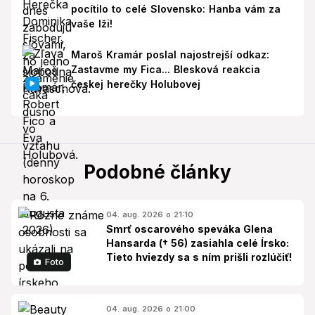
pocítilo to celé Slovensko: Hanba vám za
vaše lži!
Maroš Kramár poslal najostrejší odkaz:
Zastavme my Fica... Blesková reakcia
českej herečky Holubovej
Podobné články
04. aug. 2026 o 21:10
Smrť oscarového speváka Glena
Hansarda († 56) zasiahla celé Írsko:
Tieto hviezdy sa s ním prišli rozlúčiť!
Foto
04. aug. 2026 o 21:00