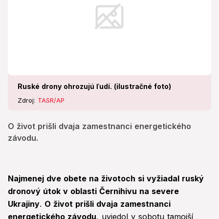
Ruské drony ohrozujú ľudí. (ilustračné foto)
Zdroj:
TASR/AP
O život prišli dvaja zamestnanci energetického
závodu.
Najmenej dve obete na životoch si vyžiadal ruský
dronový útok v oblasti Černihivu na severe
Ukrajiny
.
O život prišli dvaja zamestnanci
energetického závodu
, uviedol v sobotu tamojší