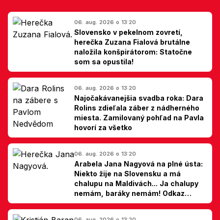
06. aug. 2026 o 13:20
Slovensko v pekelnom zovretí,
herečka Zuzana Fialová brutálne
naložila konšpirátorom: Statočne
som sa opustila!
06. aug. 2026 o 13:20
Najočakávanejšia svadba roka: Dara
Rolins zdieľala záber z nádherného
miesta. Zamilovaný pohľad na Pavla
hovorí za všetko
06. aug. 2026 o 13:20
Arabela Jana Nagyová na plné ústa:
Niekto žije na Slovensku a má
chalupu na Maldivách... Ja chalupy
nemám, baráky nemám! Odkaz
Slovákom
06. aug. 2026 o 13:20