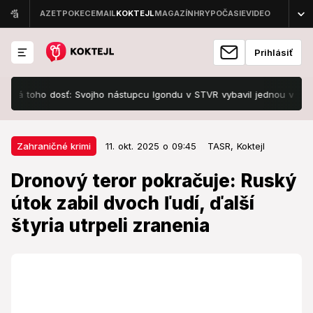
Prihlásiť
toho dosť: Svojho nástupcu Igondu v STVR vybavil jednou vetou
11. okt. 2025 o 09:45
Zahraničné krimi
Zahraničné krimi
11. okt. 2025 o 09:45
TASR,
Koktejl
Dronový teror pokračuje: Ruský
Dronový teror pokračuje: Ruský
útok zabil dvoch ľudí, ďalší štyria
útok zabil dvoch ľudí, ďalší
utrpeli zranenia
štyria utrpeli zranenia
O život prišli dvaja zamestnanci energetického
závodu.