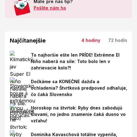
Máte pre nás tip?
Pošlite nám ho
Najčítanejšie
4 hodiny
72 hodín
To najhoršie ešte len PRÍDE! Extrémne El
Niño naberá na sile: Toto bolo len v
zahrievacie kolo?!
Dočkáme sa KONEČNE dažďa a
ochladenia? Štvrtková predpoveď odhaľuje,
čo čaká Slovensko
Horoskop na štvrtok: Ryby dnes zabodujú
slovami, no jedno znamenie čaká dusno vo
vzťahu!
Dominika Kavaschová totálne vypenila,