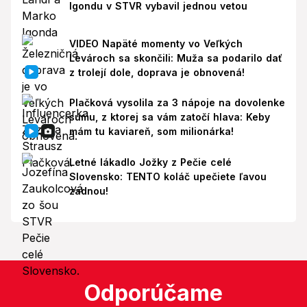
Igondu v STVR vybavil jednou vetou
VIDEO Napäté momenty vo Veľkých
Levároch sa skončili: Muža sa podarilo dať
z trolejí dole, doprava je obnovená!
Plačková vysolila za 3 nápoje na dovolenke
sumu, z ktorej sa vám zatočí hlava: Keby
mám tu kaviareň, som milionárka!
Letné lákadlo Jožky z Pečie celé
Slovensko: TENTO koláč upečiete ľavou
zadnou!
Odporúčame