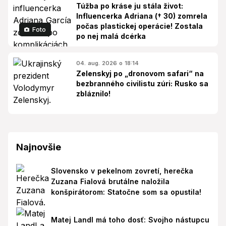
Túžba po kráse ju stála život:
Influencerka Adriana († 30) zomrela
počas plastickej operácie! Zostala
Foto
po nej malá dcérka
04. aug. 2026 o 18:14
Zelenskyj po „dronovom safari“ na
bezbranného civilistu zúri: Rusko sa
zbláznilo!
Najnovšie
Slovensko v pekelnom zovretí, herečka
Zuzana Fialová brutálne naložila
konšpirátorom: Statočne som sa opustila!
Matej Landl má toho dosť: Svojho nástupcu