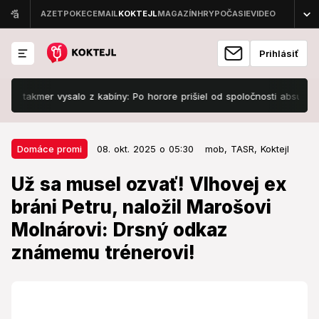
Prihlásiť
r vysalo z kabíny: Po horore prišiel od spoločnosti absurdný e-mail!
08. okt. 2025 o 05:30
Domáce promi
Domáce promi
08. okt. 2025 o 05:30
mob,
TASR,
Koktejl
Už sa musel ozvať! Vlhovej ex
Už sa musel ozvať! Vlhovej ex
bráni Petru, naložil Marošovi
bráni Petru, naložil Marošovi
Molnárovi: Drsný odkaz známemu
Molnárovi: Drsný odkaz
trénerovi!
známemu trénerovi!
Musel sa ozvať.