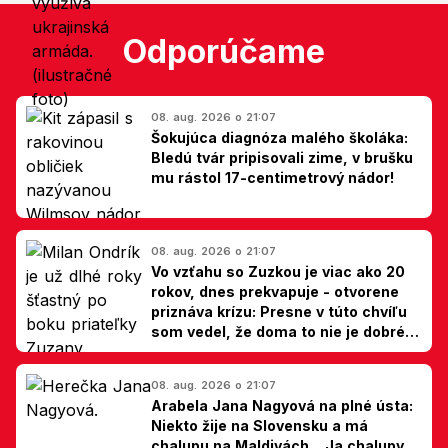
Odporúčame
08. aug. 2026 o 21:07
Šokujúca diagnóza malého školáka:
Bledú tvár pripisovali zime, v brušku
mu rástol 17-centimetrový nádor!
08. aug. 2026 o 21:07
Vo vzťahu so Zuzkou je viac ako 20
rokov, dnes prekvapuje - otvorene
priznáva krízu: Presne v túto chvíľu
som vedel, že doma to nie je dobré,
hovorí Milan Ondrík
08. aug. 2026 o 21:07
Arabela Jana Nagyová na plné ústa:
Niekto žije na Slovensku a má
chalupu na Maldivách... Ja chalupy