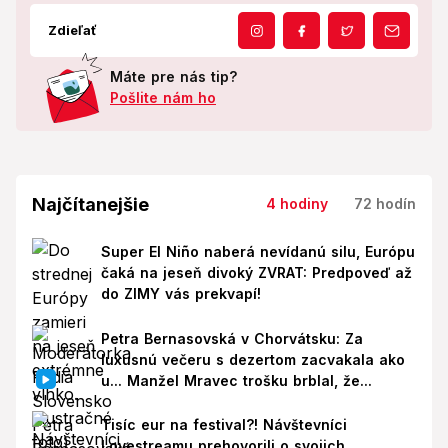
Zdieľať
Máte pre nás tip?
Pošlite nám ho
Najčítanejšie
4 hodiny
72 hodín
Super El Niño naberá nevídanú silu, Európu
čaká na jeseň divoký ZVRAT: Predpoveď až
do ZIMY vás prekvapí!
Petra Bernasovská v Chorvátsku: Za
luxusnú večeru s dezertom zacvakala ako
u... Manžel Mravec trošku brblal, že...
Tisíc eur na festival?! Návštevníci
Lovestreamu prehovorili o svojich