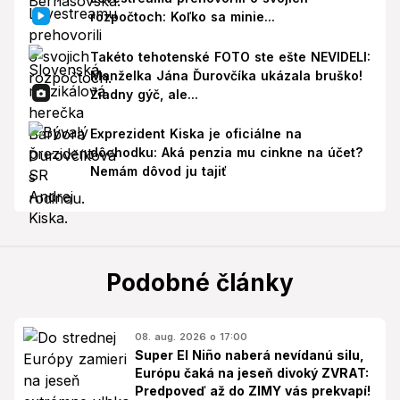
rozpočtoch: Koľko sa minie...
Takéto tehotenské FOTO ste ešte NEVIDELI:
Manželka Jána Ďurovčíka ukázala bruško!
Žiadny gýč, ale...
Exprezident Kiska je oficiálne na
dôchodku: Aká penzia mu cinkne na účet?
Nemám dôvod ju tajiť
Podobné články
08. aug. 2026 o 17:00
Super El Niño naberá nevídanú silu,
Európu čaká na jeseň divoký ZVRAT:
Predpoveď až do ZIMY vás prekvapí!