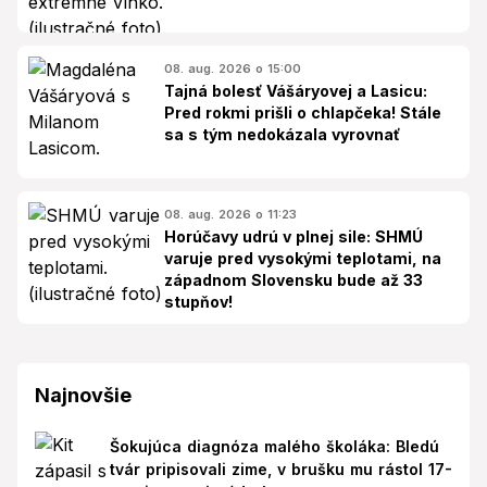
08. aug. 2026 o 15:00
Tajná bolesť Vášáryovej a Lasicu:
Pred rokmi prišli o chlapčeka! Stále
sa s tým nedokázala vyrovnať
08. aug. 2026 o 11:23
Horúčavy udrú v plnej sile: SHMÚ
varuje pred vysokými teplotami, na
západnom Slovensku bude až 33
stupňov!
Najnovšie
Šokujúca diagnóza malého školáka: Bledú
tvár pripisovali zime, v brušku mu rástol 17-