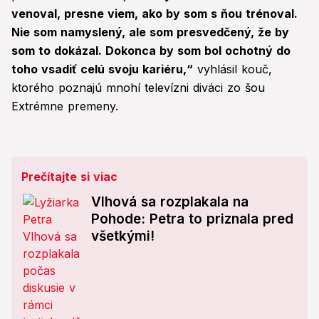
seconds
venoval, presne viem, ako by som s ňou trénoval.
Nie som namyslený, ale som presvedčený, že by
som to dokázal. Dokonca by som bol ochotný do
toho vsadiť celú svoju kariéru,“
vyhlásil kouč,
ktorého poznajú mnohí televízni diváci zo šou
Extrémne premeny.
Prečítajte si viac
Vlhová sa rozplakala na
Pohode: Petra to priznala pred
všetkými!