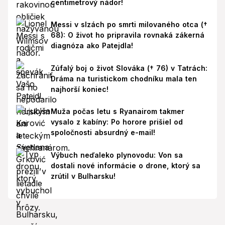
centimetrový nádor!
Messi v slzách po smrti milovaného otca (†
68): O život ho pripravila rovnaká zákerná
diagnóza ako Patejdla!
Zúfalý boj o život Slováka († 76) v Tatrách:
Dráma na turistickom chodníku mala ten
najhorší koniec!
Muža počas letu s Ryanairom takmer
vysalo z kabíny: Po horore prišiel od
spoločnosti absurdný e-mail!
Výbuch neďaleko plynovodu: Von sa
dostali nové informácie o drone, ktorý sa
zrútil v Bulharsku!