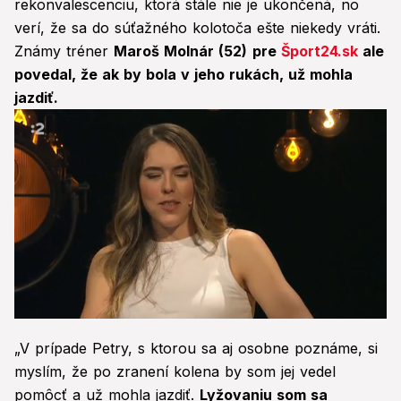
rekonvalescenciu, ktorá stále nie je ukončená, no
verí, že sa do súťažného kolotoča ešte niekedy vráti.
Známy tréner
Maroš Molnár (52)
pre
Šport24.sk
ale
povedal, že ak by bola v jeho rukách, už mohla
jazdiť.
0
seconds
„V prípade Petry, s ktorou sa aj osobne poznáme, si
of
1
myslím, že po zranení kolena by som jej vedel
minute,
pomôcť a už mohla jazdiť.
Lyžovaniu som sa
35