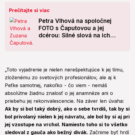
Prečítajte si viac
Petra Vlhová na spoločnej
FOTO s Čaputovou a jej
dcérou: Silné slová na ich
adresu!
„Toto vyjadrenie je nielen nerešpektujúce k jej tímu,
zloženému zo svetových profesionálov, ale aj k
Peťke samotnej, nakoľko - čo viem - nemáš
absolútne žiadnu znalosť o jej anamnéze ani o
priebehu jej rekonvalescencie. Na záver len úvaha:
Ak by si bol taký dobrý, ako o sebe tvrdíš, tak by si
bol privolaný nielen k jej návratu, ale bol by si aj pri
jej vzostupe na vrchol. Namiesto toho si to všetko
sledoval z gauča ako bežný divák.
Začnime byť hrdí