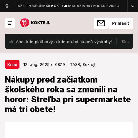
Prihlásiť
k: Aha, kde platí prvý a kde druhý stupeň výstrahy!
Slovo „ďakuj
12. aug. 2025 o 08:19
Krimi
Krimi
12. aug. 2025 o 08:19
TASR,
Koktejl
Nákupy pred začiatkom školského
Nákupy pred začiatkom
roka sa zmenili na horor: Streľba
školského roka sa zmenili na
pri supermarkete má tri obete!
horor: Streľba pri supermarkete
Tragédia sa odohrala na parkovisku supermarketu.
má tri obete!