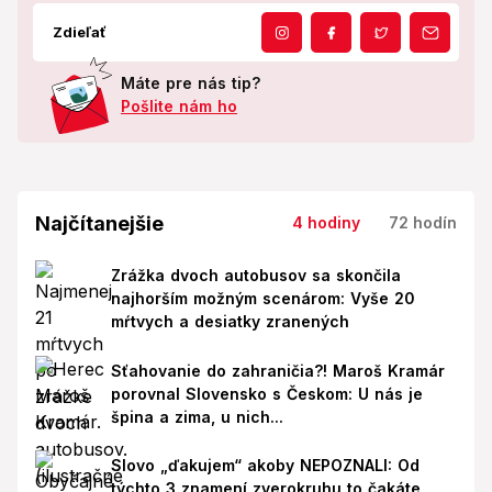
Zdieľať
Máte pre nás tip?
Pošlite nám ho
Najčítanejšie
4 hodiny
72 hodín
Zrážka dvoch autobusov sa skončila
najhorším možným scenárom: Vyše 20
mŕtvych a desiatky zranených
Sťahovanie do zahraničia?! Maroš Kramár
porovnal Slovensko s Českom: U nás je
špina a zima, u nich...
Slovo „ďakujem“ akoby NEPOZNALI: Od
týchto 3 znamení zverokruhu to čakáte