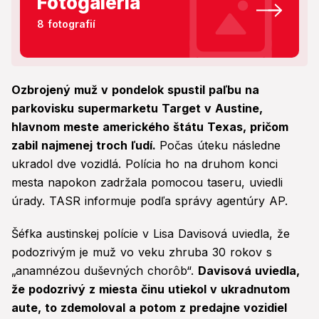
Fotogaléria
8 fotografií
Ozbrojený muž v pondelok spustil paľbu na
parkovisku supermarketu Target v Austine,
hlavnom meste amerického štátu Texas, pričom
zabil najmenej troch ľudí.
Počas úteku následne
ukradol dve vozidlá. Polícia ho na druhom konci
mesta napokon zadržala pomocou taseru, uviedli
úrady. TASR informuje podľa správy agentúry AP.
Šéfka austinskej polície v Lisa Davisová uviedla, že
podozrivým je muž vo veku zhruba 30 rokov s
„anamnézou duševných chorôb“.
Davisová uviedla,
že podozrivý z miesta činu utiekol v ukradnutom
aute, to zdemoloval a potom z predajne vozidiel