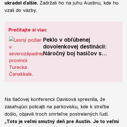
ukradol ďalšie.
Zadržali ho na juhu Austinu, kde ho
vzali do väzby.
Prečítajte si viac
Peklo v obľúbenej
dovolenkovej destinácii:
Náročný boj hasičov s
požiarom, evakuovali už
stovky ľudí!
Na tlačovej konferencii Davisová spresnila, že
zasahujúci policajti na parkovisku, kde k streľbe
došlo, objavili troch smrteľne postrelených ľudí.
„
Toto je veľmi smutný deň pre Austin. Je to veľmi