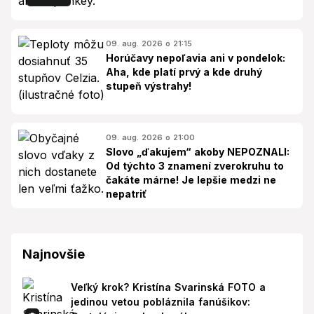
09. aug. 2026 o 21:15
Horúčavy nepoľavia ani v pondelok:
Aha, kde platí prvý a kde druhý
stupeň výstrahy!
09. aug. 2026 o 21:00
Slovo „ďakujem“ akoby NEPOZNALI:
Od týchto 3 znamení zverokruhu to
čakáte márne! Je lepšie medzi ne
nepatriť
Najnovšie
Veľký krok? Kristína Svarinská FOTO a
jedinou vetou pobláznila fanúšikov: