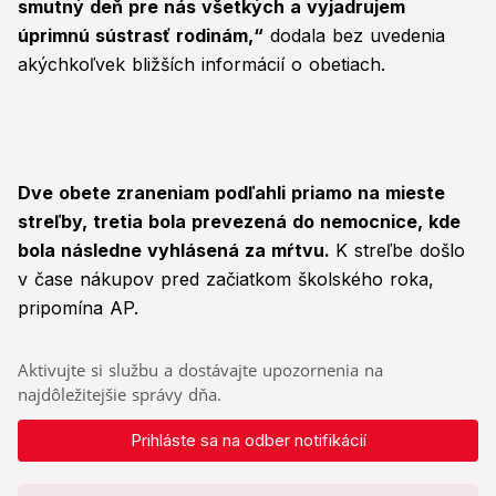
smutný deň pre nás všetkých a vyjadrujem
úprimnú sústrasť rodinám,“
dodala bez uvedenia
akýchkoľvek bližších informácií o obetiach.
Dve obete zraneniam podľahli priamo na mieste
streľby, tretia bola prevezená do nemocnice, kde
bola následne vyhlásená za mŕtvu.
K streľbe došlo
v čase nákupov pred začiatkom školského roka,
pripomína AP.
Aktivujte si službu a dostávajte upozornenia na
najdôležitejšie správy dňa.
Prihláste sa na odber notifikácií