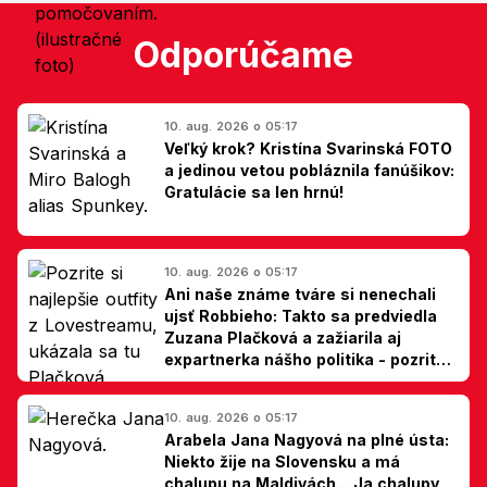
Odporúčame
10. aug. 2026 o 05:17
Veľký krok? Kristína Svarinská FOTO
a jedinou vetou pobláznila fanúšikov:
Gratulácie sa len hrnú!
10. aug. 2026 o 05:17
Ani naše známe tváre si nenechali
ujsť Robbieho: Takto sa predviedla
Zuzana Plačková a zažiarila aj
expartnerka nášho politika - pozrite
si TOP outfity z Lovestreamu
10. aug. 2026 o 05:17
Arabela Jana Nagyová na plné ústa:
Niekto žije na Slovensku a má
chalupu na Maldivách... Ja chalupy