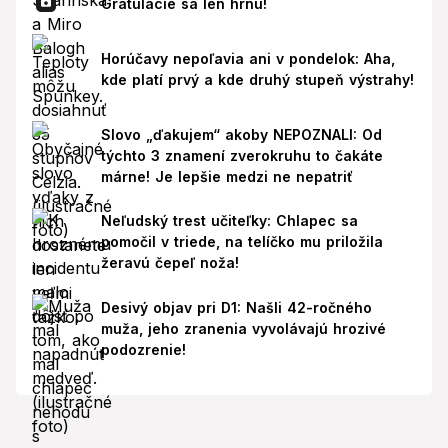
Gratulácie sa len hrnú!
Horúčavy nepoľavia ani v pondelok: Aha,
kde platí prvý a kde druhý stupeň výstrahy!
Slovo „ďakujem“ akoby NEPOZNALI: Od
týchto 3 znamení zverokruhu to čakáte
márne! Je lepšie medzi ne nepatriť
Neľudský trest učiteľky: Chlapec sa
pomočil v triede, na telíčko mu priložila
žeravú čepeľ noža!
Desivý objav pri D1: Našli 42-ročného
muža, jeho zranenia vyvolávajú hrozivé
podozrenie!