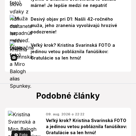
márne! Je lepšie medzi ne nepatriť
Desivý objav pri D1: Našli 42-ročného
muža, jeho zranenia vyvolávajú hrozivé
podozrenie!
Veľký krok? Kristína Svarinská FOTO a
jedinou vetou pobláznila fanúšikov:
Gratulácie sa len hrnú!
Podobné články
09. aug. 2026 o 22:22
Veľký krok? Kristína Svarinská FOTO
a jedinou vetou pobláznila fanúšikov:
Gratulácie sa len hrnú!
Foto