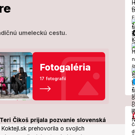
re
o špičkovým
aj nečakané
dičnú umeleckú cestu.
dia útočia už
Fotogaléria
ťa vidia na
17 fotografií
netradičnú umeleckú cestu.
eri Čikoš prijala pozvanie slovenská
 Koktejl.sk prehovorila o svojich