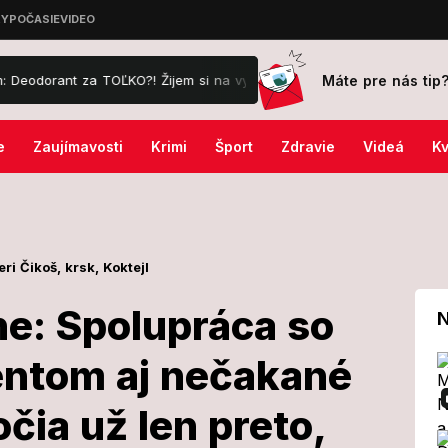
Máte pre nás tip
 za TOĽKO?! Žijem si na vysokej nohe
Dočkáme sa KONEČNE dažďa
e
Zaujímavosti
Krimi
Šport
Zdravie
Videá
Kv
eri Čikoš,
krsk,
Koktejl
e: Spolupráca so
N
ntom aj nečakané
tvorene:
čia už len preto,