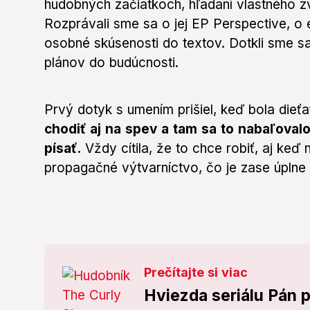
hudobných začiatkoch, hľadaní vlastného zvu
Rozprávali sme sa o jej EP Perspective, o
osobné skúsenosti do textov. Dotkli sme s
plánov do budúcnosti.
Prvý dotyk s umením prišiel, keď bola dieť
chodiť aj na spev a tam sa to nabaľovalo 
písať.
Vždy cítila, že to chce robiť, aj keď
propagačné výtvarníctvo, čo je zase úplne 
Prečítajte si viac
Hviezda seriálu Pán 