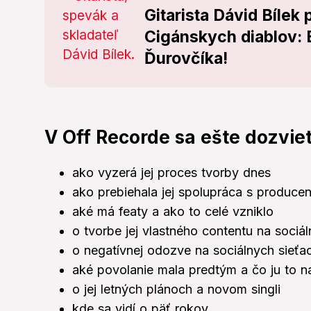
Gitarista Dávid Bílek
Cigánskych diablov: B
Ďurovčíka!
V Off Recorde sa ešte dozviet
ako vyzerá jej proces tvorby dnes
ako prebiehala jej spolupráca s produ
aké má featy a ako to celé vzniklo
o tvorbe jej vlastného contentu na sociá
o negatívnej odozve na sociálnych sieťac
aké povolanie mala predtým a čo ju to n
o jej letných plánoch a novom singli
kde sa vidí o päť rokov