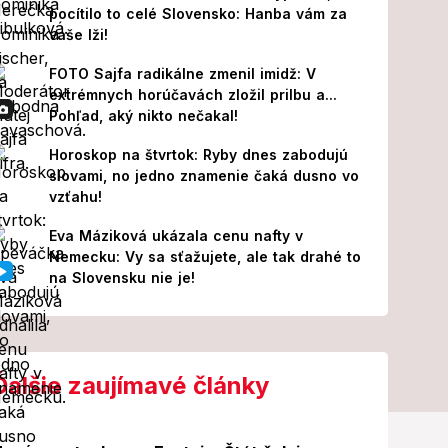
pocítilo to celé Slovensko: Hanba vám za
vaše lži!
FOTO Sajfa radikálne zmenil imidž: V
extrémnych horúčavách zložil prilbu a...
Pohľad, aký nikto nečakal!
Horoskop na štvrtok: Ryby dnes zabodujú
slovami, no jedno znamenie čaká dusno vo
vzťahu!
Eva Máziková ukázala cenu nafty v
Nemecku: Vy sa sťažujete, ale tak drahé to
na Slovensku nie je!
Ďalšie zaujímavé články