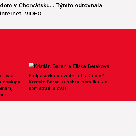
dom v Chorvátsku... Týmto odrovnala
internet! VIDEO
é ústa:
Podpásovka v úvode Let's Dance?
á chalupu
Kristián Baran si nebral servítku: Ja
nemám,
som stratil slová!
kom