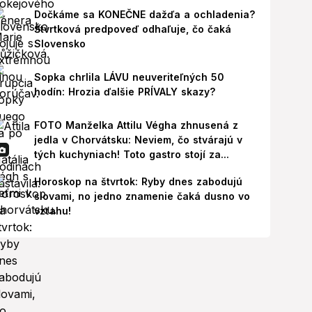
Dočkáme sa KONEČNE dažďa a ochladenia?
Štvrtková predpoveď odhaľuje, čo čaká
Slovensko
Sopka chrlila LÁVU neuveriteľných 50
hodín: Hrozia ďalšie PRÍVALY skazy?
FOTO Manželka Attilu Végha zhnusená z
jedla v Chorvátsku: Neviem, čo stvárajú v
tých kuchyniach! Toto gastro stojí za...
Horoskop na štvrtok: Ryby dnes zabodujú
slovami, no jedno znamenie čaká dusno vo
vzťahu!