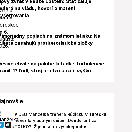
ový zvrat v kauze Epstein: Štát žaluje
ederálnu vládu, hovorí o marení
yšetrovania
Foto
imoriadny poplach na známom letisku: Na
ieste zasahujú protiteroristické zložky
esivé chvíle na palube lietadla: Turbulencie
ranili 17 ľudí, stroj prudko stratil výšku
ajnovšie
VIDEO Manželka trénera Růžičku v Turecku
neverila vlastným očiam: Deodorant za
TOĽKO?! Žijem si na vysokej nohe