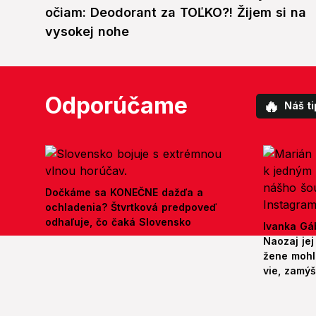
očiam: Deodorant za TOĽKO?! Žijem si na
vysokej nohe
Odporúčame
🔥
Náš ti
Dočkáme sa KONEČNE dažďa a
ochladenia? Štvrtková predpoveď
odhaľuje, čo čaká Slovensko
Ivanka Gáb
Naozaj jej
žene mohl
vie, zamý