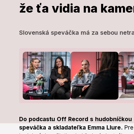
že ťa vidia na kame
Spolupráca s
producentom 
Slovenská speváčka má za sebou netra
povolanie! Ľu
len preto, že 
kamere
Slovenská speváčka má za sebou 
Do podcastu Off Record s hudobníčkou T
speváčka a skladateľka Emma Llure.
Pre