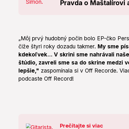
Pravda o Maštalírovi 
„Môj prvý hudobný počin bolo EP-čko Persp
čiže štyri roky dozadu takmer.
My sme písa
kdekoľvek... V skrini sme nahrávali na
štúdio, zavreli sme sa do skrine medzi 
lepšie,"
zaspomínala si v Off Recorde. Viac
podcaste Off Record!
Prečítajte si viac