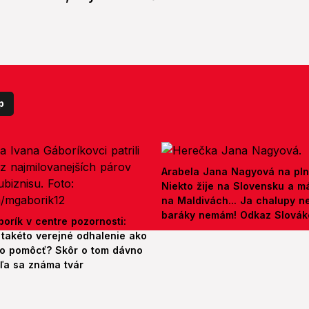
p
Arabela Jana Nagyová na pln
Niekto žije na Slovensku a m
na Maldivách... Ja chalupy 
baráky nemám! Odkaz Slová
orík v centre pozornosti:
 takéto verejné odhalenie ako
o pomôcť? Skôr o tom dávno
šľa sa známa tvár