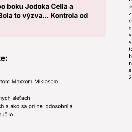
 po boku Jodoka Cella a
ola to výzva... Kontrola od
e:
centom Maxxom Miklosom
lnych sieťach
h a ako sa pri nej odosobnila
aučilo