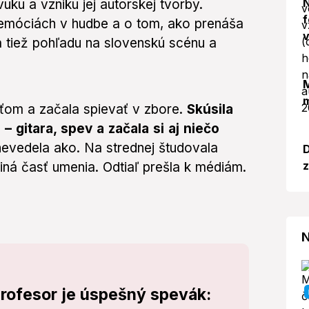
N
ku a vzniku jej autorskej tvorby.
f
 emóciách v hudbe a o tom, ako prenáša
v
a tiež pohľadu na slovenskú scénu a
M
m
aťom a začala spievať v zbore.
Skúsila
– gitara, spev a začala si aj niečo
 nevedela ako. Na strednej študovala
D
z
iná časť umenia. Odtiaľ prešla k médiám.
N
profesor je úspešný spevák: