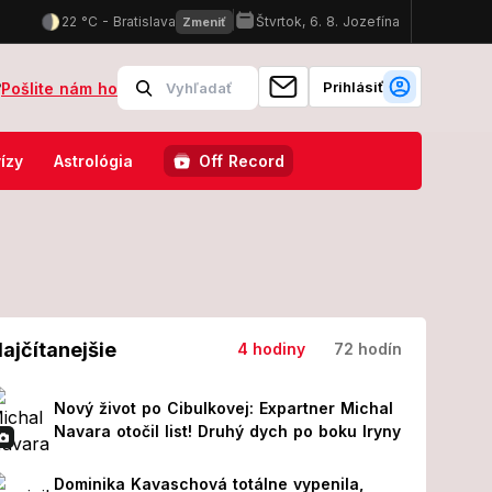
Prihlásiť
?
Pošlite nám ho
 a ochladenia? Štvrtková predpoveď odhaľuje, čo čaká Slovensko
ízy
Astrológia
Off Record
ajčítanejšie
4 hodiny
72 hodín
Nový život po Cibulkovej: Expartner Michal
Navara otočil list! Druhý dych po boku Iryny
Dominika Kavaschová totálne vypenila,