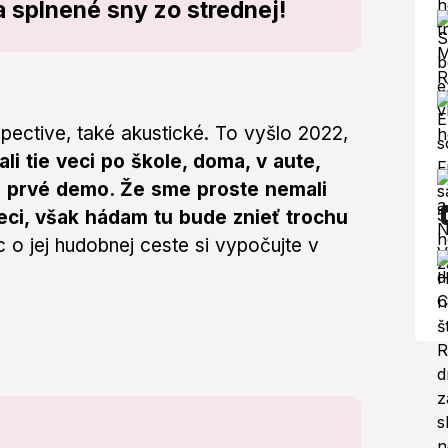
a splnené sny zo strednej!
ective, také akustické. To vyšlo 2022,
li tie veci po škole, doma, v aute,
še prvé demo. Že sme proste nemali
veci, však hádam tu bude znieť trochu
 o jej hudobnej ceste si vypočujte v