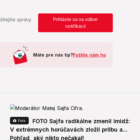
žitejšie správy
Prihláste sa na odber
notifikácií
Máte pre nás tip?
Pošlite nám ho
FOTO Sajfa radikálne zmenil imidž:
Foto
V extrémnych horúčavách zložil prilbu a...
Pohľad, aký nikto nečakal!