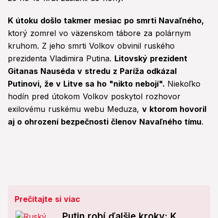
K útoku došlo takmer mesiac po smrti Navaľného,
ktorý zomrel vo väzenskom tábore za polárnym
kruhom. Z jeho smrti Volkov obvinil ruského
prezidenta Vladimira Putina.
Litovský prezident
Gitanas Nauséda v stredu z Paríža odkázal
Putinovi, že v Litve sa ho "nikto nebojí".
Niekoľko
hodín pred útokom Volkov poskytol rozhovor
exilovému ruskému webu Meduza,
v ktorom hovoril
aj o ohrození bezpečnosti členov Navaľného tímu
.
Prečítajte si viac
Putin robí ďalšie kroky: K