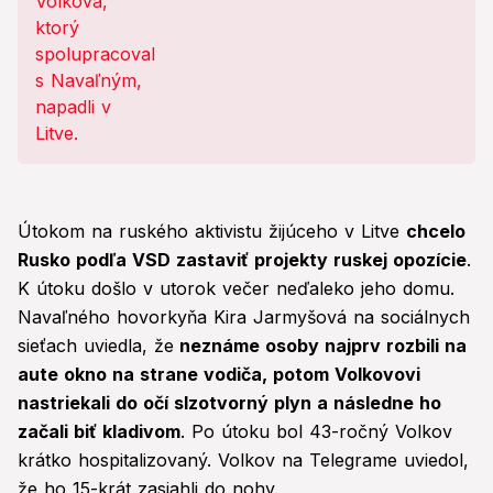
Útokom na ruského aktivistu žijúceho v Litve
chcelo
Rusko podľa VSD zastaviť projekty ruskej opozície
.
K útoku došlo v utorok večer neďaleko jeho domu.
Navaľného hovorkyňa Kira Jarmyšová na sociálnych
sieťach uviedla, že
neznáme osoby najprv rozbili na
aute okno na strane vodiča, potom Volkovovi
nastriekali do očí slzotvorný plyn a následne ho
začali biť kladivom
. Po útoku bol 43-ročný Volkov
krátko hospitalizovaný. Volkov na Telegrame uviedol,
že ho 15-krát zasiahli do nohy.