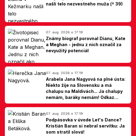
našli telo nezvestného muža († 39)
07. aug. 2026 o 17:19
Známy biograf porovnal Dianu, Kate
a Meghan - jednu z nich označil za
nevyužitý potenciál
07. aug. 2026 o 17:19
Arabela Jana Nagyová na plné ústa:
Niekto žije na Slovensku a má
chalupu na Maldivách... Ja chalupy
nemám, baráky nemám! Odkaz
Slovákom
07. aug. 2026 o 17:19
Podpásovka v úvode Let's Dance?
Kristián Baran si nebral servítku: Ja
som stratil slová!