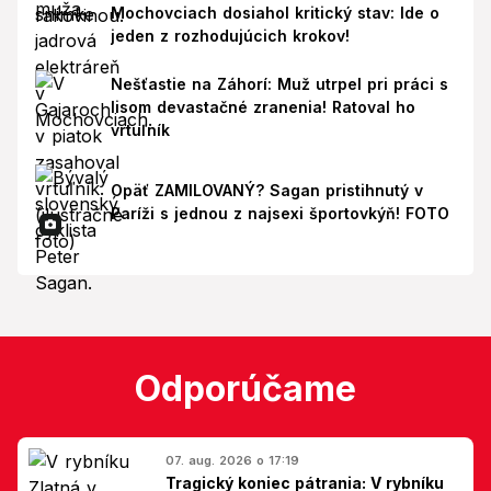
Mochovciach dosiahol kritický stav: Ide o
jeden z rozhodujúcich krokov!
Nešťastie na Záhorí: Muž utrpel pri práci s
lisom devastačné zranenia! Ratoval ho
vrtuľník
Opäť ZAMILOVANÝ? Sagan pristihnutý v
Paríži s jednou z najsexi športovkýň! FOTO
Odporúčame
07. aug. 2026 o 17:19
Tragický koniec pátrania: V rybníku