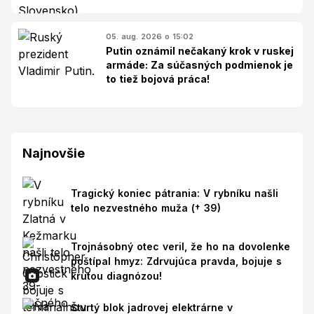
05. aug. 2026 o 15:02
Putin oznámil nečakaný krok v ruskej
armáde: Za súčasných podmienok je
to tiež bojová práca!
Najnovšie
Tragický koniec pátrania: V rybníku našli
telo nezvestného muža († 39)
Trojnásobný otec veril, že ho na dovolenke
poštípal hmyz: Zdrvujúca pravda, bojuje s
krutou diagnózou!
Štvrtý blok jadrovej elektrárne v