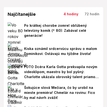
Najčítanejšie
4 hodiny
72 hodín
Po krátkej chorobe zomrel obľúbený
televízny komik († 80): Zabával celé
generácie!
Kiska oznámil srdcervúcu správu o malom
Dominikovi: Ostávajú mu týždne života!
FOTO Dcéra Karla Gotta prekvapila novým
videoklipom, maestro by bol pyšný:
Charlotte ukázala obrovský talent priamo v
Paríži!
Šokujúce slová Mečiara, čo by urobil na
mieste premiéra! Chmelár na rovinu: Fico
by mal návrh zvážiť