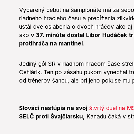
Vydarený debut na šampionáte má za sebou
riadneho hracieho času a predĺženia zlikvid
ustál dve oslabenia o dvoch hráčov ako aj
ako
v 37. minúte dostal Libor Hudáček t
protihráča na mantinel.
Jediný gól SR v riadnom hracom čase strelil
Cehlárik. Ten po zásahu pukom vynechal treti
od trénerov šancu, ale pri jeho pokuse mu p
Slováci nastúpia na svoj
štvrtý duel na M
SELČ proti Švajčiarsku,
Kanadu čaká v st