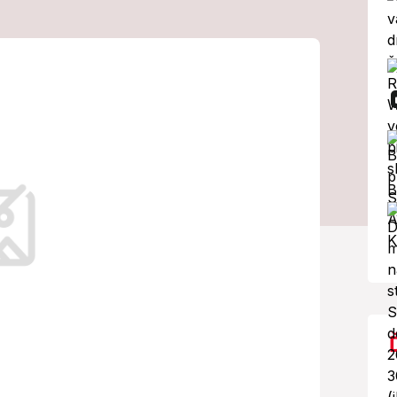
orizovanú
dli až nájazdy
vojom treťom zápase v B-skupine MS
atných nájazdoch. Zápas v Rige
ack Quinn.