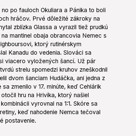
, no po fauloch Okuliara a Pánika to boli
och hráčov. Prvé dôležité zákroky na
hytal zblízka Glassa a vyrazil tiež prudkú
nuť na mantinel obaja obrancovia Nemec s
ghboursovi, ktorý rutinérskym
al Kanadu do vedenia. Slováci sa
 si viacero vyložených šancí. Už pár
 tvrdú strelu spomedzi kruhov zneškodnil
lil dvom šanciam Hudáčka, ani jedna z
e sa zmenilo v 17. minúte, keď Cehlárik
otočil hru na Hrivíka, ktorý našiel
 kombinácii vyrovnal na 1:1. Skóre sa
 tretiny, keď nahodenie Nemca tečoval
ré postavenie.