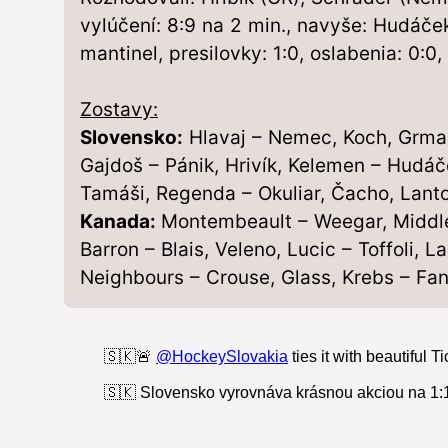
vylúčení: 8:9 na 2 min., navyše: Hudáče
mantinel, presilovky: 1:0, oslabenia: 0:0
Zostavy:
Slovensko:
Hlavaj – Nemec, Koch, Grman
Gajdoš – Pánik, Hrivík, Kelemen – Hudáč
Tamáši, Regenda – Okuliar, Čacho, Lanto
Kanada:
Montembeault – Weegar, Middle
Barron – Blais, Veleno, Lucic – Toffoli,
Neighbours – Crouse, Glass, Krebs – Fant