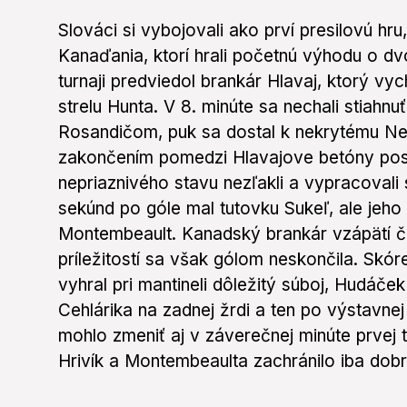
Slováci si vybojovali ako prví presilovú hru
Kanaďania, ktorí hrali početnú výhodu o dv
turnaji predviedol brankár Hlavaj, ktorý vyc
strelu Hunta. V 8. minúte sa nechali stiah
Rosandičom, puk sa dostal k nekrytému Nei
zakončením pomedzi Hlavajove betóny posl
nepriaznivého stavu nezľakli a vypracovali
sekúnd po góle mal tutovku Sukeľ, ale jeho
Montembeault. Kanadský brankár vzápätí če
príležitostí sa však gólom neskončila. Skór
vyhral pri mantineli dôležitý súboj, Hudáček 
Cehlárika na zadnej žrdi a ten po výstavnej
mohlo zmeniť aj v záverečnej minúte prvej
Hrivík a Montembeaulta zachránilo iba dob