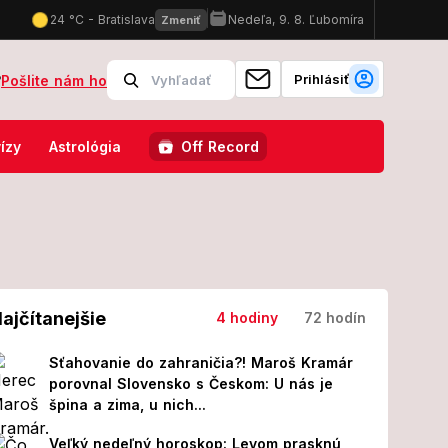
Prihlásiť
?
Pošlite nám ho
rovná vás, do čoho narazil priamo pri vstupe na Lovestream!
Šo
ízy
Astrológia
Off Record
ajčítanejšie
4 hodiny
72 hodín
Sťahovanie do zahraničia?! Maroš Kramár
porovnal Slovensko s Českom: U nás je
špina a zima, u nich...
Veľký nedeľný horoskop: Levom prasknú