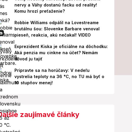
nervy a Váhy dostanú facku od reality!
Komu hrozí preťaženie?
Robbie Williams odpálil na Lovestreame
brutálnu šou: Slovenke Barbare venoval
pieseň, reakcia, akú nečakal! VIDEO
Exprezident Kiska je oficiálne na dôchodku:
Aká penzia mu cinkne na účet? Nemám
dôvod ju tajiť
Pripravte sa na horúčavy: V nedeľu
vystrelia teploty na 36 °C, no TU má byť o
10 stupňov menej!
Ďalšie zaujímavé články