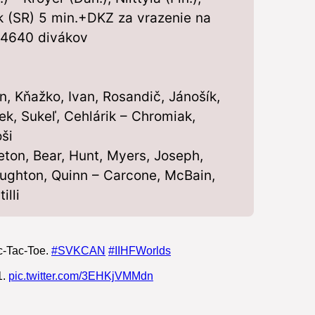
k (SR) 5 min.+DKZ za vrazenie na
, 4640 divákov
, Kňažko, Ivan, Rosandič, Jánošík,
ek, Sukeľ, Cehlárik – Chromiak,
ši
ton, Bear, Hunt, Myers, Joseph,
 Laughton, Quinn – Carcone, McBain,
illi