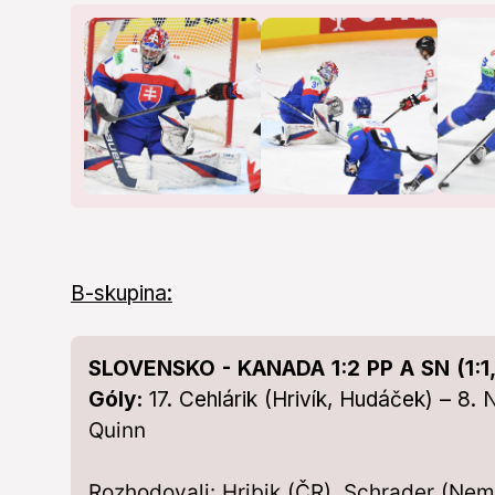
B-skupina:
SLOVENSKO - KANADA 1:2 PP A SN (1:1, 0
Góly:
17. Cehlárik (Hrivík, Hudáček) – 8.
Quinn
Rozhodovali: Hribik (ČR), Schrader (Nem.) 