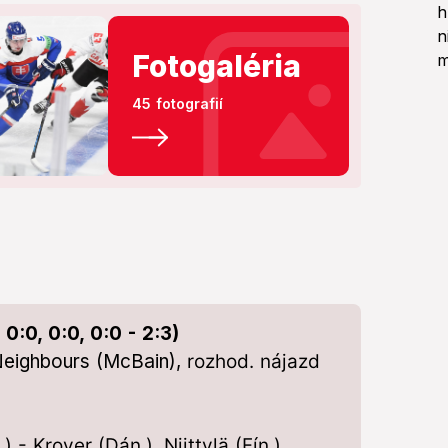
Fotogaléria
45 fotografií
:0, 0:0, 0:0 - 2:3)
 Neighbours (McBain),
rozhod. nájazd
- Kroyer (Dán.), Niittylä (Fín.),