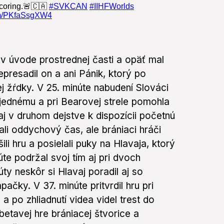
 v úvode prostrednej časti a opäť mal
epresadil on a ani Pánik, ktorý po
j žŕdky. V 25. minúte nabudení Slováci
i jednému a pri Bearovej strele pomohla
aj v druhom dejstve k dispozícii početnú
li oddychový čas, ale brániaci hráči
ili hru a posielali puky na Hlavaja, ktorý
e podržal svoj tím aj pri dvoch
y neskôr si Hlavaj poradil aj so
ačky. V 37. minúte pritvrdil hru pri
 po zhliadnutí videa videl trest do
tavej hre brániacej štvorice a