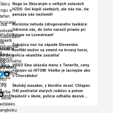
Noga so Skúcaným o veľkých oslavách
HZDS: Oni kúpili všetkých, ale nás nie...tie
peniaze nás nezlomili!
Kuriózna nehoda zdrogovaného taxikára:
Odrovná vás, do čoho narazil priamo pri
vstupe na Lovestream!
Šokujúca noc na západe Slovenska:
Konflikt mužov sa zmenil na krvavý horor,
polícia okamžite zasiahla!
VIDEO Ema ukázala menu z Tenerife, ceny
nápojov sú HITOM: Všetko je lacnejšie ako
v Chorvátsku!
Školský masaker, z ktorého mrazí: Chlapec
(14) postrieľal starých rodičov a potom
zaútočil v škole, polícia odhalila desivé
pozadie!