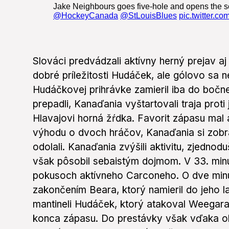
Slováci predvádzali aktívny herný prejav aj
dobré príležitosti Hudáček, ale gólovo sa n
Hudáčkovej prihrávke zamieril iba do bočne
prepadli, Kanaďania vyštartovali traja prot
Hlavajovi horná žŕdka. Favorit zápasu mal 
výhodu o dvoch hráčov, Kanaďania si zobra
odolali. Kanaďania zvýšili aktivitu, zjednoduš
však pôsobil sebaistým dojmom. V 33. minút
pokusoch aktívneho Carconeho. O dve minút
zakončením Beara, ktorý namieril do jeho lap
mantineli Hudáček, ktorý atakoval Weegara a
konca zápasu. Do prestávky však vďaka obe