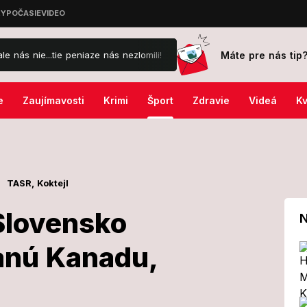
Máte pre nás tip
peniaze nás nezlomili!
Kuriózna nehoda zdrogovaného taxikára: Od
e
Zaujímavosti
Krimi
Šport
Zdravie
Videá
Kv
TASR,
Koktejl
Slovensko
N
vanú Kanadu,
2023: Slovensko