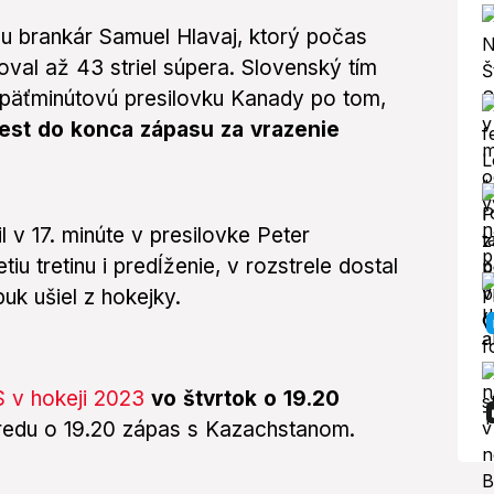
 brankár Samuel Hlavaj, ktorý počas
oval až 43 striel súpera. Slovenský tím
 päťminútovú presilovku Kanady po tom,
rest do konca zápasu za vrazenie
 v 17. minúte v presilovke Peter
u tretinu i predĺženie, v rozstrele dostal
uk ušiel z hokejky.
S v hokeji 2023
vo štvrtok o 19.20
redu o 19.20 zápas s Kazachstanom.