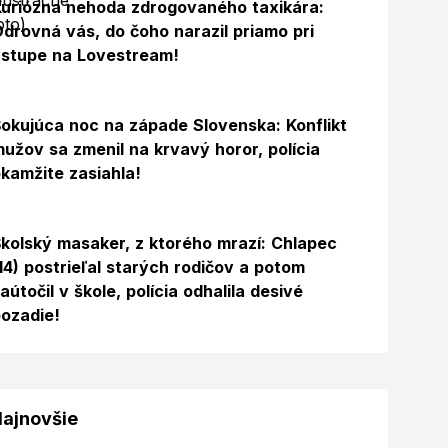
uriózna nehoda zdrogovaného taxikára:
drovná vás, do čoho narazil priamo pri
stupe na Lovestream!
okujúca noc na západe Slovenska: Konflikt
užov sa zmenil na krvavý horor, polícia
kamžite zasiahla!
Foto
kolský masaker, z ktorého mrazí: Chlapec
14) postrieľal starých rodičov a potom
aútočil v škole, polícia odhalila desivé
ozadie!
ajnovšie