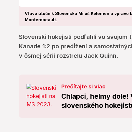
Vľavo útočník Slovenska Miloš Kelemen a vpravo
Montembeault.
Slovenskí hokejisti podľahli vo svojom
Kanade 1:2 po predĺžení a samostatnýc
v ôsmej sérii rozstrelu Jack Quinn.
Prečítajte si viac
Chlapci, helmy dole
slovenského hokejis