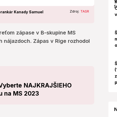
K
O
Zdroj:
TASR
 brankár Kanady Samuel
v
 treťom zápase v B-skupine MS
Š
m
h nájazdoch. Zápas v Rige rozhodol
o
Š
(
z
p
! Vyberte NAJKRAJŠIEHO
tu na MS 2023
N