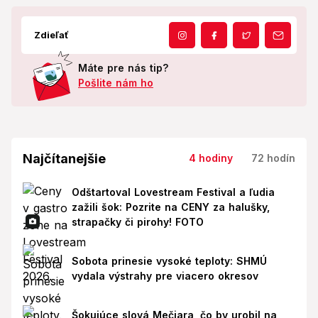
Zdieľať
Máte pre nás tip?
Pošlite nám ho
Najčítanejšie
4 hodiny
72 hodín
Odštartoval Lovestream Festival a ľudia
zažili šok: Pozrite na CENY za halušky,
strapačky či pirohy! FOTO
Sobota prinesie vysoké teploty: SHMÚ
vydala výstrahy pre viacero okresov
Šokujúce slová Mečiara, čo by urobil na