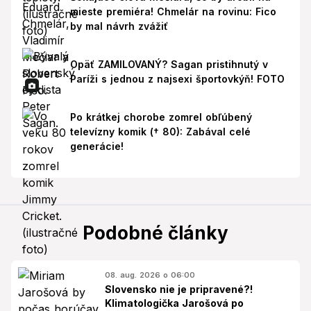
mieste premiéra! Chmelár na rovinu: Fico
by mal návrh zvážiť
Opäť ZAMILOVANÝ? Sagan pristihnutý v
Paríži s jednou z najsexi športovkýň! FOTO
Po krátkej chorobe zomrel obľúbený
televízny komik († 80): Zabával celé
generácie!
Podobné články
08. aug. 2026 o 06:00
Slovensko nie je pripravené?!
Klimatologička Jarošová po