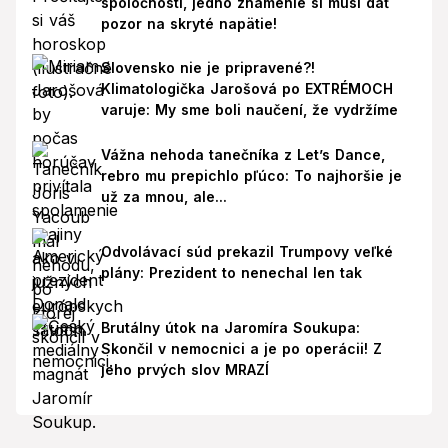
spoločnosti, jedno znamenie si musí dať
pozor na skryté napätie!
Slovensko nie je pripravené?!
Klimatologička Jarošová po EXTRÉMOCH
varuje: My sme boli naučení, že vydržíme
Vážna nehoda tanečníka z Let’s Dance,
rebro mu prepichlo pľúco: To najhoršie je
už za mnou, ale...
Odvolávací súd prekazil Trumpovy veľké
plány: Prezident to nenechal len tak
Brutálny útok na Jaromíra Soukupa:
Skončil v nemocnici a je po operácii! Z
jeho prvých slov MRAZÍ