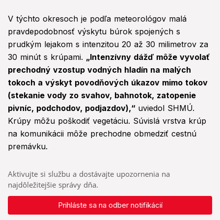
V týchto okresoch je podľa meteorológov malá
pravdepodobnosť výskytu búrok spojených s
prudkým lejakom s intenzitou 20 až 30 milimetrov za
30 minút s krúpami.
„Intenzívny dážď môže vyvolať
prechodný vzostup vodných hladín na malých
tokoch a výskyt povodňových úkazov mimo tokov
(stekanie vody zo svahov, bahnotok, zatopenie
pivníc, podchodov, podjazdov),“
uviedol SHMÚ.
Krúpy môžu poškodiť vegetáciu. Súvislá vrstva krúp
na komunikácii môže prechodne obmedziť cestnú
premávku.
Aktivujte si službu a dostávajte upozornenia na
najdôležitejšie správy dňa.
Prihláste sa na odber notifikácií