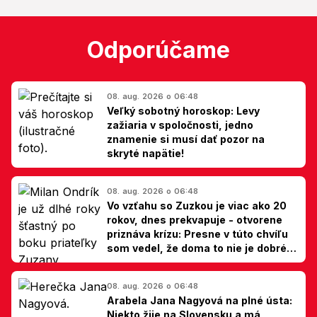
Odporúčame
08. aug. 2026 o 06:48
Veľký sobotný horoskop: Levy
zažiaria v spoločnosti, jedno
znamenie si musí dať pozor na
skryté napätie!
08. aug. 2026 o 06:48
Vo vzťahu so Zuzkou je viac ako 20
rokov, dnes prekvapuje - otvorene
priznáva krízu: Presne v túto chvíľu
som vedel, že doma to nie je dobré,
hovorí Milan Ondrík
08. aug. 2026 o 06:48
Arabela Jana Nagyová na plné ústa:
Niekto žije na Slovensku a má