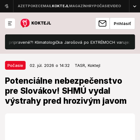
Prihlásiť
ripravené?! Klimatologička Jarošová po EXTRÉMOCH varuje: My sme bol
02. júl. 2026 o 14:32
Počasie
Počasie
02. júl. 2026 o 14:32
TASR,
Koktejl
Potenciálne nebezpečenstvo pre
Potenciálne nebezpečenstvo
Slovákov! SHMÚ vydal výstrahy
pre Slovákov! SHMÚ vydal
pred hrozivým javom
výstrahy pred hrozivým javom
Platia viaceré výstrahy.