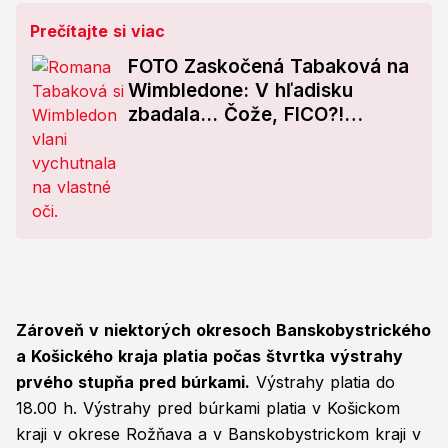
Prečítajte si viac
FOTO Zaskočená Tabaková na
Wimbledone: V hľadisku
zbadala... Čože, FICO?!
Slováci nebudú veriť vlastným
očiam
Zároveň v niektorých okresoch Banskobystrického
a Košického kraja platia počas štvrtka výstrahy
prvého stupňa pred búrkami.
Výstrahy platia do
18.00 h. Výstrahy pred búrkami platia v Košickom
kraji v okrese Rožňava a v Banskobystrickom kraji v