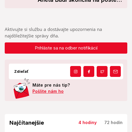
riaditeľky Správy rezortných
zariadení
Aktivujte si službu a dostávajte upozornenia na
najdôležitejšie správy dňa.
Prihláste sa na odber notifikácií
Zdieľať
Máte pre nás tip?
Pošlite nám ho
Najčítanejšie
4 hodiny
72 hodín