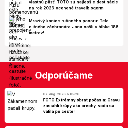
vlastnú päsť! TOTO sú najlepšie destinácie
na rok 2026 ocenené travelblogermi
Mrazivý koniec rutinného ponoru: Telo
elitného záchranára Jana našli v hĺbke 186
metrov!
Odporúčame
07. aug. 2026 o 05:26
FOTO Extrémny obrat počasia: Oravu
zasiahli krúpy ako orechy, voda sa
valila po ceste!