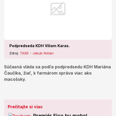
Podpredseda KDH Viliam Karas.
Zdroj:
TASR - Jakub Kotian
Súčasná vláda sa podľa podpredsedu KDH Mariána
Čaučíka, žiaľ, k farmárom správa viac ako
macošsky.
Prečítajte si viac
Premiér Fico by mohol