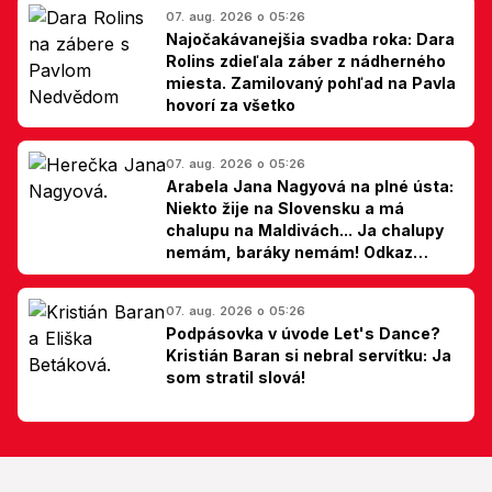
07. aug. 2026 o 05:26
Najočakávanejšia svadba roka: Dara
Rolins zdieľala záber z nádherného
miesta. Zamilovaný pohľad na Pavla
hovorí za všetko
07. aug. 2026 o 05:26
Arabela Jana Nagyová na plné ústa:
Niekto žije na Slovensku a má
chalupu na Maldivách... Ja chalupy
nemám, baráky nemám! Odkaz
Slovákom
07. aug. 2026 o 05:26
Podpásovka v úvode Let's Dance?
Kristián Baran si nebral servítku: Ja
som stratil slová!