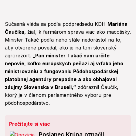
Súčasná vláda sa podľa podpredsedu KDH
Mariána
Čaučíka,
žiaľ, k farmárom správa viac ako macošsky.
Minister Takáč podľa neho stále nedorástol na to,
aby otvorene povedal, ako je na tom slovenský
agrorezort.
„Pán minister Takáč nám určite
nepovie, koľko európskych peňazí aj vďaka jeho
ministrovaniu a fungovaniu Pôdohospodárskej
platobnej agentúry prepadne a ako obhajoval
záujmy Slovenska v Bruseli,“
zdôraznil Čaučík,
ktorý je v členom parlamentného výboru pre
pôdohospodárstvo.
Prečítajte si viac
Poslanec Krúpa označil