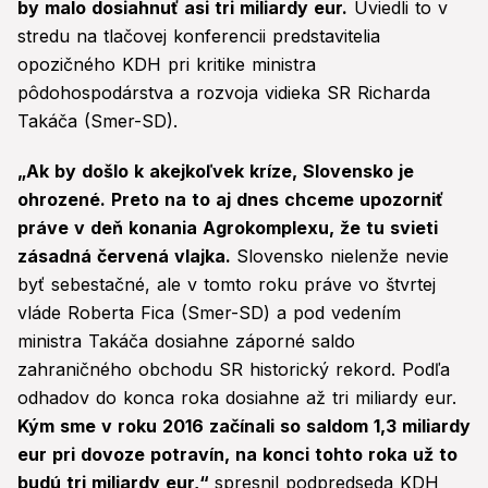
by malo dosiahnuť asi tri miliardy eur.
Uviedli to v
stredu na tlačovej konferencii predstavitelia
opozičného KDH pri kritike ministra
pôdohospodárstva a rozvoja vidieka SR Richarda
Takáča (Smer-SD).
„Ak by došlo k akejkoľvek kríze, Slovensko je
ohrozené. Preto na to aj dnes chceme upozorniť
práve v deň konania Agrokomplexu, že tu svieti
zásadná červená vlajka.
Slovensko nielenže nevie
byť sebestačné, ale v tomto roku práve vo štvrtej
vláde Roberta Fica (Smer-SD) a pod vedením
ministra Takáča dosiahne záporné saldo
zahraničného obchodu SR historický rekord. Podľa
odhadov do konca roka dosiahne až tri miliardy eur.
Kým sme v roku 2016 začínali so saldom 1,3 miliardy
eur pri dovoze potravín, na konci tohto roka už to
budú tri miliardy eur,“
spresnil podpredseda KDH