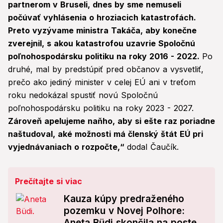
partnerom v Bruseli, dnes by sme nemuseli
počúvať vyhlásenia o hroziacich katastrofách.
Preto vyzývame ministra Takáča, aby konečne
zverejnil, s akou katastrofou uzavrie Spoločnú
poľnohospodársku politiku na roky 2016 - 2022.
Po
druhé, mal by predstúpiť pred občanov a vysvetliť,
prečo ako jediný minister v celej EÚ ani v treťom
roku nedokázal spustiť novú Spoločnú
poľnohospodársku politiku na roky 2023 - 2027.
Zároveň apelujeme naňho, aby si ešte raz poriadne
naštudoval, aké možnosti má členský štát EÚ pri
vyjednávaniach o rozpočte,“
dodal Čaučík.
Prečítajte si viac
Kauza kúpy predraženého
pozemku v Novej Polhore:
Aneta Büdi skončila na poste