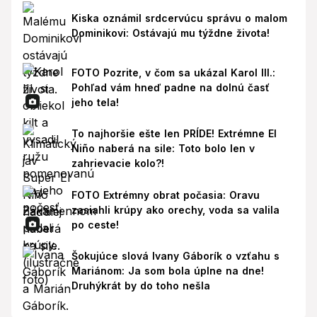
Kiska oznámil srdcervúcu správu o malom
Dominikovi: Ostávajú mu týždne života!
FOTO Pozrite, v čom sa ukázal Karol III.:
Pohľad vám hneď padne na dolnú časť
jeho tela!
To najhoršie ešte len PRÍDE! Extrémne El
Niño naberá na sile: Toto bolo len v
zahrievacie kolo?!
FOTO Extrémny obrat počasia: Oravu
zasiahli krúpy ako orechy, voda sa valila
po ceste!
Šokujúce slová Ivany Gáborík o vzťahu s
Mariánom: Ja som bola úplne na dne!
Druhýkrát by do toho nešla