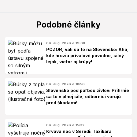
Podobné články
06. aug. 2026 o 19:08
POZOR, valí sa to na Slovensko: Aha,
kde hrozia prívalové povodne, silný
lejak, vietor aj krúpy!
06. aug. 2026 o 18:56
Slovensko pod paľbou živlov: Prihrnie
sa to v plnej sile, odborníci varujú
pred škodami!
06. aug. 2026 o 15:32
Krvavá noc v Seredi: Taxikára