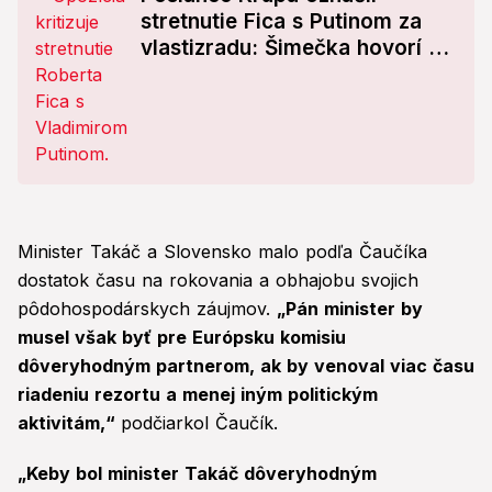
stretnutie Fica s Putinom za
vlastizradu: Šimečka hovorí o
vydaní Slovenska ruským
záujmom
Minister Takáč a Slovensko malo podľa Čaučíka
dostatok času na rokovania a obhajobu svojich
pôdohospodárskych záujmov.
„Pán minister by
musel však byť pre Európsku komisiu
dôveryhodným partnerom, ak by venoval viac času
riadeniu rezortu a menej iným politickým
aktivitám,“
podčiarkol Čaučík.
„Keby bol minister Takáč dôveryhodným