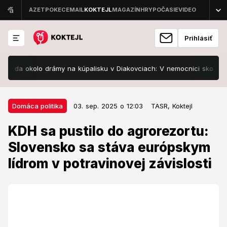
Prihlásiť
okolo drámy na kúpalisku v Diakovciach: V nemocnici skončilo 8 ľudí
03. sep. 2025 o 12:03
Domáca politika
Domáca politika
03. sep. 2025 o 12:03
TASR,
Koktejl
KDH sa pustilo do agrorezortu:
KDH sa pustilo do agrorezortu:
Slovensko sa stáva európskym
Slovensko sa stáva európskym
lídrom v potravinovej závislosti
lídrom v potravinovej závislosti
Súčasná vláda sa podľa podpredsedu KDH Mariána
Čaučíka, žiaľ, k farmárom správa viac ako macošsky.