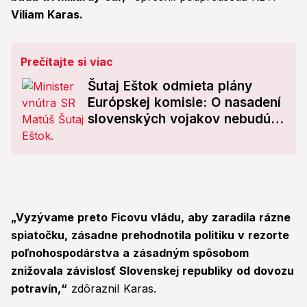
Viliam Karas.
Prečítajte si viac
Šutaj Eštok odmieta plány
Európskej komisie: O nasadení
slovenských vojakov nebudú
rozhodovať byrokrati z Bruselu
„Vyzývame preto Ficovu vládu, aby zaradila rázne
spiatočku, zásadne prehodnotila politiku v rezorte
poľnohospodárstva a zásadným spôsobom
znižovala závislosť Slovenskej republiky od dovozu
potravín,“
zdôraznil Karas.