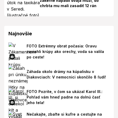
zákerne napadli dvaja muži, do
chrbta mu mali zasadiť 12 rán
Najnovšie
FOTO Extrémny obrat počasia: Oravu
zasiahli krúpy ako orechy, voda sa valila
po ceste!
Záhada okolo drámy na kúpalisku v
Diakovciach: V nemocnici skončilo 8 ľudí!
FOTO Pozrite, v čom sa ukázal Karol III.:
Pohľad vám hneď padne na dolnú časť
jeho tela!
Nečakajte, zbaľte si kufre a cestujte na