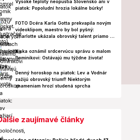
Vysoké teploty neopustia Slovensko ani v
piatok: Popoludní hrozia lokálne búrky!
FOTO Dcéra Karla Gotta prekvapila novým
videoklipom, maestro by bol pyšný:
Charlotte ukázala obrovský talent priamo v
Paríži!
Kiska oznámil srdcervúcu správu o malom
Dominikovi: Ostávajú mu týždne života!
Denný horoskop na piatok: Lev a Vodnár
zažijú obrovský triumf! Niektorým
znameniam hrozí studená sprcha
Ďalšie zaujímavé články