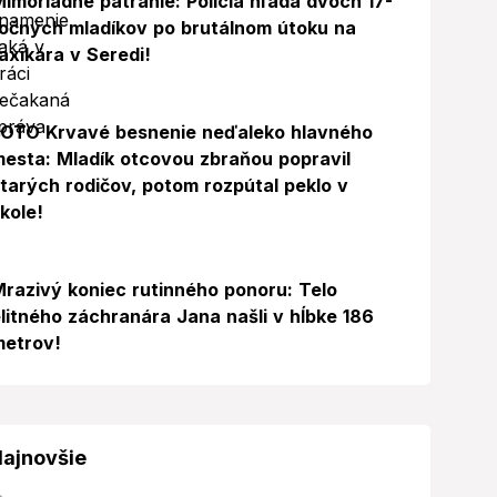
imoriadne pátranie: Polícia hľadá dvoch 17-
očných mladíkov po brutálnom útoku na
axikára v Seredi!
Foto
FOTO Krvavé besnenie neďaleko hlavného
esta: Mladík otcovou zbraňou popravil
tarých rodičov, potom rozpútal peklo v
kole!
razivý koniec rutinného ponoru: Telo
litného záchranára Jana našli v hĺbke 186
metrov!
ajnovšie