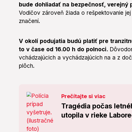
bude dohliadať na bezpečnosť, verejný p
Vodičov zároveň žiada o rešpektovanie je
značení.
V okolí podujatia budú platiť pre tranzi
to v čase od 16.00 h do polnoci.
Dôvodom
vchádzajúcich a vychádzajúcich na a z do
plôch.
Prečítajte si viac
Tragédia počas letnéh
utopila v rieke Labore