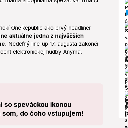
valu známa a populárna speváčka
Tina
či
rickí OneRepublic ako prvý headliner
ne aktuálne jedna z najväčších
ne.
Nedeľný line-up 17. augusta zakončí
cent elektronickej hudby Anyma.
ní so speváckou ikonou
 som, do čoho vstupujem!