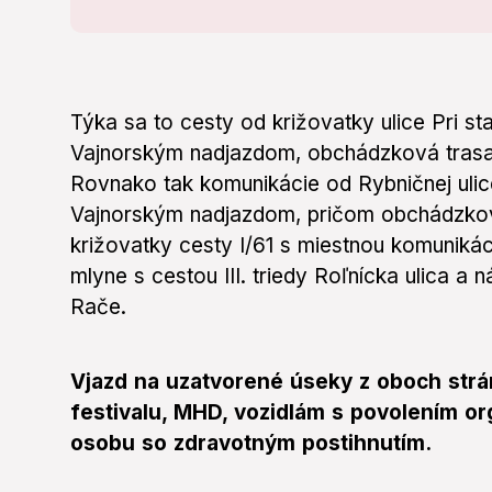
Týka sa to cesty od križovatky ulice Pri st
Vajnorským nadjazdom, obchádzková trasa p
Rovnako tak komunikácie od Rybničnej ulic
Vajnorským nadjazdom, pričom obchádzkov
križovatky cesty I/61 s miestnou komunikác
mlyne s cestou III. triedy Roľnícka ulica a
Rače.
Vjazd na uzatvorené úseky z oboch str
festivalu, MHD, vozidlám s povolením or
osobu so zdravotným postihnutím.