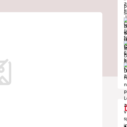
tival
ozor, platia
medzenia