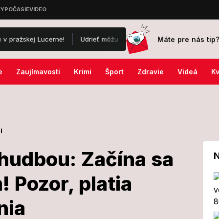
Máte pre nás tip
cerne!
Udrieť môžu prudké lejaky, silný vietor aj krúpy: SHMÚ va
e
Zaujímavosti
Krimi
Šport
Zdravie
Videá
Kv
l
 hudbou: Začína sa
N
! Pozor, platia
de žiť hudbou:
nia