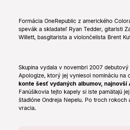
Formácia OneRepublic z amerického Colorad
spevák a skladateľ Ryan Tedder, gitaristi 
Willett, basgitarista a violončelista Brent K
Skupina vydala v novembri 2007 debutový 
Apologize, ktorý jej vyniesol nomináciu n
konte šesť vydaných albumov, najnovší Art
Fanúšikovia tejto kapely si iste pamätajú j
štadióne Ondreja Nepelu. Po troch rokoch 
vracia.