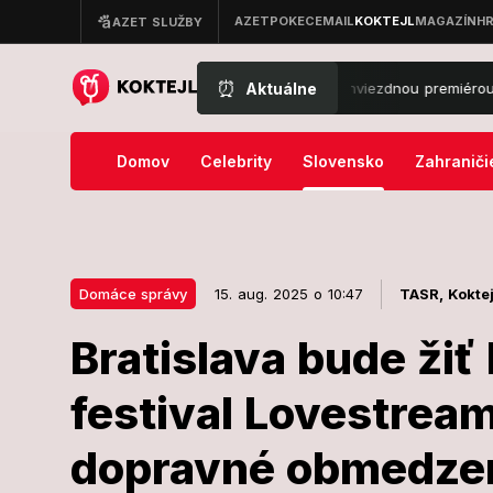
⏰
Aktuálne
amov odštartovala svoju kinojazdu hviezdnou premiérou v pražskej Lu
Domov
Celebrity
Slovensko
Zahraniči
Domáce správy
15. aug. 2025 o 10:47
TASR,
Koktej
Bratislava bude žiť
15. aug. 2025 o 10:47
Domáce správy
festival Lovestream
Bratislava bu
dopravné obmedze