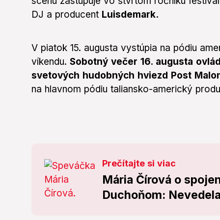
scénu zastupuje vo štvrtom ročníku festi
DJ a producent
Luisdemark.
V piatok 15. augusta vystúpia na pódiu ame
víkendu.
Sobotný večer 16. augusta ovlád
svetových hudobných hviezd Post Malo
na hlavnom pódiu taliansko-americký produ
Prečítajte si viac
Mária Čírová o spoje
Duchoňom: Nevedela