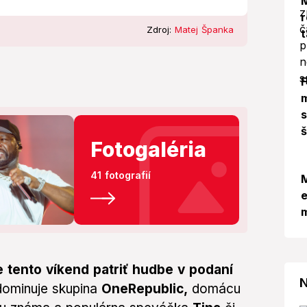
M
r
Zdroj:
Matej Španka
t
m
s
š
Fotogaléria
41 fotografií
M
e
e tento víkend patriť hudbe v podaní
N
ominuje skupina
OneRepublic,
domácu