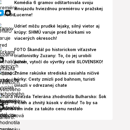
Komédia 6 gramov odštartovala svoju
kinojazdu hviezdnou premiérou v pražskej
Lucerne!
Udrieť môžu prudké lejaky, silný vietor aj
krúpy: SHMÚ varuje pred búrkami vo
viacerých okresoch!
FOTO Škandál po historickom víťazstve
triatlonistky Zuzany: To, čo jej urobili
potom, vytočí do vývrtky celé SLOVENSKO!
Známe rakúske strediská zasiahla ničivé
búrky: Cesty zmizli pod bahnom, turisti
uviazli v odrezanej chate
Hviezda Telerána zhodnotila Bulharsko: Šok
z cien a zhnitý kúsok v drinku! To by sa
vám inde za takúto cenu nestalo