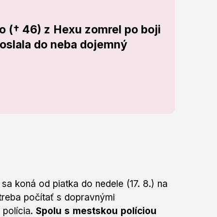
 († 46) z Hexu zomrel po boji
poslala do neba dojemný
 sa koná od piatka do nedele (17. 8.) na
 treba počítať s dopravnými
 polícia.
Spolu s mestskou políciou