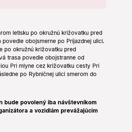
arom letisku po okružnú križovatku pred
ovedie obojsmerne po Príjazdnej ulici.
e po okružnú križovatku pred
á trasa povedie obojstranne od
iou Pri mlyne cez križovatku cesty Pri
 následne po Rybničnej ulici smerom do
án bude povolený iba návštevníkom
ganizátora a vozidlám prevážajúcim