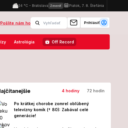
Prihlásiť
?
Pošlite nám ho
ruje pred búrkami vo viacerých okresoch!
FOTO Škandál po historick
ízy
Astrológia
Off Record
ajčítanejšie
4 hodiny
72 hodín
Po krátkej chorobe zomrel obľúbený
televízny komik († 80): Zabával celé
generácie!