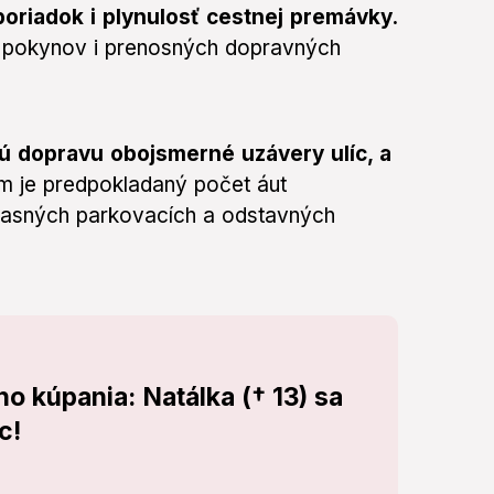
oriadok i plynulosť cestnej premávky.
j pokynov i prenosných dopravných
tnú dopravu obojsmerné uzávery ulíc, a
 je predpokladaný počet áut
časných parkovacích a odstavných
o kúpania: Natálka († 13) sa
c!