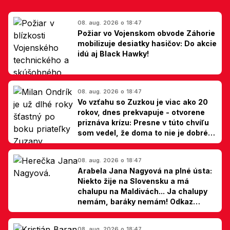
08. aug. 2026 o 18:47
Požiar vo Vojenskom obvode Záhorie
mobilizuje desiatky hasičov: Do akcie
idú aj Black Hawky!
08. aug. 2026 o 18:47
Vo vzťahu so Zuzkou je viac ako 20
rokov, dnes prekvapuje - otvorene
priznáva krízu: Presne v túto chvíľu
som vedel, že doma to nie je dobré,
hovorí Milan Ondrík
08. aug. 2026 o 18:47
Arabela Jana Nagyová na plné ústa:
Niekto žije na Slovensku a má
chalupu na Maldivách... Ja chalupy
nemám, baráky nemám! Odkaz
Slovákom
08. aug. 2026 o 18:47