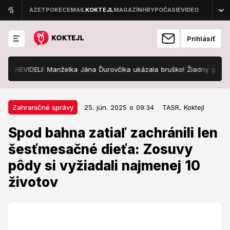
Prihlásiť
IDELI: Manželka Jána Ďurovčíka ukázala bruško! Žiadny gýč, ale...
25. jún. 2025 o 09:34
Zahraničné správy
Zahraničné správy
25. jún. 2025 o 09:34
TASR,
Koktejl
Spod bahna zatiaľ zachránili len
Spod bahna zatiaľ zachránili len
šesťmesačné dieťa: Zosuvy pôdy
šesťmesačné dieťa: Zosuvy
si vyžiadali najmenej 10 životov
pôdy si vyžiadali najmenej 10
Záchranné zložky naďalej pokračujú v evakuácii
životov
oblasti a hľadaní nezvestných.