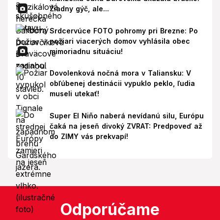
Žiadny gýč, ale...
Srdcervúce FOTO pohromy pri Brezne: Po
požiari viacerých domov vyhlásila obec
mimoriadnu situáciu!
Dovolenková nočná mora v Taliansku: V
obľúbenej destinácii vypuklo peklo, ľudia
museli utekať!
Super El Niño naberá nevídanú silu, Európu
čaká na jeseň divoký ZVRAT: Predpoveď až
do ZIMY vás prekvapí!
Odporúčame