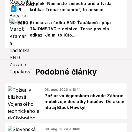
synček! Namiesto smiechu prišla tvrdá
kritika: Treba zasiahnuť, to nesmie
Kramára a šéfku SND Ťapákovú spája
TAJOMSTVO z detstva! Teraz posiela
odkaz: Je mi to ľúto...
Podobné články
08. aug. 2026 o 18:14
Požiar vo Vojenskom obvode Záhorie
mobilizuje desiatky hasičov: Do akcie
idú aj Black Hawky!
08. aug. 2026 o 18:00