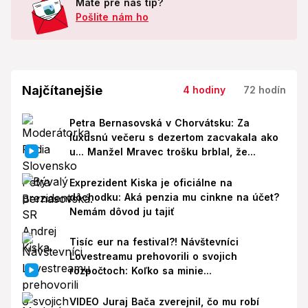
Máte pre nás tip?
Pošlite nám ho
Najčítanejšie
4 hodiny
72 hodín
Petra Bernasovská v Chorvátsku: Za
luxusnú večeru s dezertom zacvakala ako
u... Manžel Mravec trošku brblal, že...
Exprezident Kiska je oficiálne na
dôchodku: Aká penzia mu cinkne na účet?
Nemám dôvod ju tajiť
Tisíc eur na festival?! Návštevníci
Lovestreamu prehovorili o svojich
rozpočtoch: Koľko sa minie...
VIDEO Juraj Bača zverejnil, čo mu robí