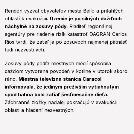
Rendón vyzval obyvateľov mesta Bello a priľahlých
oblastí k evakuácii
. Územie je po silných dažďoch
náchylné na zosuvy pôdy.
Riaditeľ regionálnej
agentúry pre riadenie rizík katastrof DAGRAN Carlos
Rios tvrdí, že zatiaľ je po zosuvoch najmenej pätnásť
ľudí nezvestných.
Zosuvy pôdy podľa miestnych médií spôsobila
dažďom vytvorená povodeň v kotline v utorok skoro
ráno.
Miestna televízna stanica Caracol
informovala, že jediným preživším vytiahnutým
spod bahna bolo zatiaľ šesťmesačné dieťa.
Záchranné zložky naďalej pokračujú v evakuácii
oblasti a hľadaní nezvestných.