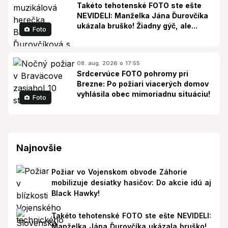
Takéto tehotenské FOTO ste ešte
NEVIDELI: Manželka Jána Ďurovčíka
ukázala bruško! Žiadny gýč, ale...
Foto
08. aug. 2026 o 17:55
Srdcervúce FOTO pohromy pri
Brezne: Po požiari viacerých domov
vyhlásila obec mimoriadnu situáciu!
Foto
Najnovšie
Požiar vo Vojenskom obvode Záhorie
mobilizuje desiatky hasičov: Do akcie idú aj
Black Hawky!
Takéto tehotenské FOTO ste ešte NEVIDELI:
Manželka Jána Ďurovčíka ukázala bruško!