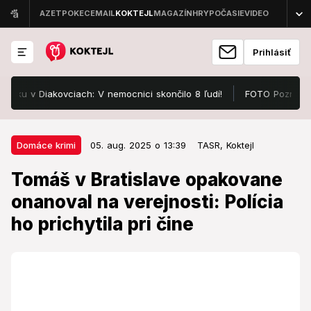
Prihlásiť
 v Diakovciach: V nemocnici skončilo 8 ľudí!
FOTO Pozrite, v čom
05. aug. 2025 o 13:39
Domáce krimi
Domáce krimi
05. aug. 2025 o 13:39
TASR,
Koktejl
Tomáš v Bratislave opakovane
Tomáš v Bratislave opakovane
onanoval na verejnosti: Polícia ho
onanoval na verejnosti: Polícia
prichytila pri čine
ho prichytila pri čine
Bol spracovaný podnet na jeho väzobné stíhanie.