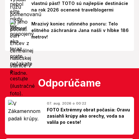
vlastnú päsť! TOTO sú najlepšie destinácie
na rok 2026 ocenené travelblogermi
Mrazivý koniec rutinného ponoru: Telo
elitného záchranára Jana našli v hĺbke 186
metrov!
Odporúčame
07. aug. 2026 o 00:22
FOTO Extrémny obrat počasia: Oravu
zasiahli krúpy ako orechy, voda sa
valila po ceste!