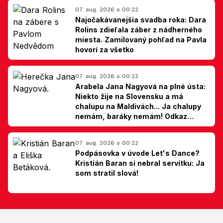
07. aug. 2026 o 00:22
Najočakávanejšia svadba roka: Dara
Rolins zdieľala záber z nádherného
miesta. Zamilovaný pohľad na Pavla
hovorí za všetko
07. aug. 2026 o 00:22
Arabela Jana Nagyová na plné ústa:
Niekto žije na Slovensku a má
chalupu na Maldivách... Ja chalupy
nemám, baráky nemám! Odkaz
Slovákom
07. aug. 2026 o 00:22
Podpásovka v úvode Let's Dance?
Kristián Baran si nebral servítku: Ja
som stratil slová!