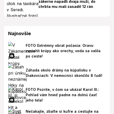
zákerne napadli dvaja muži, do
chrbta mu mali zasadiť 12 rán
Najnovšie
FOTO Extrémny obrat počasia: Oravu
zasiahli krúpy ako orechy, voda sa valila
po ceste!
Záhada okolo drámy na kúpalisku v
Diakovciach: V nemocnici skončilo 8 ľudí!
FOTO Pozrite, v čom sa ukázal Karol III.:
Pohľad vám hneď padne na dolnú časť
jeho tela!
Nečakajte, zbaľte si kufre a cestujte na