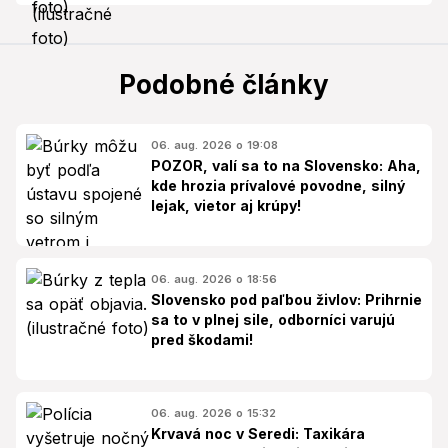
Podobné články
06. aug. 2026 o 19:08
POZOR, valí sa to na Slovensko: Aha,
kde hrozia prívalové povodne, silný
lejak, vietor aj krúpy!
06. aug. 2026 o 18:56
Slovensko pod paľbou živlov: Prihrnie
sa to v plnej sile, odborníci varujú
pred škodami!
06. aug. 2026 o 15:32
Krvavá noc v Seredi: Taxikára