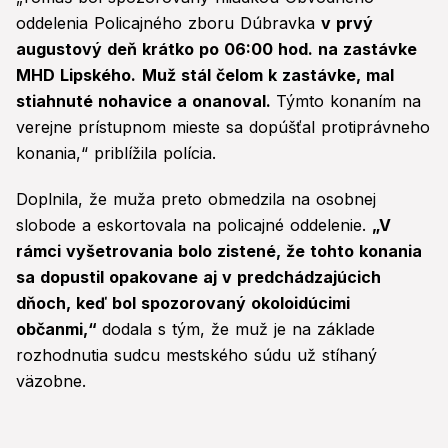
oddelenia Policajného zboru Dúbravka
v prvý
augustový deň krátko po 06:00 hod. na zastávke
MHD Lipského.
Muž stál čelom k zastávke, mal
stiahnuté nohavice a onanoval.
Týmto konaním na
verejne prístupnom mieste sa dopúšťal protiprávneho
konania,“ priblížila polícia.
Doplnila, že muža preto obmedzila na osobnej
slobode a eskortovala na policajné oddelenie.
„V
rámci vyšetrovania bolo zistené, že tohto konania
sa dopustil opakovane aj v predchádzajúcich
dňoch, keď bol spozorovaný okoloidúcimi
občanmi,“
dodala s tým, že muž je na základe
rozhodnutia sudcu mestského súdu už stíhaný
väzobne.