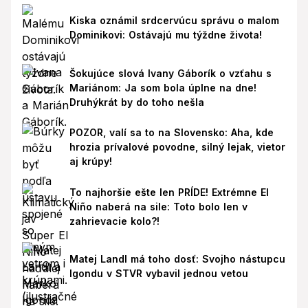
Kiska oznámil srdcervúcu správu o malom
Dominikovi: Ostávajú mu týždne života!
Šokujúce slová Ivany Gáborík o vzťahu s
Mariánom: Ja som bola úplne na dne!
Druhýkrát by do toho nešla
POZOR, valí sa to na Slovensko: Aha, kde
hrozia prívalové povodne, silný lejak, vietor
aj krúpy!
To najhoršie ešte len PRÍDE! Extrémne El
Niño naberá na sile: Toto bolo len v
zahrievacie kolo?!
Matej Landl má toho dosť: Svojho nástupcu
Igondu v STVR vybavil jednou vetou