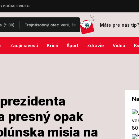
Máte pre nás tip
rojnásobný otec veril, že ho na dovolenke poštípal hmyz: Zdrvujúca p
e
Zaujímavosti
Krimi
Šport
Zdravie
Videá
Kv
 prezidenta
Na
sa presný opak
íhovor
solúnska misia na