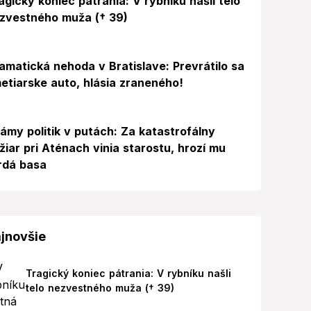
agický koniec pátrania: V rybníku našli telo
zvestného muža († 39)
amatická nehoda v Bratislave: Prevrátilo sa
etiarske auto, hlásia zraneného!
ámy politik v putách: Za katastrofálny
žiar pri Aténach vinia starostu, hrozí mu
rdá basa
jnovšie
Tragický koniec pátrania: V rybníku našli
telo nezvestného muža († 39)