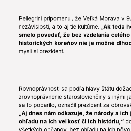
Pellegrini pripomenul, že Veľká Morava v 9. 
nezávislosti, a to aj tie kultúrne. „
Ak teda h
smelo povedať, že bez vzdelania celého 
historických koreňov nie je možné dlhod
myslí si prezident.
Rovnoprávnosti sa podľa hlavy štátu dožado
zrovnoprávnenie staroslovienčiny s inými ja
sa to podarilo, označil prezident za obrov
„Aj dnes nám odkazuje, že národy a ich 
ohľadu na ich veľkosť či ich históriu,“
do
všetkých občanov, bez ohľadu na ich pôvod,