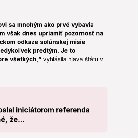
dovi sa mnohým ako prvé vybavia
som však dnes upriamiť pozornosť na
orickom odkaze solúnskej misie
kedykoľvek predtým. Je to
pre všetkých,“
vyhlásila hlava štátu v
oslal iniciátorom referenda
é, že...