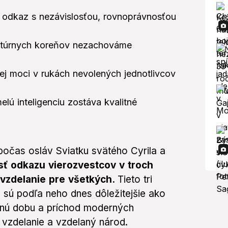
ký odkaz s nezávislosťou, rovnoprávnosťou
ultúrnych koreňov nezachováme
ej moci v rukách nevolených jednotlivcov
lú inteligenciu zostáva kvalitné
počas osláv Sviatku svätého Cyrila a
osť odkazu vierozvestcov v troch
 vzdelanie pre všetkých.
Tieto tri
e sú podľa neho dnes dôležitejšie ako
nú dobu a príchod moderných
é vzdelanie a vzdelaný národ.