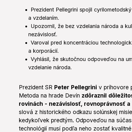
Prezident Pellegrini spojil cyrilometods
a vzdelaním.
Upozornil, že bez vzdelania národa a k
nezávislosť.
Varoval pred koncentráciou technologick
a korporácií.
Vyhlásil, že skutočnou odpoveďou na ume
vzdelanie národa.
Prezident SR
Peter Pellegrini
v príhovore 
Metoda na hrade Devín
zdôraznil dôležit
rovinách - nezávislosť, rovnoprávnosť a
slová z historického odkazu solúnskej misi
kedykoľvek predtým. Odpoveďou na súčas
technológií musí podľa neho zostať kvalitn