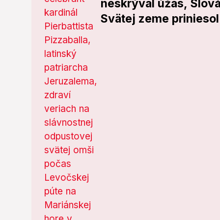
neskrýval úžas, Slov
Svätej zeme prinieso