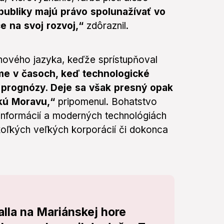
publiky majú právo spolunažívať vo
ce na svoj rozvoj,“
zdôraznil.
nového jazyka, keďže sprístupňoval
me v časoch, keď technologické
e prognózy. Deje sa však presný opak
ľkú Moravu,“
pripomenul. Bohatstvo
informácií a moderných technológiách
ekoľkých veľkých korporácií či dokonca
lla na Mariánskej hore