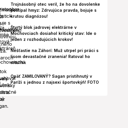
Trojnásobný otec veril, že ho na dovolenke
poštípal hmyz: Zdrvujúca pravda, bojuje s
krutou diagnózou!
Štvrtý blok jadrovej elektrárne v
Mochovciach dosiahol kritický stav: Ide o
jeden z rozhodujúcich krokov!
Nešťastie na Záhorí: Muž utrpel pri práci s
lisom devastačné zranenia! Ratoval ho
vrtuľník
Opäť ZAMILOVANÝ? Sagan pristihnutý v
Paríži s jednou z najsexi športovkýň! FOTO