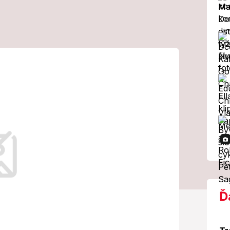
llegriniho: Deje
k toho, čo
únska misia na
u
y štátu dnes dôležitejší než kedykoľvek
Ď