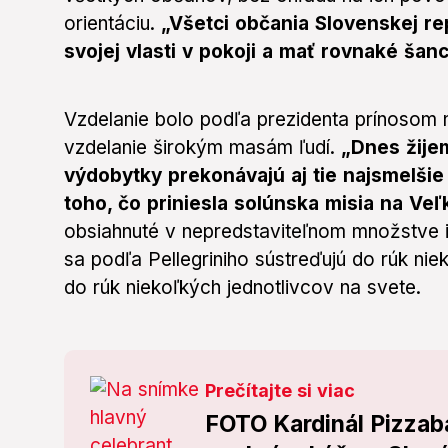
orientáciu.
„Všetci občania Slovenskej re
svojej vlasti v pokoji a mať rovnaké šan
Vzdelanie bolo podľa prezidenta prínosom 
vzdelanie širokým masám ľudí.
„Dnes žije
výdobytky prekonávajú aj tie najsmelši
toho, čo priniesla solúnska misia na Ve
obsiahnuté v nepredstaviteľnom množstve 
sa podľa Pellegriniho sústreďujú do rúk ni
do rúk niekoľkých jednotlivcov na svete.
Prečítajte si viac
FOTO Kardinál Pizzaba