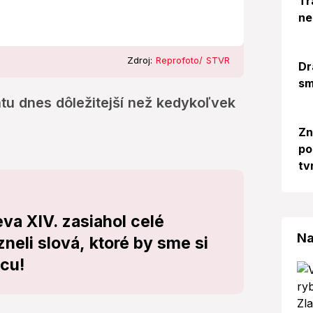
Tr
ne
Zdroj:
Reprofoto/ STVR
Dr
sm
tu dnes dôležitejší než kedykoľvek
Zn
po
tv
va XIV. zasiahol celé
Na
zneli slová, ktoré by sme si
dcu!