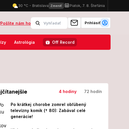
Prihlásiť
?
Pošlite nám ho
ravda, bojuje s krutou diagnózou!
Štvrtý blok jadrovej elektrárne 
ízy
Astrológia
Off Record
jčítanejšie
4 hodiny
72 hodín
Po krátkej chorobe zomrel obľúbený
televízny komik († 80): Zabával celé
generácie!