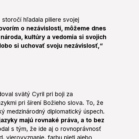
storočí hľadala piliere svojej
ovorím o nezávislosti, môžeme dnes
národa, kultúry a vedomia si svojich
obo si uchovať svoju nezávislosť,“
val svätý Cyril pri boji za
zykmi pri šírení Božieho slova. To, že
ský medzinárodný diplomatický úspech.
jazyky majú rovnaké práva, a to bez
dal s tým, že ide aj o rovnoprávnosť
 vierovyznanie, farbu pleti alebo