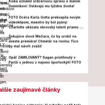
Kiska oznámil srdcervúcu správu o malom
Dominikovi: Ostávajú mu týždne života!
FOTO Dcéra Karla Gotta prekvapila novým
videoklipom, maestro by bol pyšný:
Charlotte ukázala obrovský talent priamo v
Paríži!
Šokujúce slová Mečiara, čo by urobil na
mieste premiéra! Chmelár na rovinu: Fico
by mal návrh zvážiť
Opäť ZAMILOVANÝ? Sagan pristihnutý v
Paríži s jednou z najsexi športovkýň! FOTO
alšie zaujímavé články