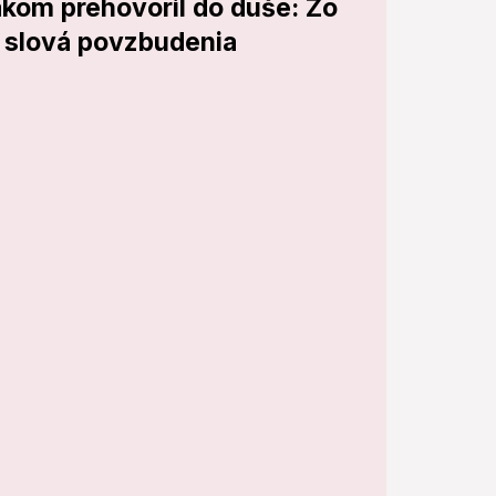
ákom prehovoril do duše: Zo
l slová povzbudenia