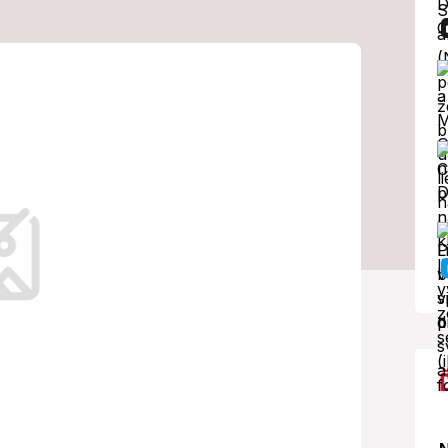
by rakoviny:
halené!