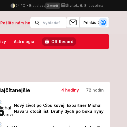
Prihlásiť
?
Pošlite nám ho
 zasahujú protiteroristické zložky
Slovenskí policajti majú v Cho
ízy
Astrológia
Off Record
ajčítanejšie
4 hodiny
72 hodín
Nový život po Cibulkovej: Expartner Michal
Navara otočil list! Druhý dych po boku Iryny