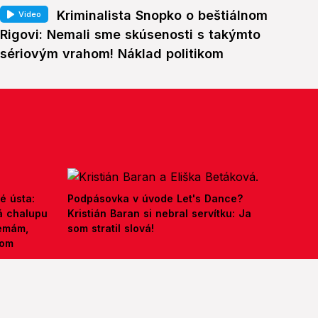
Kriminalista Snopko o beštiálnom
Video
Rigovi: Nemali sme skúsenosti s takýmto
sériovým vrahom! Náklad politikom
é ústa:
Podpásovka v úvode Let's Dance?
á chalupu
Kristián Baran si nebral servítku: Ja
nemám,
som stratil slová!
kom