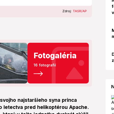
N
f
Zdroj:
TASR/AP
v
M
m
Fotogaléria
D
z
16 fotografií
N
 svojho najstaršieho syna princa
o letectva pred helikoptérou Apache.