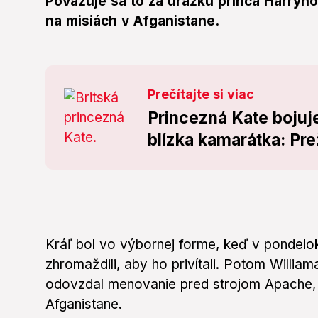
Považuje sa to za urážku princa Harryho,
na misiách v Afganistane.
Prečítajte si viac
Princezná Kate bojuje
blízka kamarátka: Pre
Kráľ bol vo výbornej forme, keď v pondelo
zhromaždili, aby ho privítali. Potom Willia
odovzdal menovanie pred strojom Apache, v
Afganistane.