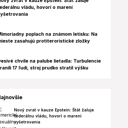
ový zvrat v kauze Epstein: Štát žaluje
ederálnu vládu, hovorí o marení
yšetrovania
Foto
imoriadny poplach na známom letisku: Na
ieste zasahujú protiteroristické zložky
esivé chvíle na palube lietadla: Turbulencie
ranili 17 ľudí, stroj prudko stratil výšku
ajnovšie
Nový zvrat v kauze Epstein: Štát žaluje
federálnu vládu, hovorí o marení
vyšetrovania