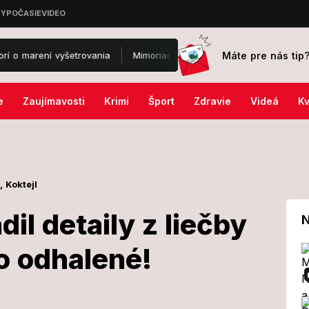
Máte pre nás tip
ení vyšetrovania
Mimoriadny poplach na známom letisku: Na mieste
e
Zaujímavosti
Krimi
Šport
Zdravie
Videá
Kv
,
Koktejl
adil detaily z liečby
N
o odhalené!
 prezradil