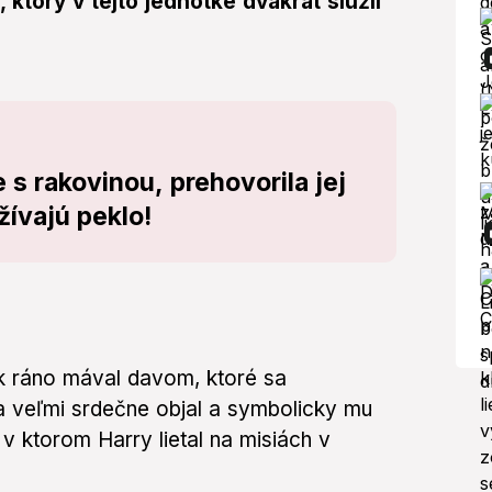
 ktorý v tejto jednotke dvakrát slúžil
 s rakovinou, prehovorila jej
žívajú peklo!
k ráno mával davom, ktoré sa
ma veľmi srdečne objal a symbolicky mu
 ktorom Harry lietal na misiách v