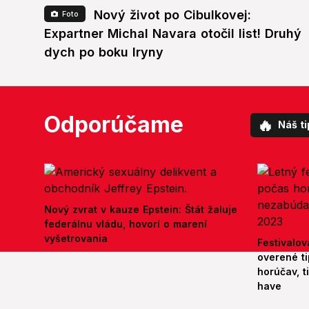
Nový život po Cibulkovej:
Foto
Expartner Michal Navara otočil list! Druhý
dych po boku Iryny
Odporúčame
🔥
Náš ti
Nový zvrat v kauze Epstein: Štát žaluje
federálnu vládu, hovorí o marení
vyšetrovania
Festivalov
overené ti
horúčav, t
have