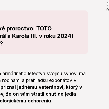
é proroctvo: TOTO
áľa Karola III. v roku 2024!
?
ľa armádneho letectva svojmu synovi mal
 a rodinami a prehliadku exponátov v
priznal jednému veteránovi, ktorý v
, že on sám stratil chuť do jedla
kologickému ochoreniu.