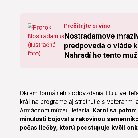
Prečítajte si viac
Nostradamove mraziv
predpovedá o vláde kr
Nahradí ho tento muž
Okrem formálneho odovzdania titulu velite
kráľ na programe aj stretnutie s veteránmi
Armádnom múzeu lietania.
Karol sa potom 
minulosti bojoval s rakovinou semenníkov
počas liečby, ktorú podstupuje kvôli on