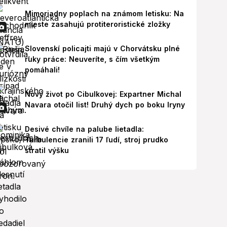
Mimoriadny poplach na známom letisku: Na
mieste zasahujú protiteroristické zložky
Slovenskí policajti majú v Chorvátsku plné
ruky práce: Neuveríte, s čím všetkým
pomáhali!
Nový život po Cibulkovej: Expartner Michal
Navara otočil list! Druhý dych po boku Iryny
Desivé chvíle na palube lietadla:
Turbulencie zranili 17 ľudí, stroj prudko
stratil výšku