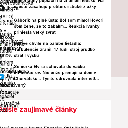
Mimoriadny poplach na známom letisku: Na
mieste zasahujú protiteroristické zložky
Gáborík na plné ústa: Bol som mimo! Hovoril
som žene, že to zabalím... Reakcia Ivanky
priniesla veľký zvrat
Desivé chvíle na palube lietadla:
Turbulencie zranili 17 ľudí, stroj prudko
stratil výšku
Seniorka Elvira schovala do vačku
influencerov: Nielenže prenajíma dom v
Chorvátsku... Týmto odrovnala internet!
VIDEO
Ďalšie zaujímavé články