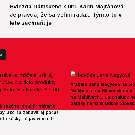
Hviezda Dámskeho klubu Karin Majtánová:
Je pravda, že sa veľmi rada... Týmto to v
lete zachraňuje
p
Arabela Jana Nagyová na pln
Niekto žije na Slovensku a m
na Maldivách... Ja chalupy 
baráky nemám! Odkaz Slová
á sezóna je tu! Prinášame
py, ako sa zabaviť aj počas
ieto kúsky sú jasný must-