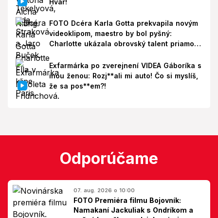
Hvar!
FOTO Dcéra Karla Gotta prekvapila novým
videoklipom, maestro by bol pyšný:
Charlotte ukázala obrovský talent priamo v
Paríži!
Exfarmárka po zverejnení VIDEA Gáboríka s
inou ženou: Rozj**ali mi auto! Čo si myslíš,
že sa pos**em?!
Odporúčame
07. aug. 2026 o 10:00
FOTO Premiéra filmu Bojovník:
Namakaní Jackuliak s Ondríkom a