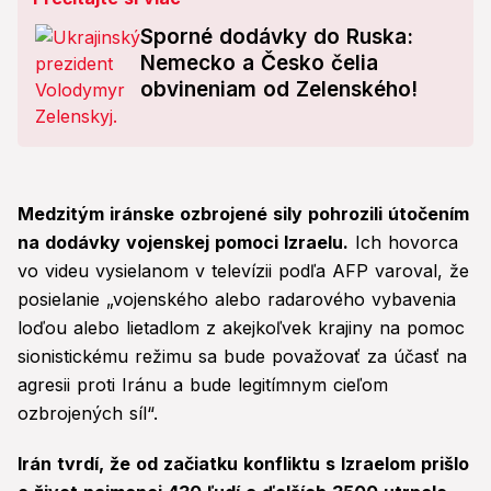
Sporné dodávky do Ruska:
Nemecko a Česko čelia
obvineniam od Zelenského!
Medzitým iránske ozbrojené sily pohrozili útočením
na dodávky vojenskej pomoci Izraelu.
Ich hovorca
vo videu vysielanom v televízii podľa AFP varoval, že
posielanie „vojenského alebo radarového vybavenia
loďou alebo lietadlom z akejkoľvek krajiny na pomoc
sionistickému režimu sa bude považovať za účasť na
agresii proti Iránu a bude legitímnym cieľom
ozbrojených síl“.
Irán tvrdí, že od začiatku konfliktu s Izraelom prišlo