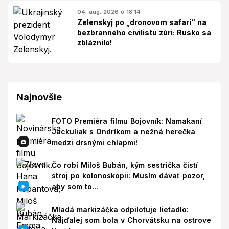
04. aug. 2026 o 18:14
Zelenskyj po „dronovom safari“ na
bezbranného civilistu zúri: Rusko sa
zbláznilo!
Najnovšie
FOTO Premiéra filmu Bojovník: Namakaní
Jackuliak s Ondríkom a nežná herečka
medzi drsnými chlapmi!
Čo robí Miloš Bubán, kým sestrička čistí
stroj po kolonoskopii: Musím dávať pozor,
aby som to...
Mladá markizáčka odpilotuje lietadlo:
Najďalej som bola v Chorvátsku na ostrove