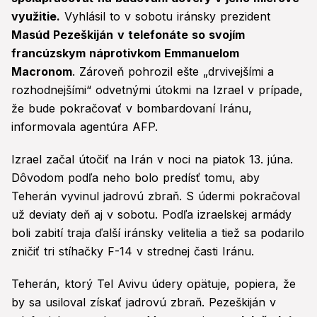
využitie.
Vyhlásil to v sobotu iránsky prezident
Masúd Pezeškiján
v telefonáte so svojím
francúzskym náprotivkom Emmanuelom
Macronom
. Zároveň pohrozil ešte „drvivejšími a
rozhodnejšími“ odvetnými útokmi na Izrael v prípade,
že bude pokračovať v bombardovaní Iránu,
informovala agentúra AFP.
Izrael začal útočiť na Irán v noci na piatok 13. júna.
Dôvodom podľa neho bolo predísť tomu, aby
Teherán vyvinul jadrovú zbraň. S údermi pokračoval
už deviaty deň aj v sobotu. Podľa izraelskej armády
boli zabití traja ďalší iránsky velitelia a tiež sa podarilo
zničiť tri stíhačky F-14 v strednej časti Iránu.
Teherán, ktorý Tel Avivu údery opätuje, popiera, že
by sa usiloval získať jadrovú zbraň. Pezeškiján v