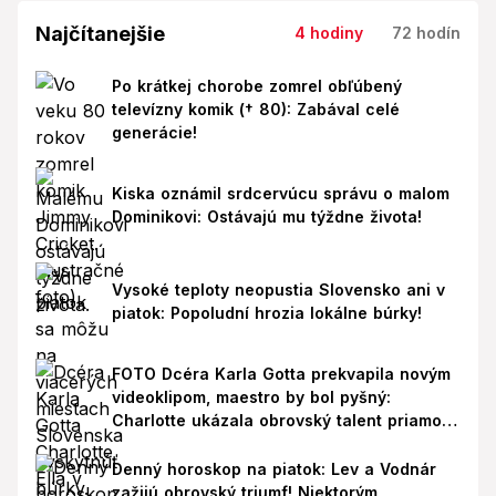
Najčítanejšie
4 hodiny
72 hodín
Po krátkej chorobe zomrel obľúbený
televízny komik († 80): Zabával celé
generácie!
Kiska oznámil srdcervúcu správu o malom
Dominikovi: Ostávajú mu týždne života!
Vysoké teploty neopustia Slovensko ani v
piatok: Popoludní hrozia lokálne búrky!
FOTO Dcéra Karla Gotta prekvapila novým
videoklipom, maestro by bol pyšný:
Charlotte ukázala obrovský talent priamo v
Paríži!
Denný horoskop na piatok: Lev a Vodnár
zažijú obrovský triumf! Niektorým