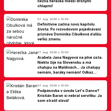
nežná herečka medzi drsnými
chlapmi!
07. aug. 2026 o 10:00
Definitívne začína novú kapitolu
života: Po rozvodovom pojednávaní
priznáva Dominika Cibulková ďalšiu
veľkú zmenu
07. aug. 2026 o 10:00
Arabela Jana Nagyová na plné ústa:
Niekto žije na Slovensku a má
chalupu na Maldivách... Ja chalupy
nemám, baráky nemám! Odkaz
Slovákom
07. aug. 2026 o 10:00
Podpásovka v úvode Let's Dance?
Kristián Baran si nebral servítku: Ja
som stratil slová!