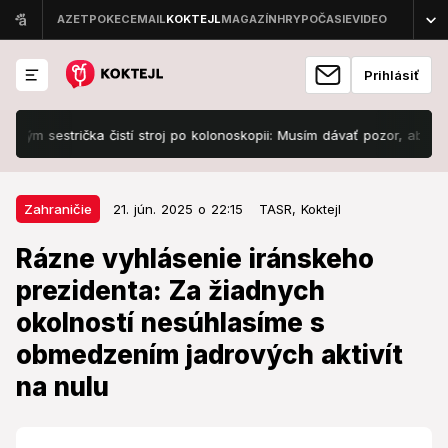
Prihlásiť
strička čistí stroj po kolonoskopii: Musím dávať pozor, aby som to...
21. jún. 2025 o 22:15
Zahraničie
Zahraničie
21. jún. 2025 o 22:15
TASR,
Koktejl
Rázne vyhlásenie iránskeho
Rázne vyhlásenie iránskeho
prezidenta: Za žiadnych okolností
prezidenta: Za žiadnych
nesúhlasíme s obmedzením
okolností nesúhlasíme s
jadrových aktivít na nulu
obmedzením jadrových aktivít
Teherán, ktorý Tel Avivu údery opätuje, popiera, že
na nulu
by sa usiloval získať jadrovú zbraň.