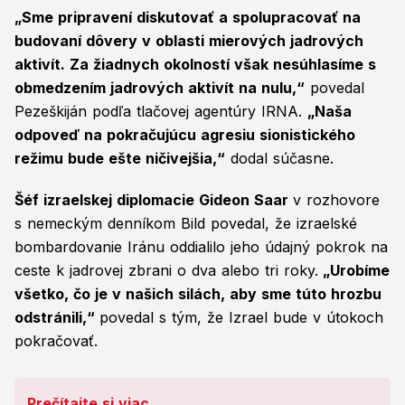
„Sme pripravení diskutovať a spolupracovať na
budovaní dôvery v oblasti mierových jadrových
aktivít. Za žiadnych okolností však nesúhlasíme s
obmedzením jadrových aktivít na nulu,“
povedal
Pezeškiján podľa tlačovej agentúry IRNA.
„Naša
odpoveď na pokračujúcu agresiu sionistického
režimu bude ešte ničivejšia,“
dodal súčasne.
Šéf izraelskej diplomacie Gideon Saar
v rozhovore
s nemeckým denníkom Bild povedal, že izraelské
bombardovanie Iránu oddialilo jeho údajný pokrok na
ceste k jadrovej zbrani o dva alebo tri roky.
„Urobíme
všetko, čo je v našich silách, aby sme túto hrozbu
odstránili,“
povedal s tým, že Izrael bude v útokoch
pokračovať.
Prečítajte si viac