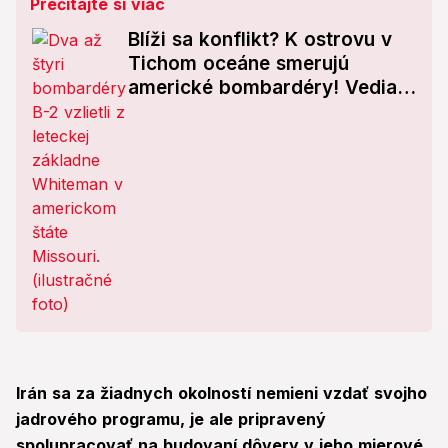
Prečítajte si viac
Blíži sa konflikt? K ostrovu v
Tichom oceáne smerujú
americké bombardéry! Vedia
dopraviť špeciálne bomby
Irán sa za žiadnych okolností nemieni vzdať svojho
jadrového programu, je ale pripravený
spolupracovať na budovaní dôvery v jeho mierové