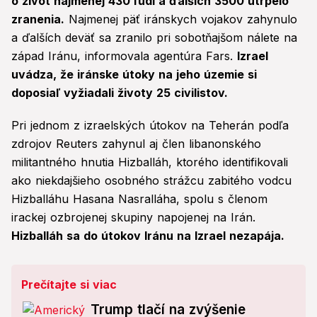
o život najmenej 430 ľudí a ďalších 3500 utrpelo
zranenia.
Najmenej päť iránskych vojakov zahynulo
a ďalších deväť sa zranilo pri sobotňajšom nálete na
západ Iránu, informovala agentúra Fars.
Izrael
uvádza, že iránske útoky na jeho územie si
doposiaľ vyžiadali životy 25 civilistov.
Pri jednom z izraelských útokov na Teherán podľa
zdrojov Reuters zahynul aj člen libanonského
militantného hnutia Hizballáh, ktorého identifikovali
ako niekdajšieho osobného strážcu zabitého vodcu
Hizballáhu Hasana Nasralláha, spolu s členom
irackej ozbrojenej skupiny napojenej na Irán.
Hizballáh sa do útokov Iránu na Izrael nezapája.
Prečítajte si viac
Trump tlačí na zvýšenie