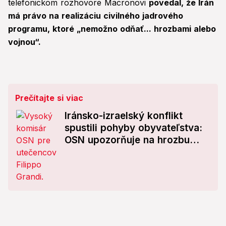
telefonickom rozhovore Macronovi
povedal, že Irán
má právo na realizáciu civilného jadrového
programu, ktoré „nemožno odňať... hrozbami alebo
vojnou“.
Prečítajte si viac
Iránsko-izraelský konflikt
spustili pohyby obyvateľstva:
OSN upozorňuje na hrozbu
novej utečeneckej krízy