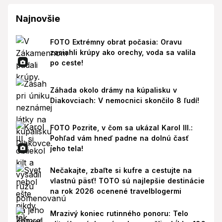
Najnovšie
FOTO Extrémny obrat počasia: Oravu
zasiahli krúpy ako orechy, voda sa valila
po ceste!
Záhada okolo drámy na kúpalisku v
Diakovciach: V nemocnici skončilo 8 ľudí!
FOTO Pozrite, v čom sa ukázal Karol III.:
Pohľad vám hneď padne na dolnú časť
jeho tela!
Nečakajte, zbaľte si kufre a cestujte na
vlastnú päsť! TOTO sú najlepšie destinácie
na rok 2026 ocenené travelblogermi
Mrazivý koniec rutinného ponoru: Telo