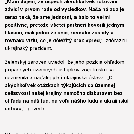
„Mám dojem, že úspech akýchkoľvek rokovaní
závisí v prvom rade od výsledkov. Naša nálada je
teraz taká, že sme jednotní, a bolo to veľmi
pozitívne, pretože všetci partneri hovorili jedným
hlasom, mali jedno želanie, rovnaké zásady a
rovnakú víziu, čo je dôležitý krok vpred,“
zdôraznil
ukrajinský prezident.
Zelenskyj zároveň uviedol, že jeho pozícia ohľadom
prípadných územných ústupkov voči Rusku sa
nezmenila a naďalej platí ukrajinská ústava.
„O
akýchkoľvek otázkach týkajúcich sa územnej
celistvosti našej krajiny nemožno diskutovať bez
ohľadu na náš ľud, na vôľu nášho ľudu a ukrajinskú
ústavu,“
povedal.