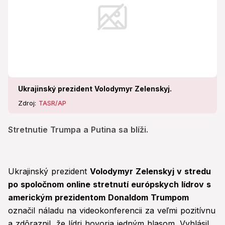
Ukrajinský prezident Volodymyr Zelenskyj.
Zdroj:
TASR/AP
Stretnutie Trumpa a Putina sa blíži.
Ukrajinský prezident
Volodymyr Zelenskyj v stredu
po spoločnom online stretnutí európskych lídrov s
americkým prezidentom Donaldom Trumpom
označil náladu na videokonferencii za veľmi pozitívnu
a zdôraznil, že lídri hovoria jedným hlasom. Vyhlásil