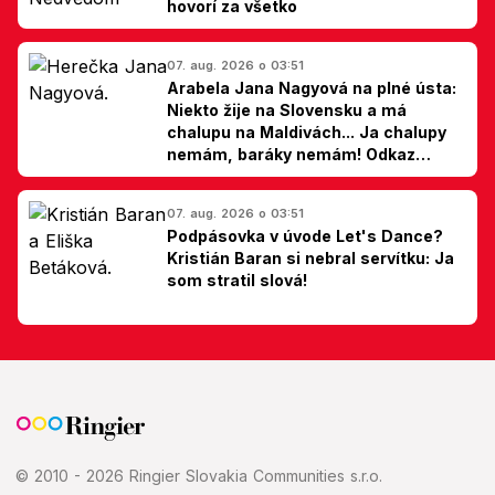
hovorí za všetko
07. aug. 2026 o 03:51
Arabela Jana Nagyová na plné ústa:
Niekto žije na Slovensku a má
chalupu na Maldivách... Ja chalupy
nemám, baráky nemám! Odkaz
Slovákom
07. aug. 2026 o 03:51
Podpásovka v úvode Let's Dance?
Kristián Baran si nebral servítku: Ja
som stratil slová!
© 2010 - 2026 Ringier Slovakia Communities s.r.o.