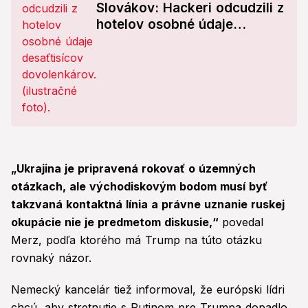
Slovákov: Hackeri odcudzili z
hotelov osobné údaje
desaťtisícov dovolenkárov!
„Ukrajina je pripravená rokovať o územných
otázkach, ale východiskovým bodom musí byť
takzvaná kontaktná línia a právne uznanie ruskej
okupácie nie je predmetom diskusie,“
povedal
Merz, podľa ktorého má Trump na túto otázku
rovnaký názor.
Nemecký kancelár tiež informoval, že európski lídri
chcú, aby stretnutie s Putinom pre Trumpa dopadlo