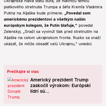
Ukrajinská hlava štátu dúfa, že hlavnou témou
piatkového stretnutia Trumpa a šéfa Kremľa Vladimira
Putina na Aljaške bude prímerie.
„Povedal som
americkému prezidentovi a všetkým našim
európskym kolegom, že Putin blafuje,“
povedal
Zelenskyj. „Snaží sa vyvinúť tlak pred stretnutím na
Aljaške na celom ukrajinskom fronte. Rusko sa snaží
ukázať, že môže obsadiť celú Ukrajinu,“ uviedol.
Prečítajte si viac
Americký prezident Trump
zaskočil výrokom: Európski
lídri sú...