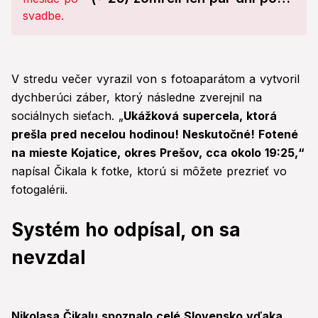
sebe!
V stredu večer vyrazil von s fotoaparátom a vytvoril
dychberúci záber, ktorý následne zverejnil na
sociálnych sieťach. „
Ukážková supercela, ktorá
prešla pred necelou hodinou! Neskutočné! Fotené
na mieste Kojatice, okres Prešov, cca okolo 19:25,“
napísal Čikala k fotke, ktorú si môžete prezrieť vo
fotogalérii.
Systém ho odpísal, on sa
nevzdal
Nikolasa Čikalu spoznalo celé Slovensko vďaka