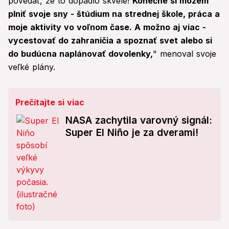
povedať, že to dopadlo skvele!
Konečne si môžem
plniť svoje sny - štúdium na strednej škole, práca a
moje aktivity vo voľnom čase. A možno aj viac -
vycestovať do zahraničia a spoznať svet alebo si
do budúcna naplánovať dovolenky,
" menoval svoje
veľké plány.
Prečítajte si viac
NASA zachytila ​​varovný signál:
Super El Niño je za dverami!