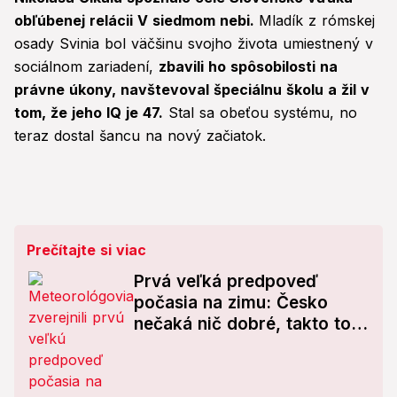
obľúbenej relácii V siedmom nebi.
Mladík z rómskej
osady Svinia bol väčšinu svojho života umiestnený v
sociálnom zariadení,
zbavili ho spôsobilosti na
právne úkony, navštevoval špeciálnu školu a žil v
tom, že jeho IQ je 47.
Stal sa obeťou systému, no
teraz dostal šancu na nový začiatok.
Prečítajte si viac
Prvá veľká predpoveď
počasia na zimu: Česko
nečaká nič dobré, takto to
vyzerá so Slovenskom!