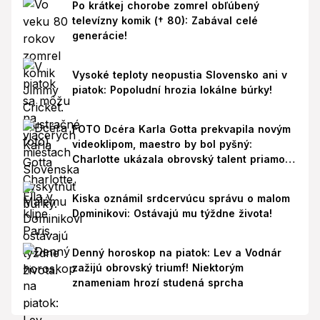
Po krátkej chorobe zomrel obľúbený
televízny komik († 80): Zabával celé
generácie!
Vysoké teploty neopustia Slovensko ani v
piatok: Popoludní hrozia lokálne búrky!
FOTO Dcéra Karla Gotta prekvapila novým
videoklipom, maestro by bol pyšný:
Charlotte ukázala obrovský talent priamo v
Paríži!
Kiska oznámil srdcervúcu správu o malom
Dominikovi: Ostávajú mu týždne života!
Denný horoskop na piatok: Lev a Vodnár
zažijú obrovský triumf! Niektorým
znameniam hrozí studená sprcha