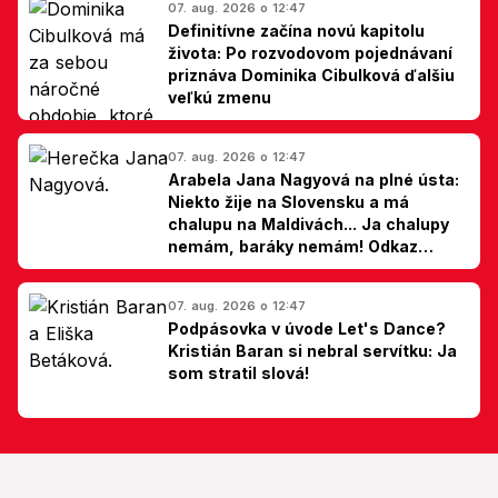
07. aug. 2026 o 12:47
Definitívne začína novú kapitolu
života: Po rozvodovom pojednávaní
priznáva Dominika Cibulková ďalšiu
veľkú zmenu
07. aug. 2026 o 12:47
Arabela Jana Nagyová na plné ústa:
Niekto žije na Slovensku a má
chalupu na Maldivách... Ja chalupy
nemám, baráky nemám! Odkaz
Slovákom
07. aug. 2026 o 12:47
Podpásovka v úvode Let's Dance?
Kristián Baran si nebral servítku: Ja
som stratil slová!