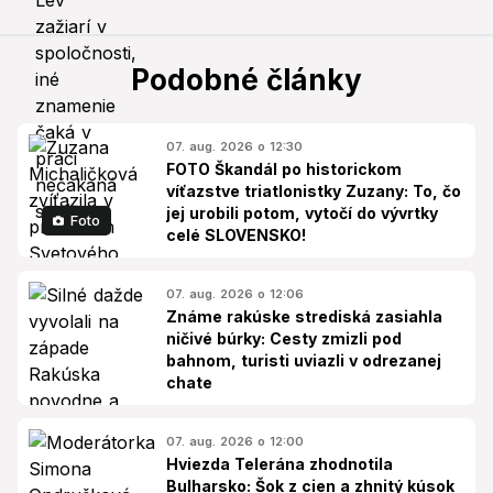
Podobné články
07. aug. 2026 o 12:30
FOTO Škandál po historickom
víťazstve triatlonistky Zuzany: To, čo
jej urobili potom, vytočí do vývrtky
Foto
celé SLOVENSKO!
07. aug. 2026 o 12:06
Známe rakúske strediská zasiahla
ničivé búrky: Cesty zmizli pod
bahnom, turisti uviazli v odrezanej
chate
07. aug. 2026 o 12:00
Hviezda Telerána zhodnotila
Bulharsko: Šok z cien a zhnitý kúsok