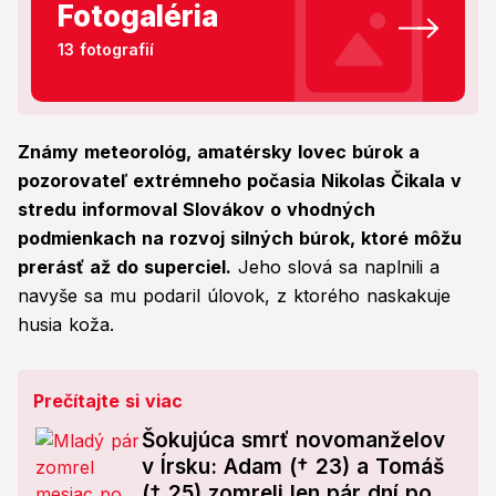
Fotogaléria
13 fotografií
Známy meteorológ, amatérsky lovec búrok a
pozorovateľ extrémneho počasia Nikolas Čikala v
stredu informoval Slovákov o vhodných
podmienkach na rozvoj silných búrok, ktoré môžu
prerásť až do superciel.
Jeho slová sa naplnili a
navyše sa mu podaril úlovok, z ktorého naskakuje
husia koža.
Prečítajte si viac
Šokujúca smrť novomanželov
v Írsku: Adam († 23) a Tomáš
(† 25) zomreli len pár dní po