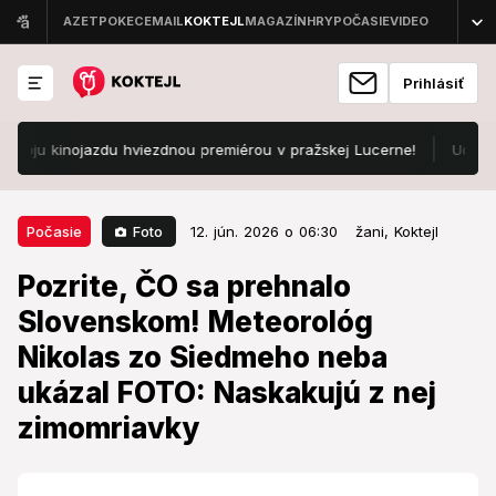
Prihlásiť
inojazdu hviezdnou premiérou v pražskej Lucerne!
Udrieť môžu pr
12. jún. 2026 o 06:30
Počasie
Foto
Počasie
12. jún. 2026 o 06:30
žani,
Koktejl
Pozrite, ČO sa prehnalo
Pozrite, ČO sa prehnalo
Slovenskom! Meteorológ Nikolas
Slovenskom! Meteorológ
zo Siedmeho neba ukázal FOTO:
Nikolas zo Siedmeho neba
Naskakujú z nej zimomriavky
ukázal FOTO: Naskakujú z nej
Z tej fotky nebudete vedieť odtrhnúť zrak.
zimomriavky