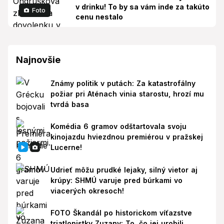
v drinku! To by sa vám inde za takúto
Foto
cenu nestalo
Najnovšie
Známy politik v putách: Za katastrofálny
požiar pri Aténach vinia starostu, hrozí mu
tvrdá basa
Komédia 6 gramov odštartovala svoju
kinojazdu hviezdnou premiérou v pražskej
Lucerne!
Udrieť môžu prudké lejaky, silný vietor aj
krúpy: SHMÚ varuje pred búrkami vo
viacerých okresoch!
FOTO Škandál po historickom víťazstve
triatlonistky Zuzany: To, čo jej urobili