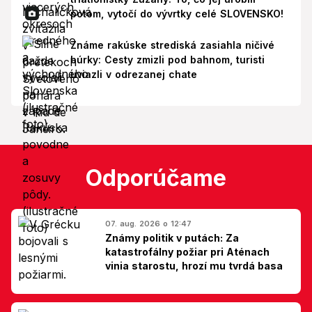
potom, vytočí do vývrtky celé SLOVENSKO!
Známe rakúske strediská zasiahla ničivé
búrky: Cesty zmizli pod bahnom, turisti
uviazli v odrezanej chate
Odporúčame
07. aug. 2026 o 12:47
Známy politik v putách: Za
katastrofálny požiar pri Aténach
vinia starostu, hrozí mu tvrdá basa