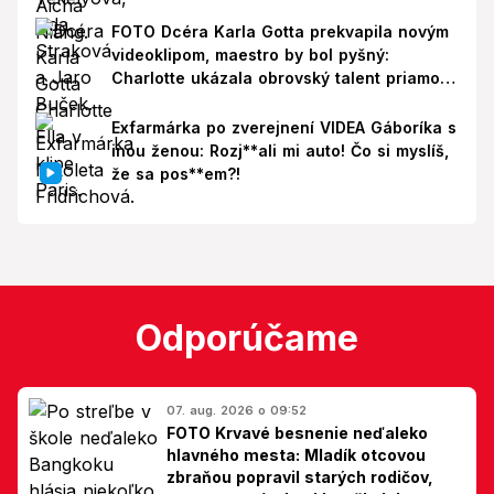
FOTO Dcéra Karla Gotta prekvapila novým
videoklipom, maestro by bol pyšný:
Charlotte ukázala obrovský talent priamo v
Paríži!
Exfarmárka po zverejnení VIDEA Gáboríka s
inou ženou: Rozj**ali mi auto! Čo si myslíš,
že sa pos**em?!
Odporúčame
07. aug. 2026 o 09:52
FOTO Krvavé besnenie neďaleko
hlavného mesta: Mladík otcovou
zbraňou popravil starých rodičov,