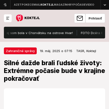
Prihlásiť
 som bola v Chorvátsku na ostrove Hvar!
FOTO Dcéra Karla Gotta pr
19. máj. 2025 o 07:15
Zahraničné správy
Zahraničné správy
19. máj. 2025 o 07:15
TASR,
Koktejl
Silné dažde brali ľudské životy:
Silné dažde brali ľudské životy:
Extrémne počasie bude v krajine
Extrémne počasie bude v krajine
pokračovať
pokračovať
Niekoľko ďalších ľudí je nezvestných.