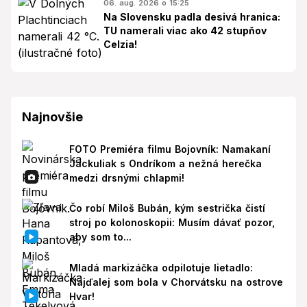
06. aug. 2026 o 15:25
Na Slovensku padla desivá hranica:
TU namerali viac ako 42 stupňov
Celzia!
Najnovšie
FOTO Premiéra filmu Bojovník: Namakaní
Jackuliak s Ondríkom a nežná herečka
medzi drsnými chlapmi!
Čo robí Miloš Bubán, kým sestrička čistí
stroj po kolonoskopii: Musím dávať pozor,
aby som to...
Mladá markizáčka odpilotuje lietadlo:
Najďalej som bola v Chorvátsku na ostrove
Hvar!