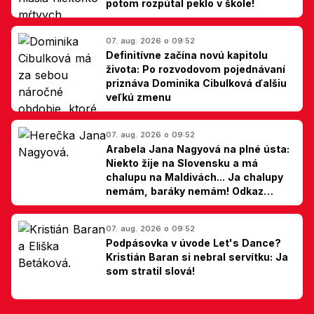
potom rozpútal peklo v škole!
07. aug. 2026 o 09:52
Definitívne začína novú kapitolu
života: Po rozvodovom pojednávaní
priznáva Dominika Cibulková ďalšiu
veľkú zmenu
07. aug. 2026 o 09:52
Arabela Jana Nagyová na plné ústa:
Niekto žije na Slovensku a má
chalupu na Maldivách... Ja chalupy
nemám, baráky nemám! Odkaz
Slovákom
07. aug. 2026 o 09:52
Podpásovka v úvode Let's Dance?
Kristián Baran si nebral servítku: Ja
som stratil slová!