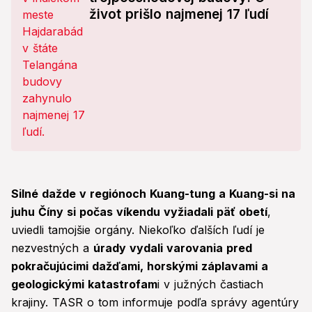
život prišlo najmenej 17 ľudí
Silné dažde v regiónoch Kuang-tung a Kuang-si na
juhu Číny si počas víkendu vyžiadali päť obetí
,
uviedli tamojšie orgány. Niekoľko ďalších ľudí je
nezvestných a
úrady vydali varovania pred
pokračujúcimi dažďami, horskými záplavami a
geologickými katastrofam
i v južných častiach
krajiny. TASR o tom informuje podľa správy agentúry