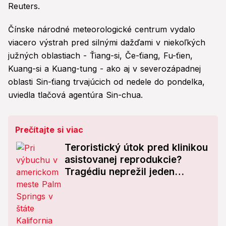
Reuters.
Čínske národné meteorologické centrum vydalo
viacero výstrah pred silnými dažďami v niekoľkých
južných oblastiach - Ťiang-si, Če-ťiang, Fu-ťien,
Kuang-si a Kuang-tung - ako aj v severozápadnej
oblasti Sin-ťiang trvajúcich od nedele do pondelka,
uviedla tlačová agentúra Sin-chua.
Prečítajte si viac
Teroristický útok pred klinikou
asistovanej reprodukcie?
Tragédiu neprežil jeden
človek!