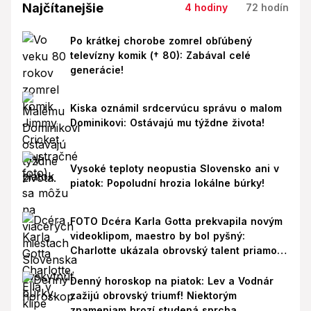
Najčítanejšie
4 hodiny
72 hodín
Po krátkej chorobe zomrel obľúbený
televízny komik († 80): Zabával celé
generácie!
Kiska oznámil srdcervúcu správu o malom
Dominikovi: Ostávajú mu týždne života!
Vysoké teploty neopustia Slovensko ani v
piatok: Popoludní hrozia lokálne búrky!
FOTO Dcéra Karla Gotta prekvapila novým
videoklipom, maestro by bol pyšný:
Charlotte ukázala obrovský talent priamo v
Paríži!
Denný horoskop na piatok: Lev a Vodnár
zažijú obrovský triumf! Niektorým
znameniam hrozí studená sprcha