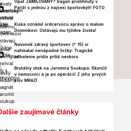
Opäť ZAMILOVANÝ? Sagan pristihnutý v
Paríži s jednou z najsexi športovkýň! FOTO
Kiska oznámil srdcervúcu správu o malom
Dominikovi: Ostávajú mu týždne života!
Navonok zdravý športovec († 15) si
nahmatal nenápadné hrčky: Tragické
odhalenie prišlo príliš neskoro
Brutálny útok na Jaromíra Soukupa: Skončil
v nemocnici a je po operácii! Z jeho prvých
slov MRAZÍ
Ďalšie zaujímavé články