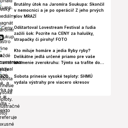
Brutálny útok na Jaromíra Soukupa: Skončil
v nemocnici a je po operácii! Z jeho prvých
slov MRAZÍ
Odštartoval Lovestream Festival a ľudia
zažili šok: Pozrite na CENY za halušky,
strapačky či pirohy! FOTO
Kto miluje homáre a jedia Ryby ryby?
Delikátne jedlá určené priamo pre vaše
znamenie zverokruhu: Týmto sa trafíte do
ich chutí!
Sobota prinesie vysoké teploty: SHMÚ
vydala výstrahy pre viacero okresov