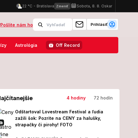
Prihlásiť
?
Pošlite nám ho
po operácii! Z jeho prvých slov MRAZÍ
Odštartoval Lovestream Festi
ízy
Astrológia
Off Record
ajčítanejšie
4 hodiny
72 hodín
Odštartoval Lovestream Festival a ľudia
zažili šok: Pozrite na CENY za halušky,
strapačky či pirohy! FOTO