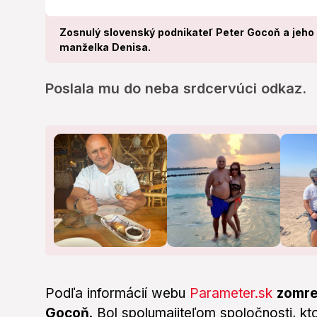
Zosnulý slovenský podnikateľ Peter Gocoň a jeho
manželka Denisa.
Poslala mu do neba srdcervúci odkaz.
Podľa informácií webu
Parameter.sk
zomre
Gocoň
. Bol spolumajiteľom spoločnosti, kt