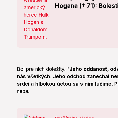
Hogana († 71): Bolesti
Bol pre nich dôležitý. "
Jeho oddanosť, odv
nás všetkých. Jeho odchod zanechal ne
srdci a hlbokou úctou sa s ním lúčime. Pe
neba.