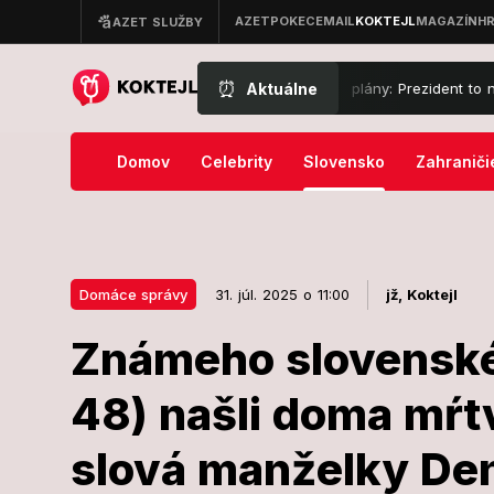
⏰
Aktuálne
lávací súd prekazil Trumpovy veľké plány: Prezident to nenechal len 
Domov
Celebrity
Slovensko
Zahraniči
Domáce správy
31. júl. 2025 o 11:00
jž,
Koktejl
Známeho slovenské
31. júl. 2025 o 11:00
Domáce správy
48) našli doma mŕt
Známeho slo
slová manželky Den