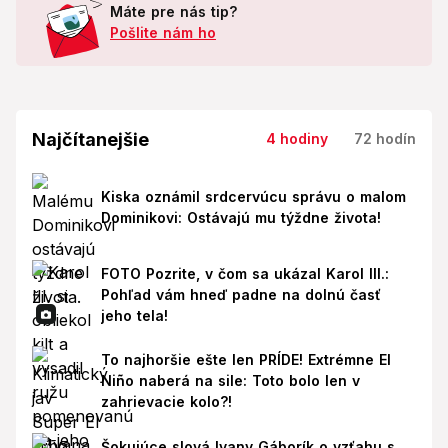
Máte pre nás tip?
Pošlite nám ho
Najčítanejšie
4 hodiny
72 hodín
Kiska oznámil srdcervúcu správu o malom
Dominikovi: Ostávajú mu týždne života!
FOTO Pozrite, v čom sa ukázal Karol III.:
Pohľad vám hneď padne na dolnú časť
jeho tela!
To najhoršie ešte len PRÍDE! Extrémne El
Niño naberá na sile: Toto bolo len v
zahrievacie kolo?!
Šokujúce slová Ivany Gáborík o vzťahu s