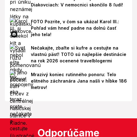
Diakovciach: V nemocnici skončilo 8 ľudí!
FOTO Pozrite, v čom sa ukázal Karol III.:
Pohľad vám hneď padne na dolnú časť
jeho tela!
Nečakajte, zbaľte si kufre a cestujte na
vlastnú päsť! TOTO sú najlepšie destinácie
na rok 2026 ocenené travelblogermi
Mrazivý koniec rutinného ponoru: Telo
elitného záchranára Jana našli v hĺbke 186
metrov!
Odporúčame