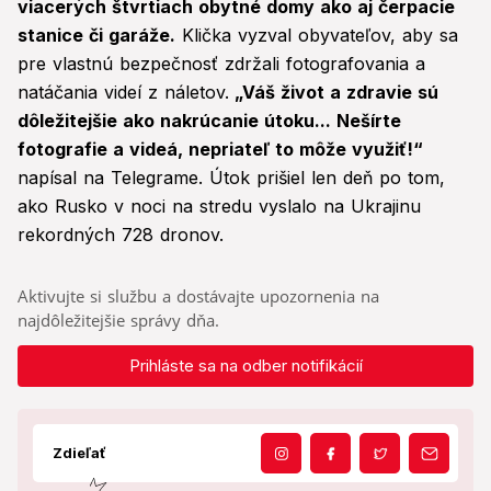
viacerých štvrtiach obytné domy ako aj čerpacie
stanice či garáže.
Klička vyzval obyvateľov, aby sa
pre vlastnú bezpečnosť zdržali fotografovania a
natáčania videí z náletov.
„Váš život a zdravie sú
dôležitejšie ako nakrúcanie útoku... Nešírte
fotografie a videá, nepriateľ to môže využiť!“
napísal na Telegrame. Útok prišiel len deň po tom,
ako Rusko v noci na stredu vyslalo na Ukrajinu
rekordných 728 dronov.
Aktivujte si službu a dostávajte upozornenia na
najdôležitejšie správy dňa.
Prihláste sa na odber notifikácií
Zdieľať