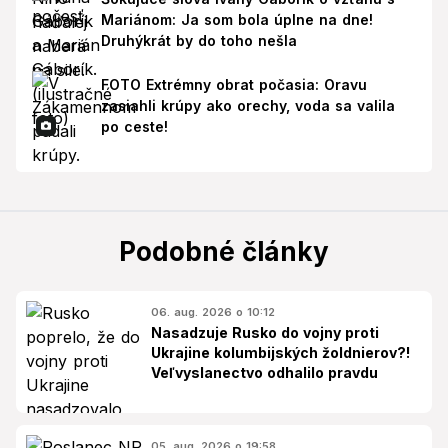
Mariánom: Ja som bola úplne na dne!
Druhýkrát by do toho nešla
FOTO Extrémny obrat počasia: Oravu
zasiahli krúpy ako orechy, voda sa valila
po ceste!
Podobné články
06. aug. 2026 o 10:12
Nasadzuje Rusko do vojny proti
Ukrajine kolumbijských žoldnierov?!
Veľvyslanectvo odhalilo pravdu
05. aug. 2026 o 19:58