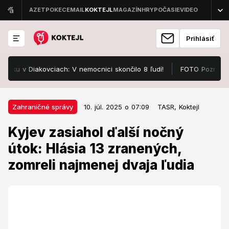
Prihlásiť
v Diakovciach: V nemocnici skončilo 8 ľudí!
FOTO Pozrite, v čom 
10. júl. 2025 o 07:09
Zahraničné správy
Zahraničné správy
10. júl. 2025 o 07:09
TASR,
Koktejl
Kyjev zasiahol ďalší nočný útok:
Kyjev zasiahol ďalší nočný
Hlásia 13 zranených, zomreli
útok: Hlásia 13 zranených,
najmenej dvaja ľudia
zomreli najmenej dvaja ľudia
Desiatky obyvateľov hlavného mesta sa malo ukryť v
stanici metra.