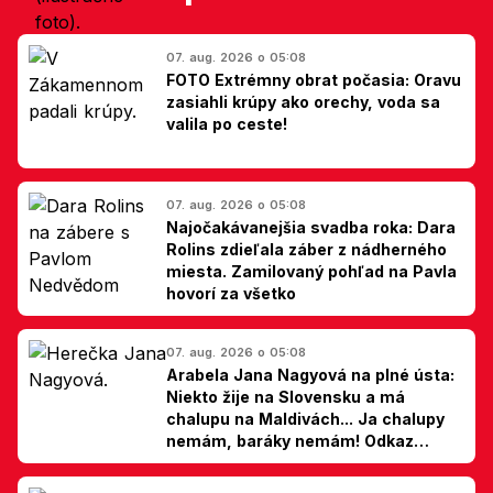
07. aug. 2026 o 05:08
FOTO Extrémny obrat počasia: Oravu
zasiahli krúpy ako orechy, voda sa
valila po ceste!
07. aug. 2026 o 05:08
Najočakávanejšia svadba roka: Dara
Rolins zdieľala záber z nádherného
miesta. Zamilovaný pohľad na Pavla
hovorí za všetko
07. aug. 2026 o 05:08
Arabela Jana Nagyová na plné ústa:
Niekto žije na Slovensku a má
chalupu na Maldivách... Ja chalupy
nemám, baráky nemám! Odkaz
Slovákom