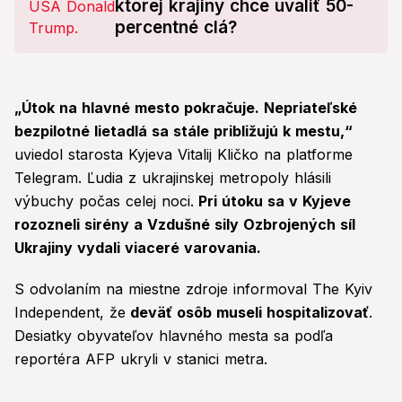
ktorej krajiny chce uvaliť 50-
percentné clá?
„Útok na hlavné mesto pokračuje. Nepriateľské
bezpilotné lietadlá sa stále približujú k mestu,“
uviedol starosta Kyjeva Vitalij Kličko na platforme
Telegram. Ľudia z ukrajinskej metropoly hlásili
výbuchy počas celej noci.
Pri útoku sa v Kyjeve
rozozneli sirény a Vzdušné sily Ozbrojených síl
Ukrajiny vydali viaceré varovania.
S odvolaním na miestne zdroje informoval The Kyiv
Independent, že
deväť osôb museli hospitalizovať
.
Desiatky obyvateľov hlavného mesta sa podľa
reportéra AFP ukryli v stanici metra.