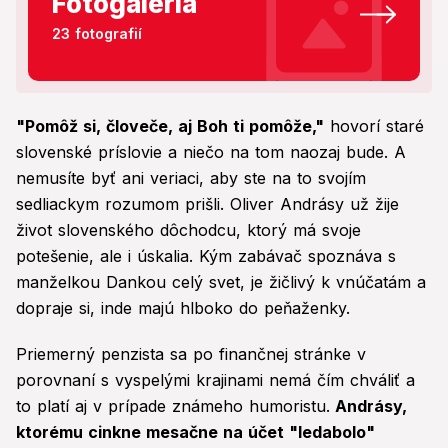
Fotogaléria
23 fotografií
"Pomôž si, človeče, aj Boh ti pomôže,"
hovorí staré
slovenské príslovie a niečo na tom naozaj bude. A
nemusíte byť ani veriaci, aby ste na to svojím
sedliackym rozumom prišli. Oliver Andrásy už žije
život slovenského dôchodcu, ktorý má svoje
potešenie, ale i úskalia. Kým zabávač spoznáva s
manželkou Dankou celý svet, je žičlivý k vnúčatám a
dopraje si, inde majú hlboko do peňaženky.
Priemerný penzista sa po finančnej stránke v
porovnaní s vyspelými krajinami nemá čím chváliť a
to platí aj v prípade známeho humoristu.
Andrásy,
ktorému cinkne mesačne na účet "ledabolo"