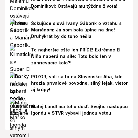
Dominikovi: Ostávajú mu týždne života!
Šokujúce slová Ivany Gáborík o vzťahu s
Mariánom: Ja som bola úplne na dne!
Druhýkrát by do toho nešla
To najhoršie ešte len PRÍDE! Extrémne El
Niño naberá na sile: Toto bolo len v
zahrievacie kolo?!
POZOR, valí sa to na Slovensko: Aha, kde
hrozia prívalové povodne, silný lejak, vietor
aj krúpy!
Matej Landl má toho dosť: Svojho nástupcu
Igondu v STVR vybavil jednou vetou