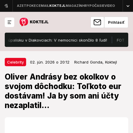
Prihlásiť
isku v Diakovciach: V nemocnici skončilo 8 ľudí!
FOTO Pozrite, v
02. jún. 2026 o 20:12
Celebrity
Celebrity
02. jún. 2026 o 20:12
Richard Gonda,
Koktejl
Oliver Andrásy bez okolkov o
Oliver Andrásy bez okolkov o
svojom dôchodku: Toľkoto eur
svojom dôchodku: Toľkoto eur
dostávam! Ja by som ani účty
dostávam! Ja by som ani účty
nezaplatil...
nezaplatil...
Koľko mu cinkne na účet?