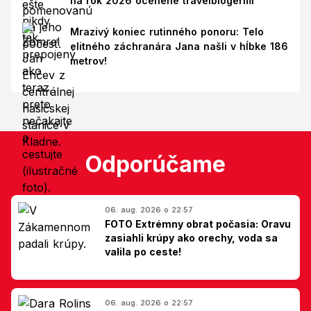
na rok 2026 ocenené travelblogermi
Mrazivý koniec rutinného ponoru: Telo
elitného záchranára Jana našli v hĺbke 186
metrov!
Odporúčame
06. aug. 2026 o 22:57
FOTO Extrémny obrat počasia: Oravu
zasiahli krúpy ako orechy, voda sa
valila po ceste!
06. aug. 2026 o 22:57