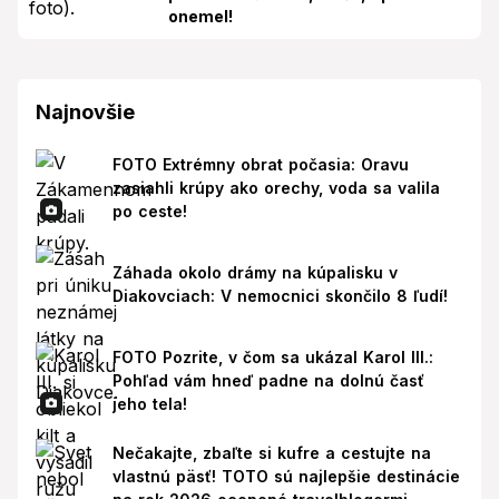
onemel!
Najnovšie
FOTO Extrémny obrat počasia: Oravu
zasiahli krúpy ako orechy, voda sa valila
po ceste!
Záhada okolo drámy na kúpalisku v
Diakovciach: V nemocnici skončilo 8 ľudí!
FOTO Pozrite, v čom sa ukázal Karol III.:
Pohľad vám hneď padne na dolnú časť
jeho tela!
Nečakajte, zbaľte si kufre a cestujte na
vlastnú päsť! TOTO sú najlepšie destinácie