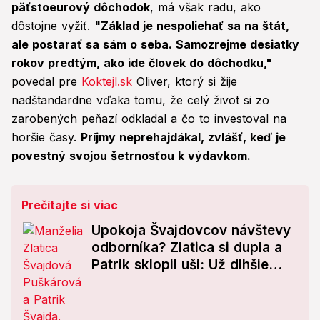
päťstoeurový dôchodok
, má však radu, ako
dôstojne vyžiť.
"Základ je nespoliehať sa na štát,
ale postarať sa sám o seba. Samozrejme desiatky
rokov predtým, ako ide človek do dôchodku,"
povedal pre
Koktejl.sk
Oliver, ktorý si žije
nadštandardne vďaka tomu, že celý život si zo
zarobených peňazí odkladal a čo to investoval na
horšie časy.
Príjmy neprehajdákal, zvlášť, keď je
povestný svojou šetrnosťou k výdavkom.
Prečítajte si viac
Upokoja Švajdovcov návštevy
odborníka? Zlatica si dupla a
Patrik sklopil uši: Už dlhšie
som pociťoval zdravotné
ťažkosti!