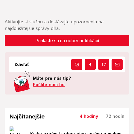
Aktivujte si službu a dostávajte upozornenia na
najdôležitejšie správy dňa.
Prihláste sa na odber notifikácií
Zdieľať
Máte pre nás tip?
Pošlite nám ho
Najčítanejšie
4 hodiny
72 hodín
Kiska oznámil srdcervúcu správu o malom