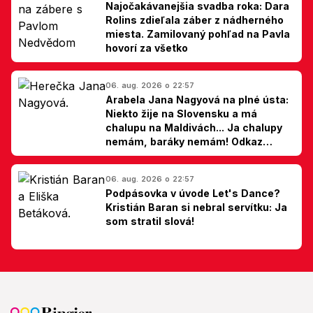
Najočakávanejšia svadba roka: Dara
Rolins zdieľala záber z nádherného
miesta. Zamilovaný pohľad na Pavla
hovorí za všetko
06. aug. 2026 o 22:57
Arabela Jana Nagyová na plné ústa:
Niekto žije na Slovensku a má
chalupu na Maldivách... Ja chalupy
nemám, baráky nemám! Odkaz
Slovákom
06. aug. 2026 o 22:57
Podpásovka v úvode Let's Dance?
Kristián Baran si nebral servítku: Ja
som stratil slová!