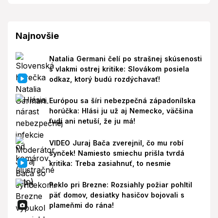
Najnovšie
Natalia Germani čelí po strašnej skúsenosti
s vlakmi ostrej kritike: Slovákom posiela
odkaz, ktorý budú rozdýchavať!
Európou sa šíri nebezpečná západonílska
horúčka: Hlási ju už aj Nemecko, väčšina
ľudí ani netuší, že ju má!
VIDEO Juraj Bača zverejnil, čo mu robí
synček! Namiesto smiechu prišla tvrdá
kritika: Treba zasiahnuť, to nesmie
Peklo pri Brezne: Rozsiahly požiar pohltil
päť domov, desiatky hasičov bojovali s
plameňmi do rána!