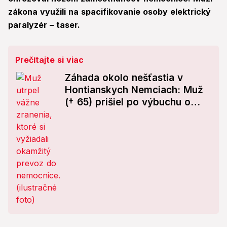
zákona využili na spacifikovanie osoby elektrický
paralyzér – taser.
Prečítajte si viac
Záhada okolo nešťastia v
Hontianskych Nemciach: Muž
(† 65) prišiel po výbuchu o
život!