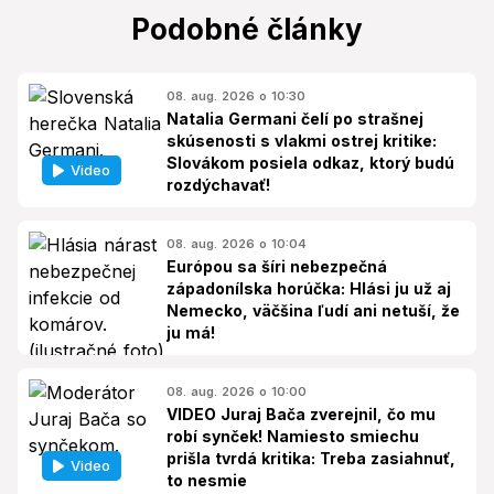
Podobné články
08. aug. 2026 o 10:30
Natalia Germani čelí po strašnej
skúsenosti s vlakmi ostrej kritike:
Slovákom posiela odkaz, ktorý budú
Video
rozdýchavať!
08. aug. 2026 o 10:04
Európou sa šíri nebezpečná
západonílska horúčka: Hlási ju už aj
Nemecko, väčšina ľudí ani netuší, že
ju má!
08. aug. 2026 o 10:00
VIDEO Juraj Bača zverejnil, čo mu
robí synček! Namiesto smiechu
prišla tvrdá kritika: Treba zasiahnuť,
Video
to nesmie