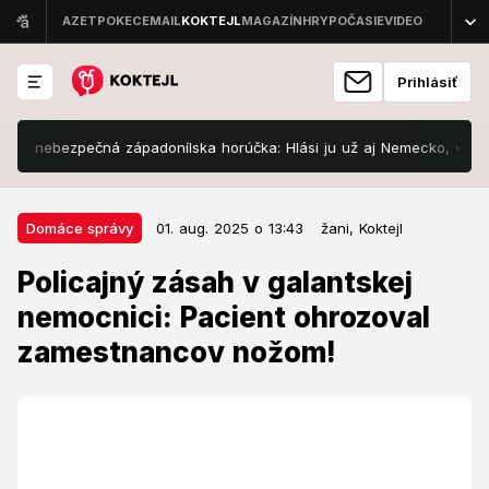
Prihlásiť
 nebezpečná západonílska horúčka: Hlási ju už aj Nemecko, väčšina ľud
01. aug. 2025 o 13:43
Domáce správy
Domáce správy
01. aug. 2025 o 13:43
žani,
Koktejl
Policajný zásah v galantskej
Policajný zásah v galantskej
nemocnici: Pacient ohrozoval
nemocnici: Pacient ohrozoval
zamestnancov nožom!
zamestnancov nožom!
Poplach v nemocnici.