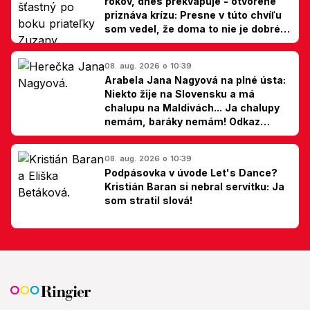
rokov, dnes prekvapuje - otvorene
priznáva krízu: Presne v túto chvíľu
som vedel, že doma to nie je dobré,
hovorí Milan Ondrík
08. aug. 2026 o 10:39
Arabela Jana Nagyová na plné ústa:
Niekto žije na Slovensku a má
chalupu na Maldivách... Ja chalupy
nemám, baráky nemám! Odkaz
Slovákom
08. aug. 2026 o 10:39
Podpásovka v úvode Let's Dance?
Kristián Baran si nebral servítku: Ja
som stratil slová!