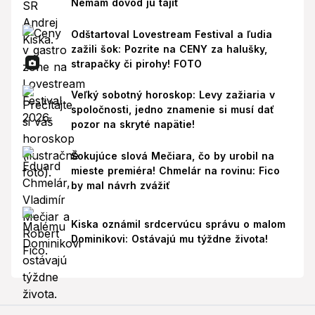
Nemám dôvod ju tajiť
Odštartoval Lovestream Festival a ľudia
zažili šok: Pozrite na CENY za halušky,
strapačky či pirohy! FOTO
Veľký sobotný horoskop: Levy zažiaria v
spoločnosti, jedno znamenie si musí dať
pozor na skryté napätie!
Šokujúce slová Mečiara, čo by urobil na
mieste premiéra! Chmelár na rovinu: Fico
by mal návrh zvážiť
Kiska oznámil srdcervúcu správu o malom
Dominikovi: Ostávajú mu týždne života!