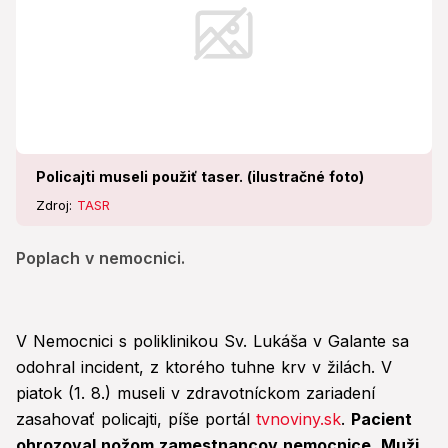
Policajti museli použiť taser. (ilustračné foto)
Zdroj:
TASR
Poplach v nemocnici.
V Nemocnici s poliklinikou Sv. Lukáša v Galante sa
odohral incident, z ktorého tuhne krv v žilách. V
piatok (1. 8.) museli v zdravotníckom zariadení
zasahovať policajti, píše portál
tvnoviny.sk
.
Pacient
ohrozoval nožom zamestnancov nemocnice. Muži