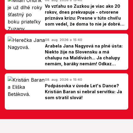
Vo vzťahu so Zuzkou je viac ako 20
rokov, dnes prekvapuje - otvorene
priznáva krízu: Presne v túto chvíľu
som vedel, že doma to nie je dobré,
hovorí Milan Ondrík
08. aug. 2026 o 15:40
Arabela Jana Nagyová na plné ústa:
Niekto žije na Slovensku a má
chalupu na Maldivách... Ja chalupy
nemám, baráky nemám! Odkaz
Slovákom
08. aug. 2026 o 15:40
Podpásovka v úvode Let's Dance?
Kristián Baran si nebral servítku: Ja
som stratil slová!