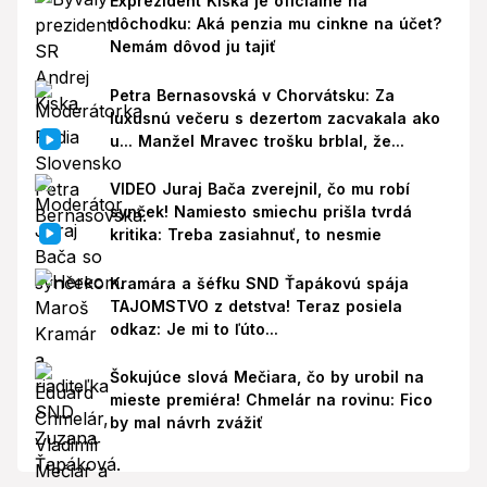
Exprezident Kiska je oficiálne na
dôchodku: Aká penzia mu cinkne na účet?
Nemám dôvod ju tajiť
Petra Bernasovská v Chorvátsku: Za
luxusnú večeru s dezertom zacvakala ako
u... Manžel Mravec trošku brblal, že...
VIDEO Juraj Bača zverejnil, čo mu robí
synček! Namiesto smiechu prišla tvrdá
kritika: Treba zasiahnuť, to nesmie
Kramára a šéfku SND Ťapákovú spája
TAJOMSTVO z detstva! Teraz posiela
odkaz: Je mi to ľúto...
Šokujúce slová Mečiara, čo by urobil na
mieste premiéra! Chmelár na rovinu: Fico
by mal návrh zvážiť