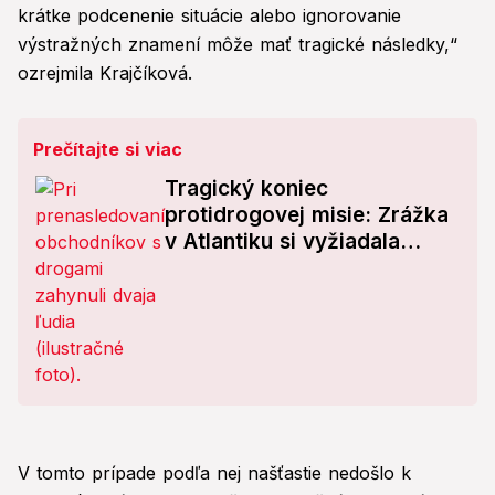
krátke podcenenie situácie alebo ignorovanie
výstražných znamení môže mať tragické následky,“
ozrejmila Krajčíková.
Prečítajte si viac
Tragický koniec
protidrogovej misie: Zrážka
v Atlantiku si vyžiadala
životy členov občianskej
gardy
V tomto prípade podľa nej našťastie nedošlo k