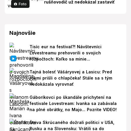
rušňovodič už nedokázal zastaviť
Foto
Najnovšie
Tisíc eur na festival?! Návštevníci
Lovestreamu prehovorili o svojich
rozpočtoch: Koľko sa minie...
Tajná bolesť Vášáryovej a Lasicu: Pred
rokmi prišli o chlapčeka! Stále sa s tým
nedokázala vyrovnať
Gáboríkovci po škandále prichytení na
festivale Lovestream: Ivanka sa zabávala
na plné obrátky, no Majo... Pozrite VIDEO!
Števa Skrúcaného dožrali politici v USA,
Rusku a na Slovensku: Vrátili sa do