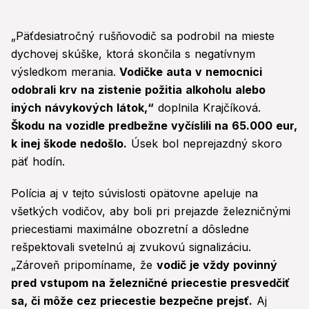
„Päťdesiatročný rušňovodič sa podrobil na mieste
dychovej skúške, ktorá skončila s negatívnym
výsledkom merania.
Vodičke auta v nemocnici
odobrali krv na zistenie požitia alkoholu alebo
iných návykových látok,“
doplnila Krajčíková.
Škodu na vozidle predbežne vyčíslili na 65.000 eur,
k inej škode nedošlo.
Úsek bol neprejazdný skoro
päť hodín.
Polícia aj v tejto súvislosti opätovne apeluje na
všetkých vodičov, aby boli pri prejazde železničnými
priecestiami maximálne obozretní a dôsledne
rešpektovali svetelnú aj zvukovú signalizáciu.
„Zároveň pripomíname, že
vodič je vždy povinný
pred vstupom na železničné priecestie presvedčiť
sa, či môže cez priecestie bezpečne prejsť.
Aj