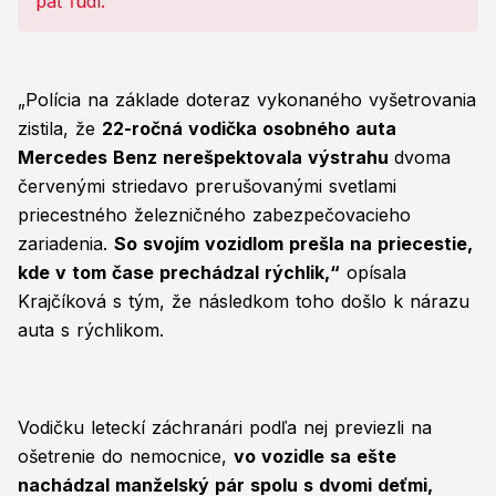
„Polícia na základe doteraz vykonaného vyšetrovania
zistila, že
22-ročná vodička osobného auta
Mercedes Benz nerešpektovala výstrahu
dvoma
červenými striedavo prerušovanými svetlami
priecestného železničného zabezpečovacieho
zariadenia.
So svojím vozidlom prešla na priecestie,
kde v tom čase prechádzal rýchlik,“
opísala
Krajčíková s tým, že následkom toho došlo k nárazu
auta s rýchlikom.
Vodičku leteckí záchranári podľa nej previezli na
ošetrenie do nemocnice,
vo vozidle sa ešte
nachádzal manželský pár spolu s dvomi deťmi,