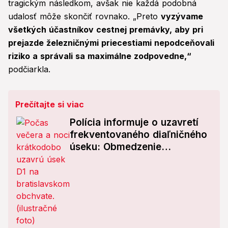
tragickým následkom, avšak nie každá podobná
udalosť môže skončiť rovnako. „Preto
vyzývame
všetkých účastníkov cestnej premávky, aby pri
prejazde železničnými priecestiami nepodceňovali
riziko a správali sa maximálne zodpovedne,“
podčiarkla.
Prečítajte si viac
Polícia informuje o uzavretí
frekventovaného diaľničného
úseku: Obmedzenie
skomplikuje cestu k letisku!