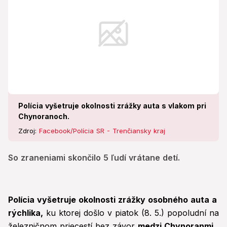
Polícia vyšetruje okolnosti zrážky auta s vlakom pri
Chynoranoch.
Zdroj:
Facebook/Polícia SR - Trenčiansky kraj
So zraneniami skončilo 5 ľudí vrátane detí.
Polícia vyšetruje okolnosti zrážky osobného auta a
rýchlika,
ku ktorej došlo v piatok (8. 5.) popoludní na
železničnom priecestí bez závor
medzi Chynoranmi