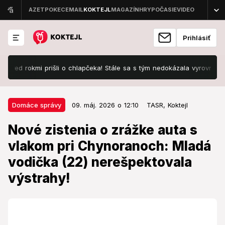
Prihlásiť
rokmi prišli o chlapčeka! Stále sa s tým nedokázala vyrovnať
Gábo
09. máj. 2026 o 12:10
Domáce správy
Domáce správy
09. máj. 2026 o 12:10
TASR,
Koktejl
Nové zistenia o zrážke auta s
Nové zistenia o zrážke auta s
vlakom pri Chynoranoch: Mladá
vlakom pri Chynoranoch: Mladá
vodička (22) nerešpektovala
vodička (22) nerešpektovala
výstrahy!
výstrahy!
So zraneniami skončilo 5 ľudí vrátane detí.