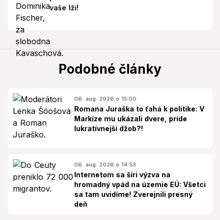
vaše lži!
Podobné články
06. aug. 2026 o 15:00
Romana Juraška to ťahá k politike: V
Markíze mu ukázali dvere, príde
lukratívnejší džob?!
06. aug. 2026 o 14:53
Internetom sa šíri výzva na
hromadný vpád na územie EÚ: Všetci
sa tam uvidíme! Zverejnili presný
deň