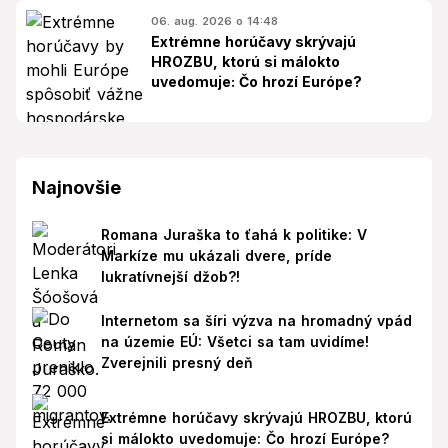
06. aug. 2026 o 14:48
Extrémne horúčavy skrývajú
HROZBU, ktorú si málokto
uvedomuje: Čo hrozí Európe?
Najnovšie
Romana Juraška to ťahá k politike: V
Markíze mu ukázali dvere, príde
lukratívnejší džob?!
Internetom sa šíri výzva na hromadný vpád
na územie EÚ: Všetci sa tam uvidíme!
Zverejnili presný deň
Extrémne horúčavy skrývajú HROZBU, ktorú
si málokto uvedomuje: Čo hrozí Európe?