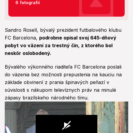
6 fotografií
Sandro Rosell, bývalý prezident futbalového klubu
FC Barcelona,
podrobne opísal svoj 645-dňový
pobyt vo väzení za trestný čin, z ktorého bol
neskôr oslobodený.
Bývalého výkonného riaditeľa FC Barcelona poslali
do väzenia bez možnosti prepustenia na kauciu na
základe obvinení z prania špinavých peňazí v
súvislosti s nákupom televíznych práv na minulé
zápasy brazílskeho národného tímu.