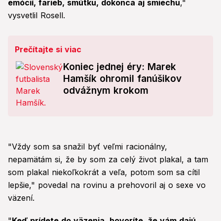
emócií, farieb, smútku, dokonca aj smiechu
,"
vysvetlil Rosell.
Prečítajte si viac
Koniec jednej éry: Marek
Hamšík ohromil fanúšikov
odvážnym krokom
"Vždy som sa snažil byť veľmi racionálny,
nepamätám si, že by som za celý život plakal, a tam
som plakal niekoľkokrát a veľa, potom som sa cítil
lepšie," povedal na rovinu a prehovoril aj o sexe vo
väzení.
"
Keď prídete do väzenia, hovoríte, že vám dajú