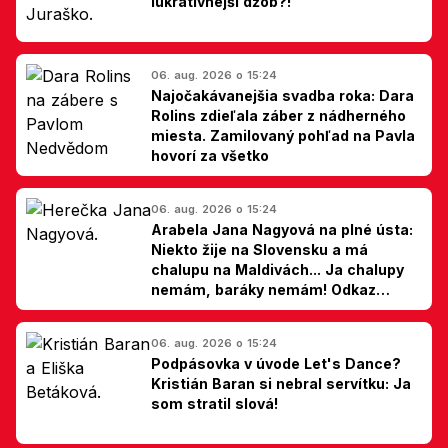
lukratívnejší džob?!
06. aug. 2026 o 15:24
Najočakávanejšia svadba roka: Dara
Rolins zdieľala záber z nádherného
miesta. Zamilovaný pohľad na Pavla
hovorí za všetko
06. aug. 2026 o 15:24
Arabela Jana Nagyová na plné ústa:
Niekto žije na Slovensku a má
chalupu na Maldivách... Ja chalupy
nemám, baráky nemám! Odkaz
Slovákom
06. aug. 2026 o 15:24
Podpásovka v úvode Let's Dance?
Kristián Baran si nebral servítku: Ja
som stratil slová!