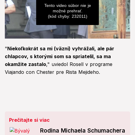
Tento video súbor nie je
možné prehrať.
(kód chyby: 232011)
0
seconds
"
Niekoľkokrát sa mi (väzni) vyhrážali, ale pár
of
0
chlapcov, s ktorými som sa spriatelil, sa ma
seconds
okamžite zastalo
," uviedol Rosell v programe
Viajando con Chester pre Rista Mejideho.
Prečítajte si viac
Rodina Michaela Schumachera