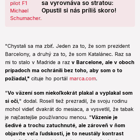
sa vyrovnáva so stratou:
Opustil si nás príliš skoro!
"Chystali sa ma zbiť. Jeden za to, že som prezident
Barcelony, a druhý za to, že som Katalánec. Raz sa
mi to stalo v Madride a raz
v Barcelone, ale v oboch
prípadoch ma ochránili bez toho, aby som o to
požiadal,"
cituje ho portál
marca.com
.
"
Vo väzení som niekoľkokrát plakal a vyplakal som
si oči
," dodal. Rosell tiež prezradil, že svoju rodinu
mohol vidieť dvakrát do mesiaca, a vysvetlil, že tabak
je najčastejšie používanou menou. "
Väzenie je
šedivé a trochu zatuchnuté, ale zároveň v ňom
objavíte veľa ľudskosti, je to neustály kontrast