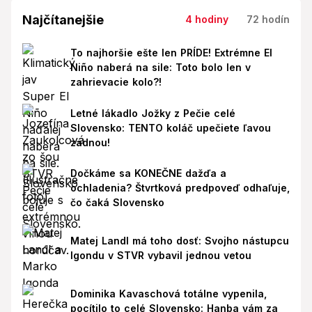
Najčítanejšie
4 hodiny
72 hodín
To najhoršie ešte len PRÍDE! Extrémne El
Niño naberá na sile: Toto bolo len v
zahrievacie kolo?!
Letné lákadlo Jožky z Pečie celé
Slovensko: TENTO koláč upečiete ľavou
zadnou!
Dočkáme sa KONEČNE dažďa a
ochladenia? Štvrtková predpoveď odhaľuje,
čo čaká Slovensko
Matej Landl má toho dosť: Svojho nástupcu
Igondu v STVR vybavil jednou vetou
Dominika Kavaschová totálne vypenila,
pocítilo to celé Slovensko: Hanba vám za