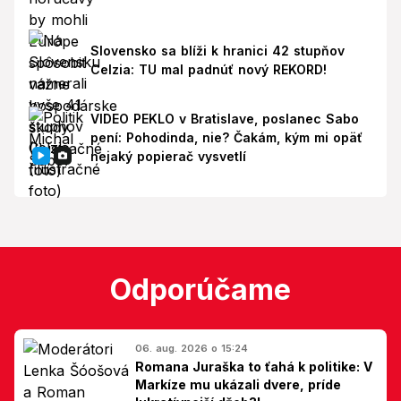
Slovensko sa blíži k hranici 42 stupňov
Celzia: TU mal padnúť nový REKORD!
VIDEO PEKLO v Bratislave, poslanec Sabo
pení: Pohodinda, nie? Čakám, kým mi opäť
nejaký popierač vysvetlí
Odporúčame
06. aug. 2026 o 15:24
Romana Juraška to ťahá k politike: V
Markíze mu ukázali dvere, príde