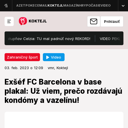
Prihlásiť
stupňov Celzia: TU mal padnúť nový REKORD!
VIDEO PEKLO v Bratisl
Video
Zahraničný šport
03. feb. 2023 o 12:09
Zahraničný šport
03. feb. 2023 o 12:09
Exšéf FC Barcelona v base plakal:
vmr,
Koktejl
Už viem, prečo rozdávajú
Exšéf FC Barcelona v base
kondómy a vazelínu!
plakal: Už viem, prečo rozdávajú
kondómy a vazelínu!
Prešiel si peklom.