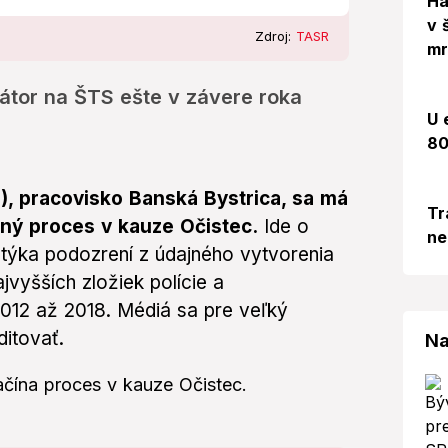
Há
v 
Zdroj:
TASR
mr
átor na ŠTS ešte v závere roka
U 
80
, pracovisko Banská Bystrica, sa má
Tr
aný proces v kauze Očistec.
Ide o
ne
a týka podozrení z údajného vytvorenia
jvyšších zložiek polície a
12 až 2018. Médiá sa pre veľký
itovať.
Na
čína proces v kauze Očistec.