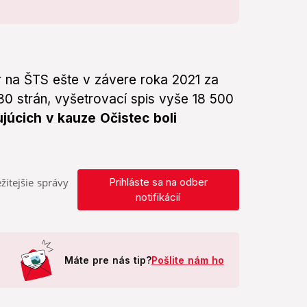
r na ŠTS ešte v závere roka 2021 za
80 strán, vyšetrovací spis vyše 18 500
júcich v kauze Očistec boli
žitejšie správy
Prihláste sa na odber
notifikácií
Máte pre nás tip?
Pošlite nám ho