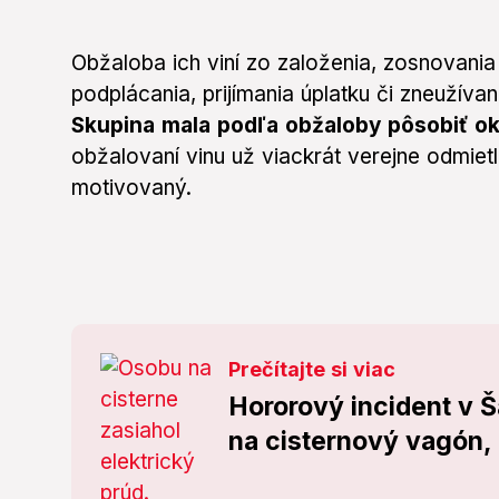
Obžaloba ich viní zo založenia, zosnovania
podplácania, prijímania úplatku či zneužíva
Skupina mala podľa obžaloby pôsobiť o
obžalovaní vinu už viackrát verejne odmietli
motivovaný.
Prečítajte si viac
Hororový incident v Š
na cisternový vagón, 