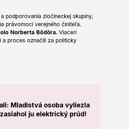
 a podporovania zločineckej skupiny,
nia právomoci verejného činiteľa.
kolo Norberta Bödöra.
Viacerí
 a proces označili za politicky
ali: Mladistvá osoba vyliezla
zasiahol ju elektrický prúd!