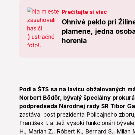
Prečítajte si viac
Ohnivé peklo pri Žili
plamene, jedna osoba
horenia
Podľa ŠTS sa na lavicu obžalovaných má
Norbert Bödör, bývalý špeciálny prokur
podpredseda Národnej rady SR Tibor G
zastával post prezidenta Policajného zboru,
František I. a tiež vysokí funkcionári býval
H., Marián Z., Róbert K., Bernard S., Milan 