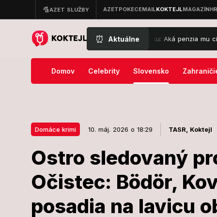
⏰
Aktuálne
rezident Kiska je oficiálne na dôchodku: Aká penzia mu cinkne na úče
Domov
Celebrity
Slovensko
Zahraniči
Domáce krimi
10. máj. 2026 o 18:29
TASR,
Koktejl
Ostro sledovaný pr
10. máj. 2026 o 18:29
Domáce krimi
Očistec: Bödör, Ko
Ostro sledov
posadia na lavicu 