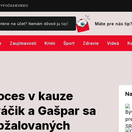
Máte pre nás tip
t? Nemám dôvod ju tajiť
Veľký sobotný horoskop: Levy zažiaria v 
e
Zaujímavosti
Krimi
Šport
Zdravie
Videá
Kv
oces v kauze
Na
váčik a Gašpar sa
aný proces v
obžalovaných