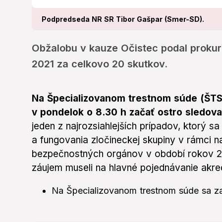
Podpredseda NR SR Tibor Gašpar (Smer-SD).
Obžalobu v kauze Očistec podal prokur
2021 za celkovo 20 skutkov.
Na Špecializovanom trestnom súde (ŠTS)
v pondelok o 8.30 h začať ostro sledov
jeden z najrozsiahlejších prípadov, ktorý s
a fungovania zločineckej skupiny v rámci na
bezpečnostných orgánov v období rokov 20
záujem museli na hlavné pojednávanie akred
Na Špecializovanom trestnom súde sa za