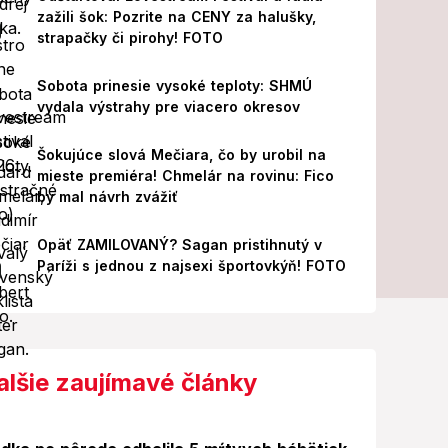
zažili šok: Pozrite na CENY za halušky,
strapačky či pirohy! FOTO
Sobota prinesie vysoké teploty: SHMÚ
vydala výstrahy pre viacero okresov
Šokujúce slová Mečiara, čo by urobil na
mieste premiéra! Chmelár na rovinu: Fico
by mal návrh zvážiť
Opäť ZAMILOVANÝ? Sagan pristihnutý v
Paríži s jednou z najsexi športovkýň! FOTO
alšie zaujímavé články