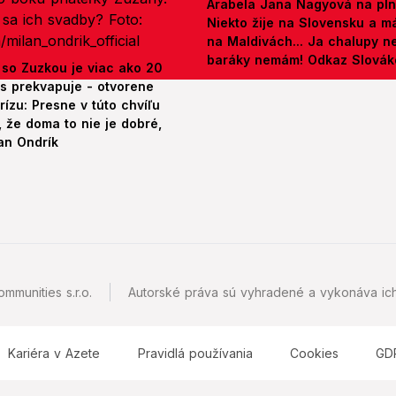
Arabela Jana Nagyová na pln
Niekto žije na Slovensku a m
na Maldivách... Ja chalupy 
baráky nemám! Odkaz Slová
 so Zuzkou je viac ako 20
es prekvapuje - otvorene
rízu: Presne v túto chvíľu
 že doma to nie je dobré,
an Ondrík
mmunities s.r.o.
Autorské práva sú vyhradené a vykonáva ich
Kariéra v Azete
Pravidlá používania
Cookies
GD