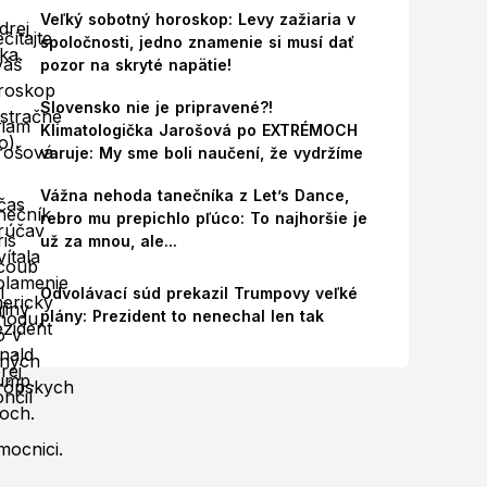
Veľký sobotný horoskop: Levy zažiaria v
spoločnosti, jedno znamenie si musí dať
pozor na skryté napätie!
Slovensko nie je pripravené?!
Klimatologička Jarošová po EXTRÉMOCH
varuje: My sme boli naučení, že vydržíme
Vážna nehoda tanečníka z Let’s Dance,
rebro mu prepichlo pľúco: To najhoršie je
už za mnou, ale...
Odvolávací súd prekazil Trumpovy veľké
plány: Prezident to nenechal len tak