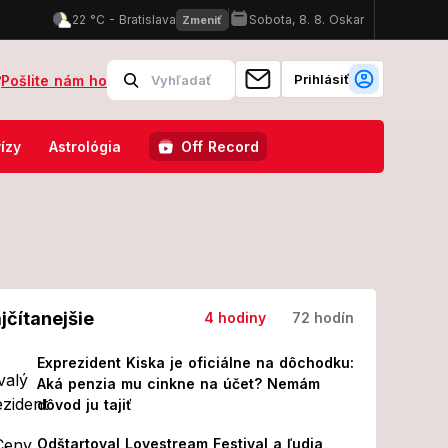
Prihlásiť
?
Pošlite nám ho
spoločnosti, jedno znamenie si musí dať pozor na skryté napätie!
ízy
Astrológia
Off Record
jčítanejšie
4 hodiny
72 hodín
Exprezident Kiska je oficiálne na dôchodku:
Aká penzia mu cinkne na účet? Nemám
dôvod ju tajiť
Odštartoval Lovestream Festival a ľudia