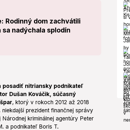
ne: Rodinný dom zachvátili
 sa nadýchala splodín
 posadiť nitriansky podnikateľ
átor Dušan Kováčik, súčasný
ašpar
, ktorý v rokoch 2012 až 2018
 niekdajší prezident finančnej správy
ej Národnej kriminálnej agentúry Peter
M. a podnikateľ Boris T.