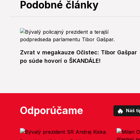
Podobné články
Zvrat v megakauze Očistec: Tibor Gašpar
po súde hovorí o ŠKANDÁLE!
Odporúčame
🔥
Náš ti