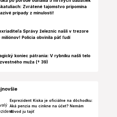
dka po pôrode odhalila 5 mŕtvych bábätiek
škatuliach: Zvrátené tajomstvo pripomína
azivé prípady z minulosti!
exriaditeľa Správy železníc našli v trezore
 miliónov! Polícia obvinila päť ľudí
agický koniec pátrania: V rybníku našli telo
zvestného muža († 39)
jnovšie
Exprezident Kiska je oficiálne na dôchodku:
Aká penzia mu cinkne na účet? Nemám
dôvod ju tajiť