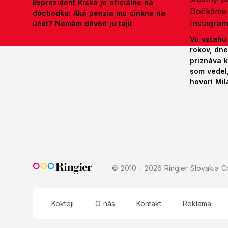
Exprezident Kiska je oficiálne na
dôchodku: Aká penzia mu cinkne na
účet? Nemám dôvod ju tajiť
Vo vzťahu
rokov, dn
priznáva k
som vedel,
hovorí Mil
© 2010 - 2026 Ringier Slovakia Co
Koktejl
O nás
Kontakt
Reklama