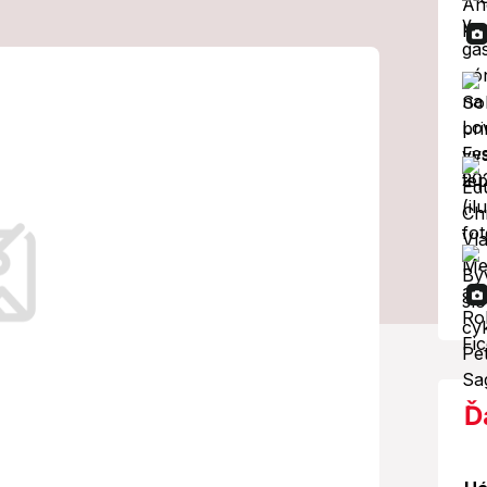
: Bödör,
špar sa posadia
žalovaných
rokurátor na ŠTS ešte v závere roka
Ď