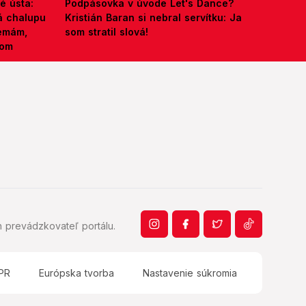
é ústa:
Podpásovka v úvode Let's Dance?
á chalupu
Kristián Baran si nebral servítku: Ja
nemám,
som stratil slová!
kom
 prevádzkovateľ portálu.
PR
Európska tvorba
Nastavenie súkromia