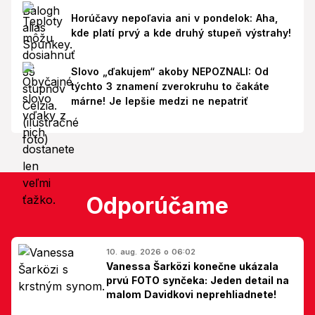
Horúčavy nepoľavia ani v pondelok: Aha,
kde platí prvý a kde druhý stupeň výstrahy!
Slovo „ďakujem“ akoby NEPOZNALI: Od
týchto 3 znamení zverokruhu to čakáte
márne! Je lepšie medzi ne nepatriť
Odporúčame
10. aug. 2026 o 06:02
Vanessa Šarközi konečne ukázala
prvú FOTO synčeka: Jeden detail na
malom Davidkovi neprehliadnete!