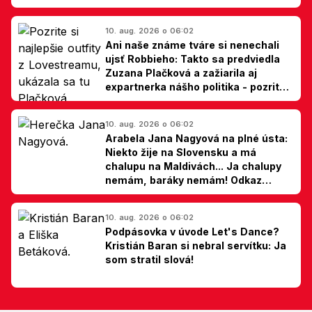
10. aug. 2026 o 06:02
Ani naše známe tváre si nenechali
ujsť Robbieho: Takto sa predviedla
Zuzana Plačková a zažiarila aj
expartnerka nášho politika - pozrite
si TOP outfity z Lovestreamu
10. aug. 2026 o 06:02
Arabela Jana Nagyová na plné ústa:
Niekto žije na Slovensku a má
chalupu na Maldivách... Ja chalupy
nemám, baráky nemám! Odkaz
Slovákom
10. aug. 2026 o 06:02
Podpásovka v úvode Let's Dance?
Kristián Baran si nebral servítku: Ja
som stratil slová!