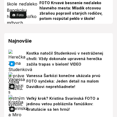
FOTO Krvavé besnenie neďaleko
hlavného mesta: Mladík otcovou
zbraňou popravil starých rodičov,
Foto
potom rozpútal peklo v škole!
Najnovšie
Kostka natočil Studenkovú v nestráženej
chvíli: Vždy dokonale upravená herečka
zažila trapas v bielom! VIDEO
Vanessa Šarközi konečne ukázala prvú
FOTO synčeka: Jeden detail na malom
Davidkovi neprehliadnete!
Veľký krok? Kristína Svarinská FOTO a
jedinou vetou pobláznila fanúšikov:
Gratulácie sa len hrnú!