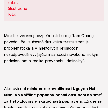
Minister verejnej bezpečnosti Luong Tam Quang
povedal, že „súčasná štruktúra trestu smrti je
problematická a v niektorých prípadoch
nezodpovedá vyvíjajúcim sa sociálno-ekonomickým
podmienkam a realite prevencie kriminality“.
Ako uviedol
minister spravodlivosti Nguyen Hai
Ninh, vo väčšine prípadov neboli odsúdení na smrť
za tieto zločiny v skutočnosti popravení.
„Zrušenie
trestov smrti za niekoľko trestných činov bude tiež