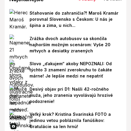
Sťahovanie do zahraničia?! Maroš Kramár
porovnal Slovensko s Českom: U nás je
špina a zima, u nich...
Zrážka dvoch autobusov sa skončila
najhorším možným scenárom: Vyše 20
mŕtvych a desiatky zranených
Slovo „ďakujem“ akoby NEPOZNALI: Od
týchto 3 znamení zverokruhu to čakáte
márne! Je lepšie medzi ne nepatriť
Desivý objav pri D1: Našli 42-ročného
muža, jeho zranenia vyvolávajú hrozivé
podozrenie!
Veľký krok? Kristína Svarinská FOTO a
jedinou vetou pobláznila fanúšikov:
Gratulácie sa len hrnú!