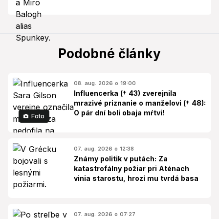
Podobné články
08. aug. 2026 o 19:00
Influencerka († 43) zverejnila
mrazivé priznanie o manželovi († 48):
O pár dní boli obaja mŕtvi!
Foto
07. aug. 2026 o 12:38
Známy politik v putách: Za
katastrofálny požiar pri Aténach
vinia starostu, hrozí mu tvrdá basa
07. aug. 2026 o 07:27