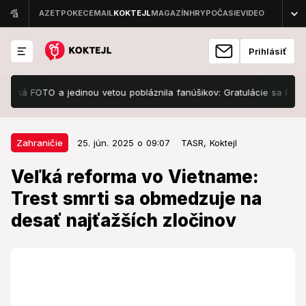
Prihlásiť
á FOTO a jedinou vetou pobláznila fanúšikov: Gratulácie sa len hrnú!
25. jún. 2025 o 09:07
Zahraničie
Zahraničie
25. jún. 2025 o 09:07
TASR,
Koktejl
Veľká reforma vo Vietname: Trest
Veľká reforma vo Vietname:
smrti sa obmedzuje na desať
Trest smrti sa obmedzuje na
najťažších zločinov
desať najťažších zločinov
Vo Vietname sa vykonáva trest smrti smrtiacou
injekciou od roku 2013, dovtedy sa popravovalo
zastrelením.