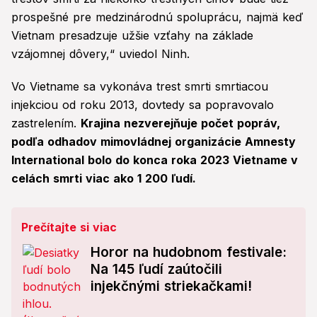
prospešné pre medzinárodnú spoluprácu, najmä keď
Vietnam presadzuje užšie vzťahy na základe
vzájomnej dôvery,“ uviedol Ninh.
Vo Vietname sa vykonáva trest smrti smrtiacou
injekciou od roku 2013, dovtedy sa popravovalo
zastrelením.
Krajina nezverejňuje počet popráv,
podľa odhadov mimovládnej organizácie Amnesty
International bolo do konca roka 2023 Vietname v
celách smrti viac ako 1 200 ľudí.
Prečítajte si viac
Horor na hudobnom festivale:
Na 145 ľudí zaútočili
injekčnými striekačkami!