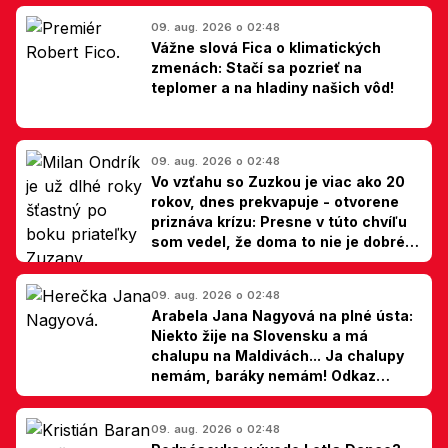
09. aug. 2026 o 02:48
Vážne slová Fica o klimatických
zmenách: Stačí sa pozrieť na
teplomer a na hladiny našich vôd!
09. aug. 2026 o 02:48
Vo vzťahu so Zuzkou je viac ako 20
rokov, dnes prekvapuje - otvorene
priznáva krízu: Presne v túto chvíľu
som vedel, že doma to nie je dobré,
hovorí Milan Ondrík
09. aug. 2026 o 02:48
Arabela Jana Nagyová na plné ústa:
Niekto žije na Slovensku a má
chalupu na Maldivách... Ja chalupy
nemám, baráky nemám! Odkaz
Slovákom
09. aug. 2026 o 02:48