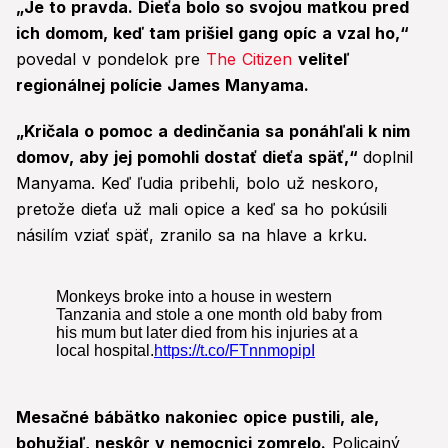
„Je to pravda. Dieťa bolo so svojou matkou pred
ich domom, keď tam prišiel gang opíc a vzal ho,“
povedal v pondelok pre
The Citizen
veliteľ
regionálnej polície James Manyama.
„Kričala o pomoc a dedinčania sa ponáhľali k nim
domov, aby jej pomohli dostať dieťa späť,“
doplnil
Manyama. Keď ľudia pribehli, bolo už neskoro,
pretože dieťa už mali opice a keď sa ho pokúsili
násilím vziať späť, zranilo sa na hlave a krku.
Mesačné bábätko nakoniec opice pustili, ale,
bohužiaľ, neskôr v nemocnici zomrelo.
Policajný