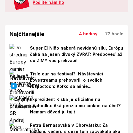
Pošlite nám ho
Najčítanejšie
4 hodiny
72 hodín
Super El Niño naberá nevídanú silu, Európu
čaká na jeseň divoký ZVRAT: Predpoveď až
do ZIMY vás prekvapí!
Tisíc eur na festival?! Návštevníci
Lovestreamu prehovorili o svojich
rozpočtoch: Koľko sa minie...
Exprezident Kiska je oficiálne na
dôchodku: Aká penzia mu cinkne na účet?
Nemám dôvod ju tajiť
Petra Bernasovská v Chorvátsku: Za
luxusnú večeru s dezertom zacvakala ako