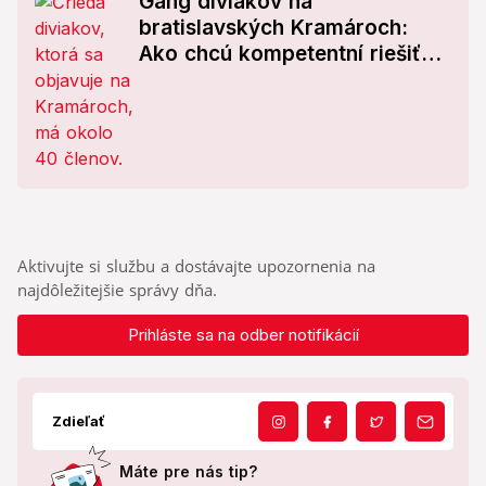
Gang diviakov na
bratislavských Kramároch:
Ako chcú kompetentní riešiť
problém?
Aktivujte si službu a dostávajte upozornenia na
najdôležitejšie správy dňa.
Prihláste sa na odber notifikácií
Zdieľať
Máte pre nás tip?