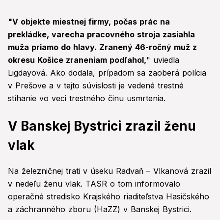
"V objekte miestnej firmy, počas prác na
prekládke, varecha pracovného stroja zasiahla
muža priamo do hlavy. Zranený 46-ročný muž z
okresu Košice zraneniam podľahol,
" uviedla
Ligdayová. Ako dodala, prípadom sa zaoberá polícia
v Prešove a v tejto súvislosti je vedené trestné
stíhanie vo veci trestného činu usmrtenia.
V Banskej Bystrici zrazil ženu
vlak
Na železničnej trati v úseku Radvaň – Vlkanová zrazil
v nedeľu ženu vlak. TASR o tom informovalo
operačné stredisko Krajského riaditeľstva Hasičského
a záchranného zboru (HaZZ) v Banskej Bystrici.