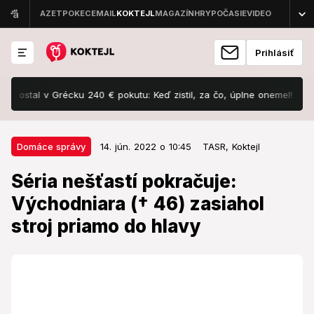
Prihlásiť
stal v Grécku 240 € pokutu: Keď zistil, za čo, úplne onemel!
Šoku
14. jún. 2022 o 10:45
Domáce správy
Domáce správy
14. jún. 2022 o 10:45
TASR,
Koktejl
Séria nešťastí pokračuje:
Séria nešťastí pokračuje:
Východniara († 46) zasiahol stroj
Východniara († 46) zasiahol
priamo do hlavy
stroj priamo do hlavy
Čierny začiatok týždňa.