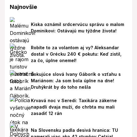
Najnovšie
Kiska oznámil srdcervúcu správu o malom
Dominikovi: Ostávajú mu týždne života!
Robíte to za volantom aj vy? Aleksandar
dostal v Grécku 240 € pokutu: Keď zistil,
za čo, úplne onemel!
Šokujúce slová Ivany Gáborík o vzťahu s
Mariánom: Ja som bola úplne na dne!
Druhýkrát by do toho nešla
Krvavá noc v Seredi: Taxikára zákerne
napadli dvaja muži, do chrbta mu mali
zasadiť 12 rán
Na Slovensku padla desivá hranica: TU
namerali viac ako 42 stupňov Celzia!