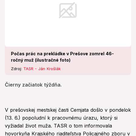
Počas prác na prekládke v Prešove zomrel 46-
ročný muž (ilustračné foto)
Zdroj:
TASR - Ján Krošlák
Čierny začiatok týždňa.
V prešovskej mestskej časti Cemjata došlo v pondelok
(13. 6.) popoludní k pracovnému úrazu, ktorý si
vyžiadal život muža. TASR o tom informovala
hovorkyňa Krajského riaditeľstva Policajného zboru v