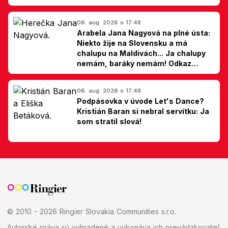
06. aug. 2026 o 17:48
Arabela Jana Nagyová na plné ústa:
Niekto žije na Slovensku a má
chalupu na Maldivách... Ja chalupy
nemám, baráky nemám! Odkaz
Slovákom
06. aug. 2026 o 17:48
Podpásovka v úvode Let's Dance?
Kristián Baran si nebral servítku: Ja
som stratil slová!
© 2010 - 2026 Ringier Slovakia Communities s.r.o.
Autorské práva sú vyhradené a vykonáva ich prevádzkovateľ