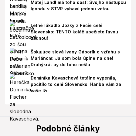
Matej Landl má toho dosť: Svojho nástupcu
Igondu v STVR vybavil jednou vetou
Letné lákadlo Jožky z Pečie celé
Slovensko: TENTO koláč upečiete ľavou
zadnou!
Šokujúce slová Ivany Gáborík o vzťahu s
Mariánom: Ja som bola úplne na dne!
Druhýkrát by do toho nešla
Dominika Kavaschová totálne vypenila,
pocítilo to celé Slovensko: Hanba vám za
vaše lži!
Podobné články