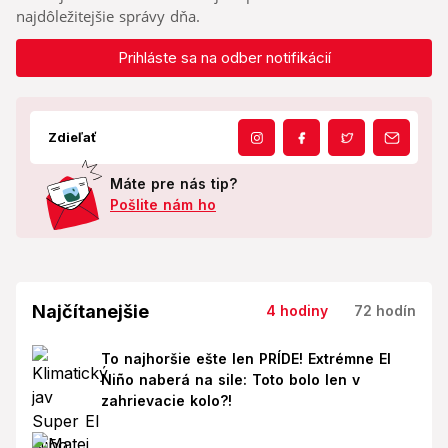
najdôležitejšie správy dňa.
Prihláste sa na odber notifikácií
Zdieľať
Máte pre nás tip?
Pošlite nám ho
Najčítanejšie
4 hodiny
72 hodín
To najhoršie ešte len PRÍDE! Extrémne El
Niño naberá na sile: Toto bolo len v
zahrievacie kolo?!