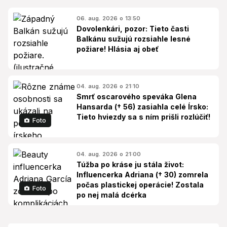
06. aug. 2026 o 13:50
Dovolenkári, pozor: Tieto časti
Balkánu sužujú rozsiahle lesné
požiare! Hlásia aj obeť
04. aug. 2026 o 21:10
Smrť oscarového speváka Glena
Hansarda († 56) zasiahla celé Írsko:
Tieto hviezdy sa s ním prišli rozlúčiť!
Foto
04. aug. 2026 o 21:00
Túžba po kráse ju stála život:
Influencerka Adriana († 30) zomrela
počas plastickej operácie! Zostala
Foto
po nej malá dcérka