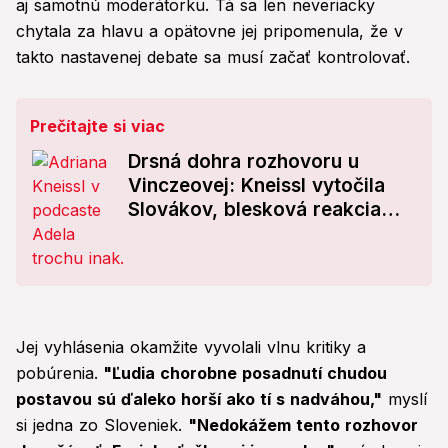
aj samotnú moderátorku. Tá sa len neveriacky
chytala za hlavu a opätovne jej pripomenula, že v
takto nastavenej debate sa musí začať kontrolovať.
Prečítajte si viac
Drsná dohra rozhovoru u
Vinczeovej: Kneissl vytočila
Slovákov, blesková reakcia
Adely! Exmarkizáčka náhle
zmizla... Čo sa deje?!
Jej vyhlásenia okamžite vyvolali vlnu kritiky a
pobúrenia.
"Ľudia chorobne posadnutí chudou
postavou sú ďaleko horší ako tí s nadváhou,"
myslí
si jedna zo Sloveniek.
"Nedokážem tento rozhovor