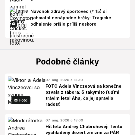
Navonok zdravý športovec († 15) si
nahmatal nenápadné hrčky: Tragické
odhalenie prišlo príliš neskoro
Podobné články
07. aug. 2026 o 15:30
FOTO Adela Vinczeová sa konečne
ozvala z tábora: S takýmito ľuďmi
trávim leto! Aha, čo jej spravilo
Foto
radosť
07. aug. 2026 o 15:00
Hit leta Andrey Chabroňovej: Tento
vychladený dezert zmizne za PÁR