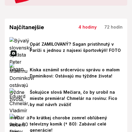
Najčítanejšie
4 hodiny
72 hodín
Opäť ZAMILOVANÝ? Sagan pristihnutý v
Paríži s jednou z najsexi športovkýň! FOTO
Kiska oznámil srdcervúcu správu o malom
Dominikovi: Ostávajú mu týždne života!
Šokujúce slová Mečiara, čo by urobil na
mieste premiéra! Chmelár na rovinu: Fico
by mal návrh zvážiť
Po krátkej chorobe zomrel obľúbený
televízny komik († 80): Zabával celé
generácie!