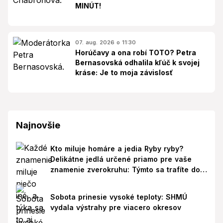
MINÚT!
07. aug. 2026 o 11:30
Horúčavy a ona robí TOTO? Petra
Bernasovská odhalila kľúč k svojej
kráse: Je to moja závislosť
Najnovšie
Kto miluje homáre a jedia Ryby ryby?
Delikátne jedlá určené priamo pre vaše
znamenie zverokruhu: Týmto sa trafíte do
ich chutí!
Sobota prinesie vysoké teploty: SHMÚ
vydala výstrahy pre viacero okresov