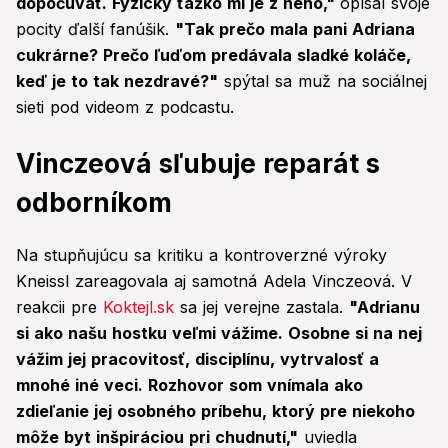
dopočúvať. Fyzicky ťažko mi je z neho,"
opísal svoje
pocity ďalší fanúšik.
"Tak prečo mala pani Adriana
cukrárne? Prečo ľuďom predávala sladké koláče,
keď je to tak nezdravé?"
spýtal sa muž na sociálnej
sieti pod videom z podcastu.
Vinczeová sľubuje reparát s
odborníkom
Na stupňujúcu sa kritiku a kontroverzné výroky
Kneissl zareagovala aj samotná Adela Vinczeová. V
reakcii pre
Koktejl.sk
sa jej verejne zastala.
"Adrianu
si ako našu hostku veľmi vážime. Osobne si na nej
vážim jej pracovitosť, disciplínu, vytrvalosť a
mnohé iné veci. Rozhovor som vnímala ako
zdieľanie jej osobného príbehu, ktorý pre niekoho
môže byt inšpiráciou pri chudnutí,"
uviedla