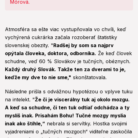
Atmosféra sa ešte viac vystupňovala vo chvíli, keď
vychýrená cukrárka začala rozoberať štatistiky
slovenskej obezity. "
Radšej by som sa najprv
opýtala človeka, doktora, odborníka.
Že keď človek
schudne, veď 60 % Slovákov je tučných, obéznych.
Každý druhý Slovák. Takže ten za dverami to je,
keďže my dve to nie sme,"
skonštatovala.
Následne prišla s odvážnou hypotézou o vplyve tuku
na intelekt. "
Že či je viscerálny tuk aj okolo mozgu.
A keď sa schudne, či ten tuk odtiaľ odchádza a ty
myslíš inak. Prisahám Bohu! Tučné mozgy myslia
inak ako štíhle,“
nebrala si servítky. Hostka svojimi
vyjadreniami o „tučných mozgoch“ viditeľne zaskočila