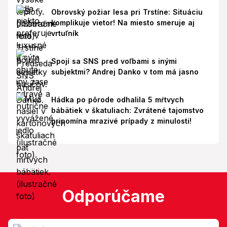
Obrovský požiar lesa pri Trstíne: Situáciu
komplikuje vietor! Na miesto smeruje aj
vrtuľník
Spojí sa SNS pred voľbami s inými
subjektmi? Andrej Danko v tom má jasno
Hádka po pôrode odhalila 5 mŕtvych
bábätiek v škatuliach: Zvrátené tajomstvo
pripomína mrazivé prípady z minulosti!
Odporúčame