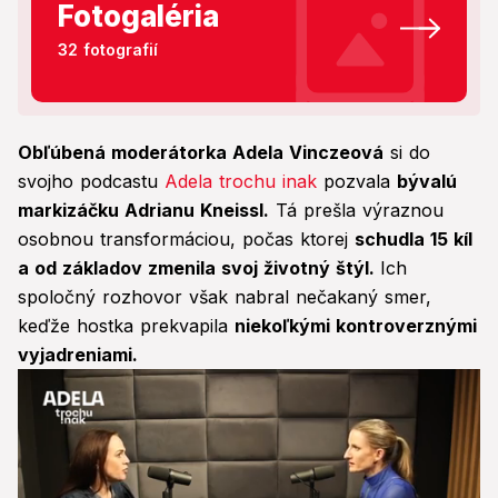
Fotogaléria
32 fotografií
Obľúbená moderátorka Adela Vinczeová
si do
svojho podcastu
Adela trochu inak
pozvala
bývalú
markizáčku Adrianu Kneissl.
Tá prešla výraznou
osobnou transformáciou, počas ktorej
schudla 15 kíl
a od základov zmenila svoj životný štýl.
Ich
spoločný rozhovor však nabral nečakaný smer,
keďže hostka prekvapila
niekoľkými kontroverznými
vyjadreniami.