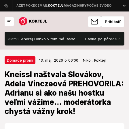
Prihlásiť
mi? Andrej Danko v tom má jasno
Hádka po pôrode odhalila 5 mŕtvy
13. máj. 2026 o 06:00
Domáce promi
Domáce promi
13. máj. 2026 o 06:00
Nikol,
Koktejl
Kneissl naštvala Slovákov, Adela
Kneissl naštvala Slovákov,
Vinczeová PREHOVORILA: Adrianu
Adela Vinczeová PREHOVORILA:
si ako našu hostku veľmi vážime...
Adrianu si ako našu hostku
moderátorka chystá vážny krok!
veľmi vážime... moderátorka
Moderátorka musela zasiahnuť.
chystá vážny krok!