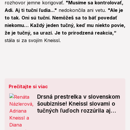
rozhovor jemne korigovať.
"Musíme sa kontrolovať,
Adi. Aj ti tuční ľudia..."
nedokončila ani vetu.
"Ale je
to tak. Oni sú tuční. Nemôžeš sa to báť povedať
niekomu… Každý jeden tučný, keď mu niekto povie,
že je tučný, sa urazí. Je to prirodzená reakcia,“
stála si za svojím Kneissl.
Prečítajte si viac
Drsná prestrelka v slovenskom
šoubiznise! Kneissl slovami o
tučných ľuďoch rozzúrila aj
Dianu Mórovú: Je to hanba!