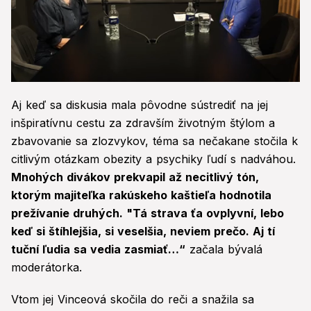
0
seconds
Aj keď sa diskusia mala pôvodne sústrediť na jej
of
1
inšpiratívnu cestu za zdravším životným štýlom a
minute,
zbavovanie sa zlozvykov, téma sa nečakane stočila k
38
seconds
citlivým otázkam obezity a psychiky ľudí s nadváhou.
Mnohých divákov prekvapil až necitlivý tón,
ktorým majiteľka rakúskeho kaštieľa hodnotila
prežívanie druhých. "Tá strava ťa ovplyvní, lebo
keď si štíhlejšia, si veselšia, neviem prečo. Aj tí
tuční ľudia sa vedia zasmiať…“
začala bývalá
moderátorka.
Vtom jej Vinceová skočila do reči a snažila sa