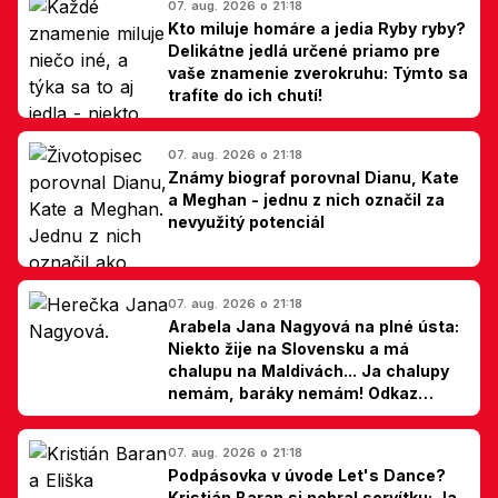
07. aug. 2026 o 21:18
Kto miluje homáre a jedia Ryby ryby?
Delikátne jedlá určené priamo pre
vaše znamenie zverokruhu: Týmto sa
trafíte do ich chutí!
07. aug. 2026 o 21:18
Známy biograf porovnal Dianu, Kate
a Meghan - jednu z nich označil za
nevyužitý potenciál
07. aug. 2026 o 21:18
Arabela Jana Nagyová na plné ústa:
Niekto žije na Slovensku a má
chalupu na Maldivách... Ja chalupy
nemám, baráky nemám! Odkaz
Slovákom
07. aug. 2026 o 21:18
Podpásovka v úvode Let's Dance?
Kristián Baran si nebral servítku: Ja