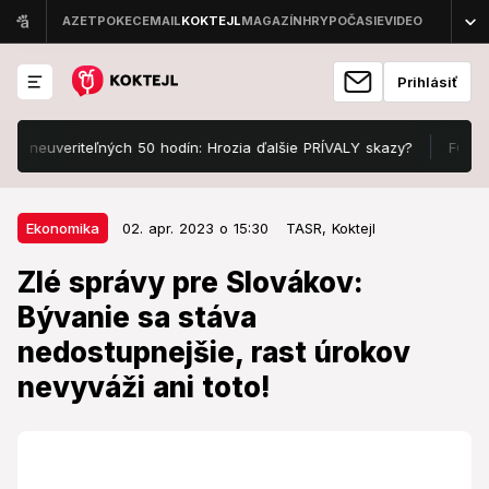
Prihlásiť
neuveriteľných 50 hodín: Hrozia ďalšie PRÍVALY skazy?
FOTO Manže
02. apr. 2023 o 15:30
Ekonomika
Ekonomika
02. apr. 2023 o 15:30
TASR,
Koktejl
Zlé správy pre Slovákov: Bývanie
Zlé správy pre Slovákov:
sa stáva nedostupnejšie, rast
Bývanie sa stáva
úrokov nevyváži ani toto!
nedostupnejšie, rast úrokov
Bývanie na Slovensku sa stáva vplyvom rastúcich
nevyváži ani toto!
úrokových sadzieb hypoték čoraz nedostupnejšie.