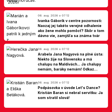
06. aug. 2026 o 07:12
Ivanka Gáborík v centre pozornosti:
Naozaj jej takéto verejné odhalenie
ako žene mohlo pomôcť? Skôr o tom
dávno vie, zamýšľa sa známa tvár
06. aug. 2026 o 07:12
Arabela Jana Nagyová na plné ústa:
Niekto žije na Slovensku a má
chalupu na Maldivách... Ja chalupy
nemám, baráky nemám! Odkaz
Slovákom
06. aug. 2026 o 07:12
Podpásovka v úvode Let's Dance?
Kristián Baran si nebral servítku: Ja
som stratil slová!