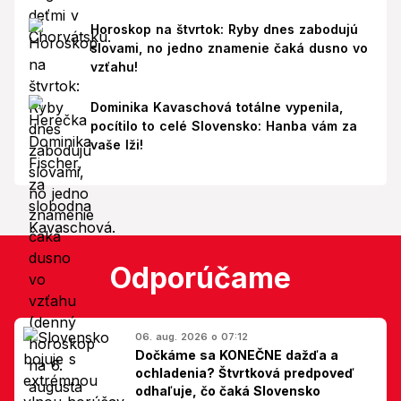
Horoskop na štvrtok: Ryby dnes zabodujú
slovami, no jedno znamenie čaká dusno vo
vzťahu!
Dominika Kavaschová totálne vypenila,
pocítilo to celé Slovensko: Hanba vám za
vaše lži!
Odporúčame
06. aug. 2026 o 07:12
Dočkáme sa KONEČNE dažďa a
ochladenia? Štvrtková predpoveď
odhaľuje, čo čaká Slovensko