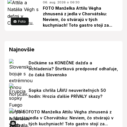
06. aug. 2026 o 06:30
FOTO Manželka Attilu Végha
zhnusená z jedla v Chorvátsku:
Neviem, čo stvárajú v tých
Foto
kuchyniach! Toto gastro stojí za...
Najnovšie
Dočkáme sa KONEČNE dažďa a
ochladenia? Štvrtková predpoveď odhaľuje,
čo čaká Slovensko
Sopka chrlila LÁVU neuveriteľných 50
hodín: Hrozia ďalšie PRÍVALY skazy?
FOTO Manželka Attilu Végha zhnusená z
jedla v Chorvátsku: Neviem, čo stvárajú v
tých kuchyniach! Toto gastro stojí za...