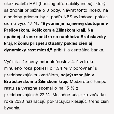
ukazovateľa HAI (housing affordability index), ktorý
sa zhoršil približne o 3 body. Návrat tohto indexu na
dlhodobý priemer by si podľa NBS vyžadoval pokles
cien o vyše 17 %.
"Bývanie je najmenej dostupné v
Prešovskom, Košickom a Žilinskom kraji. Na
opačnej strane spektra sa nachádza Bratislavský
kraj, k čomu prispel aktuálny pokles cien aj
dynamický rast miezd,"
priblížila centrálna banka.
Vyčíslila, že ceny nehnuteľnosti v 4. štvrťroku
minulého roka poklesli o 1,94 % v porovnaní s
predchádzajúcim kvartálom,
najvýraznejšie v
Bratislavskom a Žilinskom kraji.
Medziročné tempo
rastu sa výrazne spomalilo na 15 % z
predchádzajúcich 22 %. Mesačné údaje zo začiatku
roka 2023 naznačujú pokračujúci klesajúci trend cien
bývania.