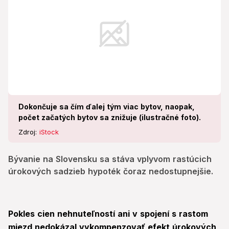
Dokončuje sa čím ďalej tým viac bytov, naopak,
počet začatých bytov sa znižuje (ilustračné foto).
Zdroj:
iStock
Bývanie na Slovensku sa stáva vplyvom rastúcich
úrokových sadzieb hypoték čoraz nedostupnejšie.
Pokles cien nehnuteľností ani v spojení s rastom
miezd nedokázal vykompenzovať efekt úrokových