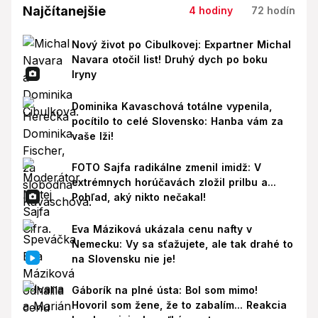
Najčítanejšie
4 hodiny
72 hodín
Nový život po Cibulkovej: Expartner Michal
Navara otočil list! Druhý dych po boku
Iryny
Dominika Kavaschová totálne vypenila,
pocítilo to celé Slovensko: Hanba vám za
vaše lži!
FOTO Sajfa radikálne zmenil imidž: V
extrémnych horúčavách zložil prilbu a...
Pohľad, aký nikto nečakal!
Eva Máziková ukázala cenu nafty v
Nemecku: Vy sa sťažujete, ale tak drahé to
na Slovensku nie je!
Gáborík na plné ústa: Bol som mimo!
Hovoril som žene, že to zabalím... Reakcia