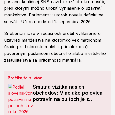
poslanci koaličnej SNS navrhli rozšíriť okruh osôb,
pred ktorými možno urobiť vyhlásenie o uzavretí
manželstva. Parlament v utorok novelu definitívne
schválil. Účinná bude od 1. septembra 2026.
Snúbenci môžu v súčasnosti urobiť vyhlásenie o
uzavretí manželstva na ktoromkoľvek matričnom
úrade pred starostom alebo primátorom či
povereným poslancom obecného alebo mestského
zastupiteľstva za prítomnosti matrikára.
Prečítajte si viac
Smutná vizitka našich
obchodov: Viac ako polovica
potravín na pultoch je z
dovozu! TIETO reťazce dopadli
najhoršie