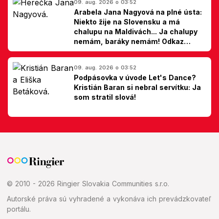
09. aug. 2026 o 03:52
Arabela Jana Nagyová na plné ústa:
Niekto žije na Slovensku a má
chalupu na Maldivách... Ja chalupy
nemám, baráky nemám! Odkaz
Slovákom
09. aug. 2026 o 03:52
Podpásovka v úvode Let's Dance?
Kristián Baran si nebral servítku: Ja
som stratil slová!
© 2010 - 2026 Ringier Slovakia Communities s.r.o.
Autorské práva sú vyhradené a vykonáva ich prevádzkovateľ
portálu.