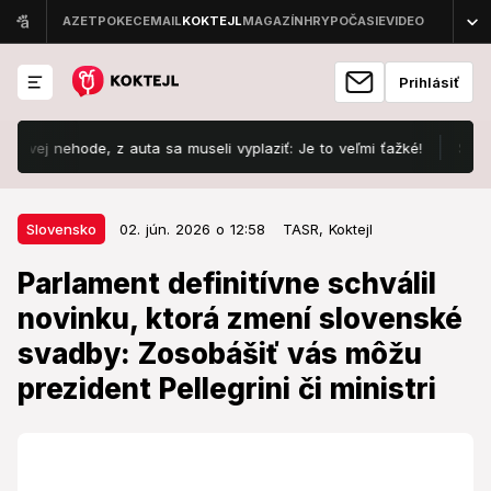
Prihlásiť
ehode, z auta sa museli vyplaziť: Je to veľmi ťažké!
Šokujúca di
02. jún. 2026 o 12:58
Slovensko
Slovensko
02. jún. 2026 o 12:58
TASR,
Koktejl
Parlament definitívne schválil
Parlament definitívne schválil
novinku, ktorá zmení slovenské
novinku, ktorá zmení slovenské
svadby: Zosobášiť vás môžu
svadby: Zosobášiť vás môžu
prezident Pellegrini či ministri
prezident Pellegrini či ministri
Novela bude účinná od 1. septembra 2026.