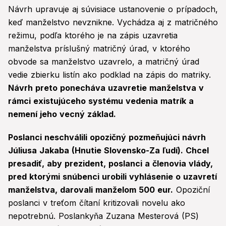
Návrh upravuje aj súvisiace ustanovenie o prípadoch,
keď manželstvo nevznikne. Vychádza aj z matričného
režimu, podľa ktorého je na zápis uzavretia
manželstva príslušný matričný úrad, v ktorého
obvode sa manželstvo uzavrelo, a matričný úrad
vedie zbierku listín ako podklad na zápis do matriky.
Návrh preto ponecháva uzavretie manželstva v
rámci existujúceho systému vedenia matrík a
nemení jeho vecný základ.
Poslanci neschválili opozičný pozmeňujúci návrh
Júliusa Jakaba (Hnutie Slovensko-Za ľudí). Chcel
presadiť, aby prezident, poslanci a členovia vlády,
pred ktorými snúbenci urobili vyhlásenie o uzavretí
manželstva, darovali manželom 500 eur.
Opoziční
poslanci v treťom čítaní kritizovali novelu ako
nepotrebnú. Poslankyňa Zuzana Mesterová (PS)