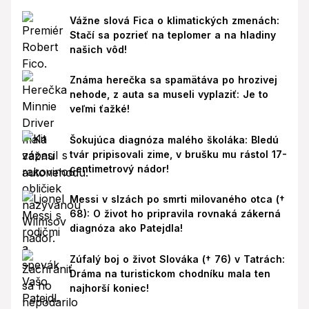
Vážne slová Fica o klimatických zmenách:
Stačí sa pozrieť na teplomer a na hladiny
našich vôd!
Známa herečka sa spamätáva po hrozivej
nehode, z auta sa museli vyplaziť: Je to
veľmi ťažké!
Šokujúca diagnóza malého školáka: Bledú
tvár pripisovali zime, v brušku mu rástol 17-
centimetrový nádor!
Messi v slzách po smrti milovaného otca (†
68): O život ho pripravila rovnaká zákerná
diagnóza ako Patejdla!
Zúfalý boj o život Slováka († 76) v Tatrách:
Dráma na turistickom chodníku mala ten
najhorší koniec!