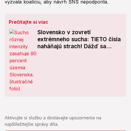
vyzvala koalíciu, aby návrh SNS nepodporila.
Prečítajte si viac
Slovensko v zovretí
extrémneho sucha: TIETO čísla
naháňajú strach! Dážď sa
niektorým oblastiam oblúkom
vyhýba
Aktivujte si službu a dostávajte upozornenia na
najdôležitejšie správy dňa.