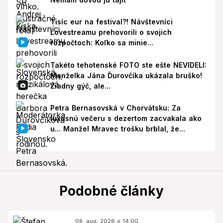
Tisíc eur na festival?! Návštevníci
Lovestreamu prehovorili o svojich
rozpočtoch: Koľko sa minie...
Takéto tehotenské FOTO ste ešte NEVIDELI:
Manželka Jána Ďurovčíka ukázala bruško!
Žiadny gýč, ale...
Petra Bernasovská v Chorvátsku: Za
luxusnú večeru s dezertom zacvakala ako
u... Manžel Mravec trošku brblal, že...
Podobné články
08. aug. 2026 o 14:00