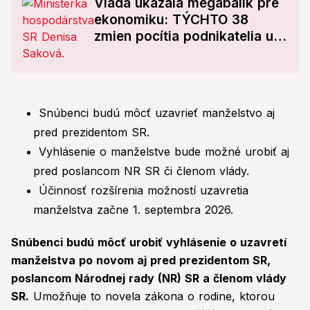
Vláda ukázala megabalík pre
ekonomiku: TÝCHTO 38
zmien pocítia podnikatelia už
čoskoro
Snúbenci budú môcť uzavrieť manželstvo aj
pred prezidentom SR.
Vyhlásenie o manželstve bude možné urobiť aj
pred poslancom NR SR či členom vlády.
Účinnosť rozšírenia možností uzavretia
manželstva začne 1. septembra 2026.
Snúbenci budú môcť urobiť vyhlásenie o uzavretí
manželstva po novom aj pred prezidentom SR,
poslancom Národnej rady (NR) SR a členom vlády
SR.
Umožňuje to novela zákona o rodine, ktorou