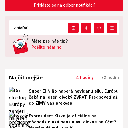
Prihláste sa na odber notifikácií
Zdieľať
Máte pre nás tip?
Pošlite nám ho
Najčítanejšie
4 hodiny
72 hodín
Super El Niño naberá nevídanú silu, Európu
čaká na jeseň divoký ZVRAT: Predpoveď až
do ZIMY vás prekvapí!
Exprezident Kiska je oficiálne na
dôchodku: Aká penzia mu cinkne na účet?
Nemám dôvod ju tajiť