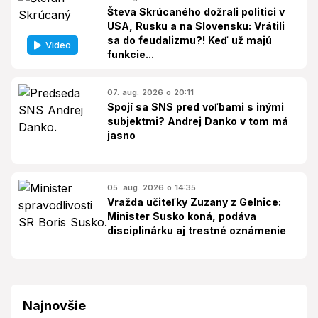
Števa Skrúcaného dožrali politici v
USA, Rusku a na Slovensku: Vrátili
sa do feudalizmu?! Keď už majú
Video
funkcie...
07. aug. 2026 o 20:11
Spojí sa SNS pred voľbami s inými
subjektmi? Andrej Danko v tom má
jasno
05. aug. 2026 o 14:35
Vražda učiteľky Zuzany z Gelnice:
Minister Susko koná, podáva
disciplinárku aj trestné oznámenie
Najnovšie