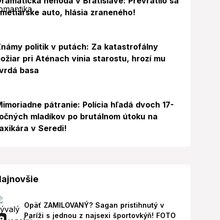
ramatická nehoda v Bratislave: Prevrátilo sa
metiarske auto, hlásia zraneného!
námy politik v putách: Za katastrofálny
ožiar pri Aténach vinia starostu, hrozí mu
vrdá basa
imoriadne pátranie: Polícia hľadá dvoch 17-
očných mladíkov po brutálnom útoku na
axikára v Seredi!
ajnovšie
Opäť ZAMILOVANÝ? Sagan pristihnutý v
Paríži s jednou z najsexi športovkýň! FOTO