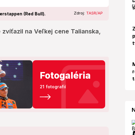
D
s
Zdroj:
TASR/AP
erstappen (Red Bull).
Z
zvíťazil na Veľkej cene Talianska,
p
t
M
r
Fotogaléria
t
21 fotografií
N