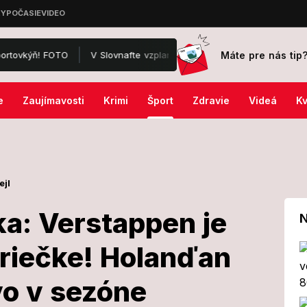
Máte pre nás tip
O
V Slovnafte vzplanula nádrž: Odhalili, čo predchádzalo požiaru!
e
Zaujímavosti
Krimi
Šport
Zdravie
Videá
Kv
ejl
ka: Verstappen je
N
priečke! Holanďan
alianska:
vo v sezóne