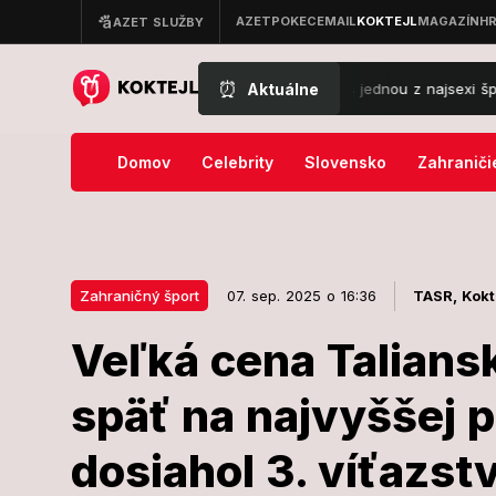
⏰
Aktuálne
VANÝ? Sagan pristihnutý v Paríži s jednou z najsexi športovkýň! FOT
Domov
Celebrity
Slovensko
Zahraniči
Zahraničný šport
07. sep. 2025 o 16:36
TASR,
Kokt
Veľká cena Talians
07. sep. 2025 o 16:36
Zahraničný šport
späť na najvyššej 
Veľká cena T
dosiahol 3. víťazst