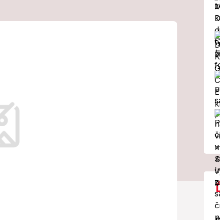
 späť na
iečke! Holanďan
íťazstvo v
lle zvíťazil na Veľkej cene Talianska,