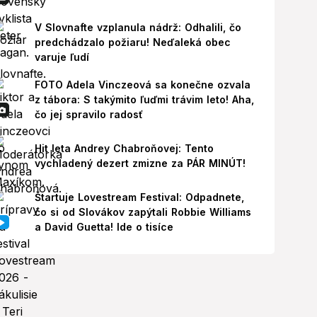
V Slovnafte vzplanula nádrž: Odhalili, čo
predchádzalo požiaru! Neďaleká obec
varuje ľudí
FOTO Adela Vinczeová sa konečne ozvala
z tábora: S takýmito ľuďmi trávim leto! Aha,
čo jej spravilo radosť
Hit leta Andrey Chabroňovej: Tento
vychladený dezert zmizne za PÁR MINÚT!
Štartuje Lovestream Festival: Odpadnete,
čo si od Slovákov zapýtali Robbie Williams
a David Guetta! Ide o tisíce