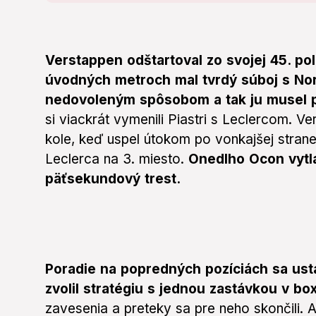
Verstappen odštartoval zo svojej 45. pol
úvodných metroch mal tvrdý súboj s Norr
nedovoleným spôsobom a tak ju musel p
si viackrát vymenili Piastri s Leclercom. Ver
kole, keď uspel útokom po vonkajšej strane 
Leclerca na 3. miesto.
Onedlho Ocon vytlač
päťsekundový trest.
Poradie na popredných pozíciách sa ustá
zvolil stratégiu s jednou zastávkou v bo
zavesenia a preteky sa pre neho skončili. 