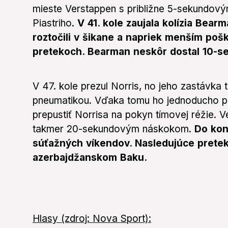
mieste Verstappen s približne 5-sekundo
Piastriho.
V 41. kole zaujala kolízia Bear
roztočili v šikane a napriek menším po
pretekoch. Bearman neskôr dostal 10-se
V 47. kole prezul Norris, no jeho zastávka t
pneumatikou. Vďaka tomu ho jednoducho pre
prepustiť Norrisa na pokyn tímovej réžie. V
takmer 20-sekundovým náskokom.
Do kon
súťažných víkendov. Nasledujúce pretek
azerbajdžanskom Baku.
H
lasy (zdroj: Nova Sport):