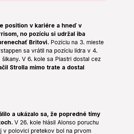
e position v kariére a hneď v
isom, no pozíciu si udržal iba
renechať Britovi.
Pozíciu na 3. mieste
stappen sa vrátil na pozíciu lídra v 4.
šikany. V 6. kole sa Piastri dostal cez
il Strolla mimo trate a dostal
lilo a ukázalo sa, že popredné tímy
xoch.
V 26. kole hlásil Alonso poruchu
Aj v polovici pretekov bol na prvom