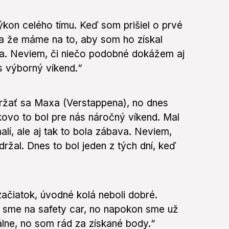
kon celého tímu. Keď som prišiel o prvé
a že máme na to, aby som ho získal
a. Neviem, či niečo podobné dokážem aj
s výborný víkend.“
ržať sa Maxa (Verstappena), no dnes
kovo to bol pre nás náročný víkend. Mal
lí, ale aj tak to bola zábava. Neviem,
držal. Dnes to bol jeden z tých dní, keď
ačiatok, úvodné kolá neboli dobré.
li sme na safety car, no napokon sme už
álne, no som rád za získané body.“