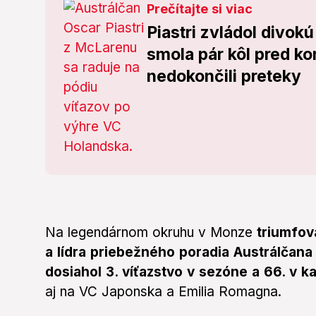
Prečítajte si viac
Piastri zvládol divok
smola pár kôl pred ko
nedokončili preteky
Na legendárnom okruhu v Monze
triumfov
a lídra priebežného poradia Austrálčana
dosiahol 3. víťazstvo v sezóne a 66. v k
aj na VC Japonska a Emilia Romagna.