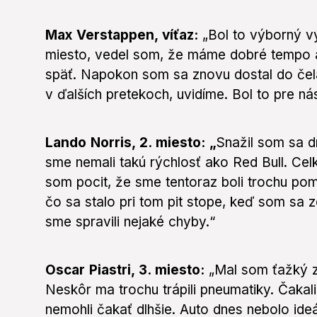
Max Verstappen, víťaz:
„Bol to výborný vý
miesto, vedel som, že máme dobré tempo 
späť. Napokon som sa znovu dostal do čel
v ďalších pretekoch, uvidíme. Bol to pre ná
Lando Norris, 2. miesto: „
Snažil som sa d
sme nemali takú rýchlosť ako Red Bull. Cel
som pocit, že sme tentoraz boli trochu poma
čo sa stalo pri tom pit stope, keď som sa z
sme spravili nejaké chyby.“
Oscar Piastri, 3. miesto:
„Mal som ťažký z
Neskôr ma trochu trápili pneumatiky. Čaka
nemohli čakať dlhšie. Auto dnes nebolo ide