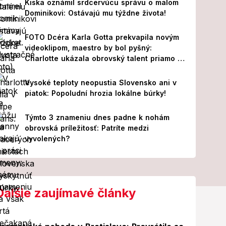
Kiska oznámil srdcervúcu správu o malom
Dominikovi: Ostávajú mu týždne života!
FOTO Dcéra Karla Gotta prekvapila novým
videoklipom, maestro by bol pyšný:
Charlotte ukázala obrovský talent priamo v
Paríži!
Vysoké teploty neopustia Slovensko ani v
piatok: Popoludní hrozia lokálne búrky!
Týmto 3 znameniu dnes padne k nohám
obrovská príležitosť: Patríte medzi
vyvolených?
Ďalšie zaujímavé články