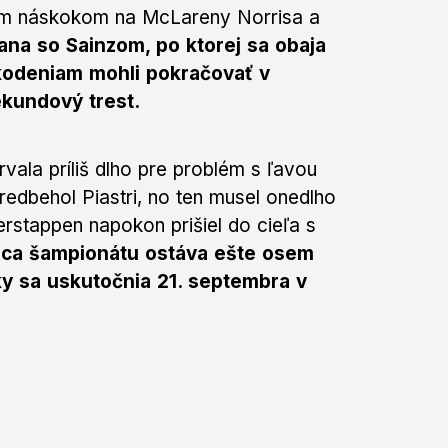
vým náskokom na McLareny Norrisa a
mana so Sainzom, po ktorej sa obaja
škodeniam mohli pokračovať v
kundový trest.
rvala príliš dlho pre problém s ľavou
dbehol Piastri, no ten musel onedlho
erstappen napokon prišiel do cieľa s
ca šampionátu ostáva ešte osem
y sa uskutočnia 21. septembra v