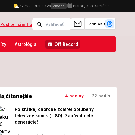
Prihlásiť
?
Pošlite nám ho
 Neďaleká obec varuje ľudí
FOTO Adela Vinczeová sa konečne ozvala
ízy
Astrológia
Off Record
ajčítanejšie
4 hodiny
72 hodín
Po krátkej chorobe zomrel obľúbený
televízny komik († 80): Zabával celé
generácie!