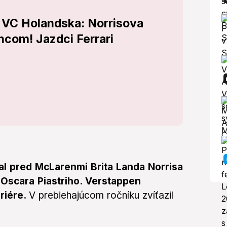
ú VC Holandska: Norrisova
ncom! Jazdci Ferrari
al pred McLarenmi Brita Landa Norrisa
 Oscara Piastriho. Verstappen
ariére.
V prebiehajúcom ročníku zvíťazil