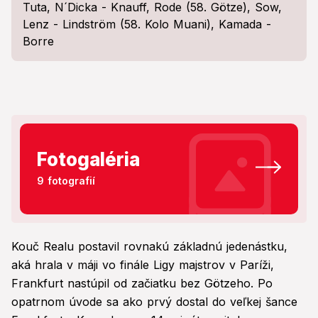
Tuta, N´Dicka - Knauff, Rode (58. Götze), Sow,
Lenz - Lindström (58. Kolo Muani), Kamada -
Borre
Fotogaléria
9 fotografií
Kouč Realu postavil rovnakú základnú jedenástku,
aká hrala v máji vo finále Ligy majstrov v Paríži,
Frankfurt nastúpil od začiatku bez Götzeho. Po
opatrnom úvode sa ako prvý dostal do veľkej šance