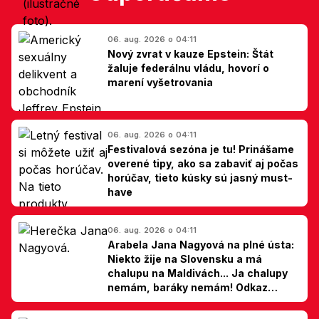
06. aug. 2026 o 04:11
Nový zvrat v kauze Epstein: Štát
žaluje federálnu vládu, hovorí o
marení vyšetrovania
06. aug. 2026 o 04:11
Festivalová sezóna je tu! Prinášame
overené tipy, ako sa zabaviť aj počas
horúčav, tieto kúsky sú jasný must-
have
06. aug. 2026 o 04:11
Arabela Jana Nagyová na plné ústa:
Niekto žije na Slovensku a má
chalupu na Maldivách... Ja chalupy
nemám, baráky nemám! Odkaz
Slovákom