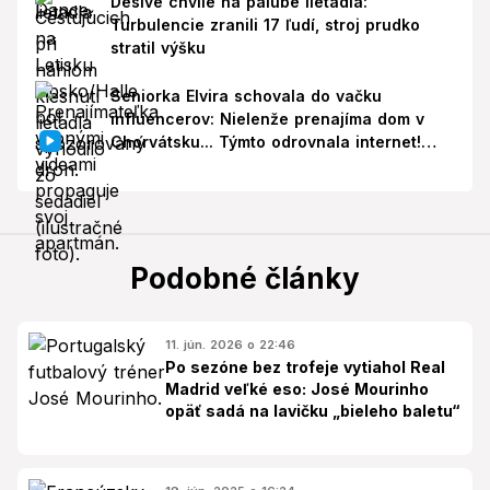
Desivé chvíle na palube lietadla:
Turbulencie zranili 17 ľudí, stroj prudko
stratil výšku
Seniorka Elvira schovala do vačku
influencerov: Nielenže prenajíma dom v
Chorvátsku... Týmto odrovnala internet!
VIDEO
Podobné články
11. jún. 2026 o 22:46
Po sezóne bez trofeje vytiahol Real
Madrid veľké eso: José Mourinho
opäť sadá na lavičku „bieleho baletu“