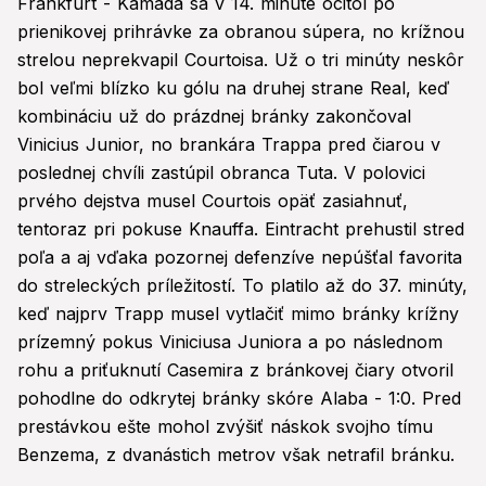
Frankfurt - Kamada sa v 14. minúte ocitol po
prienikovej prihrávke za obranou súpera, no krížnou
strelou neprekvapil Courtoisa. Už o tri minúty neskôr
bol veľmi blízko ku gólu na druhej strane Real, keď
kombináciu už do prázdnej bránky zakončoval
Vinicius Junior, no brankára Trappa pred čiarou v
poslednej chvíli zastúpil obranca Tuta. V polovici
prvého dejstva musel Courtois opäť zasiahnuť,
tentoraz pri pokuse Knauffa. Eintracht prehustil stred
poľa a aj vďaka pozornej defenzíve nepúšťal favorita
do streleckých príležitostí. To platilo až do 37. minúty,
keď najprv Trapp musel vytlačiť mimo bránky krížny
prízemný pokus Viniciusa Juniora a po následnom
rohu a priťuknutí Casemira z bránkovej čiary otvoril
pohodlne do odkrytej bránky skóre Alaba - 1:0. Pred
prestávkou ešte mohol zvýšiť náskok svojho tímu
Benzema, z dvanástich metrov však netrafil bránku.