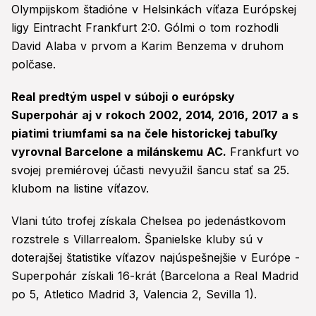
Olympijskom štadióne v Helsinkách víťaza Európskej
ligy Eintracht Frankfurt 2:0. Gólmi o tom rozhodli
David Alaba v prvom a Karim Benzema v druhom
polčase.
Real predtým uspel v súboji o európsky
Superpohár aj v rokoch 2002, 2014, 2016, 2017 a s
piatimi triumfami sa na čele historickej tabuľky
vyrovnal Barcelone a milánskemu AC.
Frankfurt vo
svojej premiérovej účasti nevyužil šancu stať sa 25.
klubom na listine víťazov.
Vlani túto trofej získala Chelsea po jedenástkovom
rozstrele s Villarrealom. Španielske kluby sú v
doterajšej štatistike víťazov najúspešnejšie v Európe -
Superpohár získali 16-krát (Barcelona a Real Madrid
po 5, Atletico Madrid 3, Valencia 2, Sevilla 1).