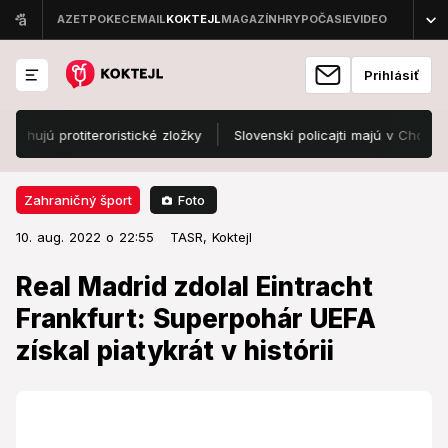
Prihlásiť
ú protiteroristické zložky
Slovenskí policajti majú v Chorvátsku 
Foto
Zahraničný šport
10. aug. 2022 o 22:55
Zahraničný šport
10. aug. 2022 o 22:55
Real Madrid zdolal Eintracht
TASR,
Koktejl
Frankfurt: Superpohár UEFA získal
Real Madrid zdolal Eintracht
piatykrát v histórii
Frankfurt: Superpohár UEFA
získal piatykrát v histórii
Futbalisti Realu Madrid získali piatykrát v histórii
Superpohár UEFA.