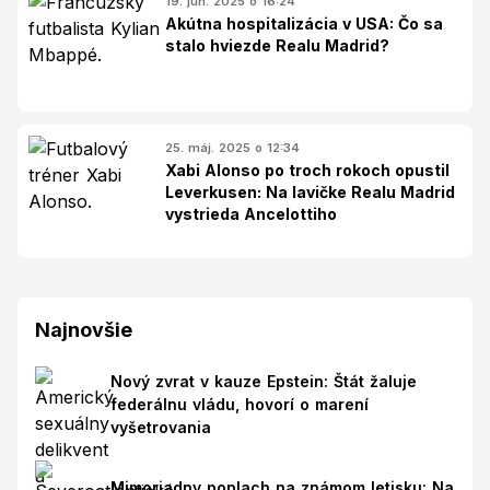
19. jún. 2025 o 16:24
Akútna hospitalizácia v USA: Čo sa
stalo hviezde Realu Madrid?
25. máj. 2025 o 12:34
Xabi Alonso po troch rokoch opustil
Leverkusen: Na lavičke Realu Madrid
vystrieda Ancelottiho
Najnovšie
Nový zvrat v kauze Epstein: Štát žaluje
federálnu vládu, hovorí o marení
vyšetrovania
Mimoriadny poplach na známom letisku: Na