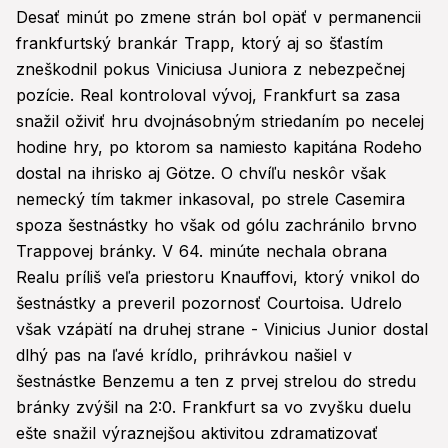
Desať minút po zmene strán bol opäť v permanencii
frankfurtský brankár Trapp, ktorý aj so šťastím
zneškodnil pokus Viniciusa Juniora z nebezpečnej
pozície. Real kontroloval vývoj, Frankfurt sa zasa
snažil oživiť hru dvojnásobným striedaním po necelej
hodine hry, po ktorom sa namiesto kapitána Rodeho
dostal na ihrisko aj Götze. O chvíľu neskôr však
nemecký tím takmer inkasoval, po strele Casemira
spoza šestnástky ho však od gólu zachránilo brvno
Trappovej bránky. V 64. minúte nechala obrana
Realu príliš veľa priestoru Knauffovi, ktorý vnikol do
šestnástky a preveril pozornosť Courtoisa. Udrelo
však vzápätí na druhej strane - Vinicius Junior dostal
dlhý pas na ľavé krídlo, prihrávkou našiel v
šestnástke Benzemu a ten z prvej strelou do stredu
bránky zvýšil na 2:0. Frankfurt sa vo zvyšku duelu
ešte snažil výraznejšou aktivitou zdramatizovať