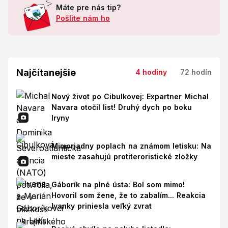
Máte pre nás tip?
Pošlite nám ho
Najčítanejšie
4 hodiny
72 hodín
Nový život po Cibulkovej: Expartner Michal
Navara otočil list! Druhý dych po boku
Iryny
Mimoriadny poplach na známom letisku: Na
mieste zasahujú protiteroristické zložky
Gáborík na plné ústa: Bol som mimo!
Hovoril som žene, že to zabalím... Reakcia
Ivanky priniesla veľký zvrat