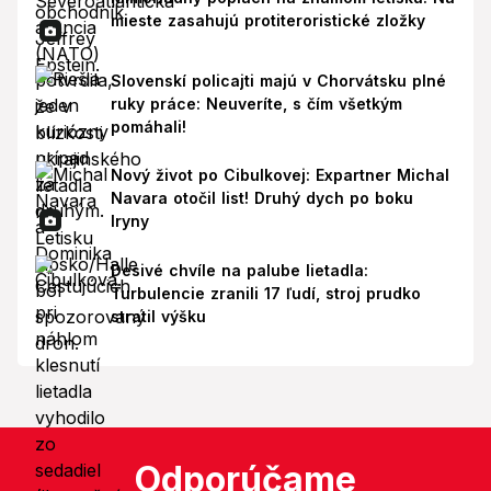
mieste zasahujú protiteroristické zložky
Slovenskí policajti majú v Chorvátsku plné
ruky práce: Neuveríte, s čím všetkým
pomáhali!
Nový život po Cibulkovej: Expartner Michal
Navara otočil list! Druhý dych po boku
Iryny
Desivé chvíle na palube lietadla:
Turbulencie zranili 17 ľudí, stroj prudko
stratil výšku
Odporúčame