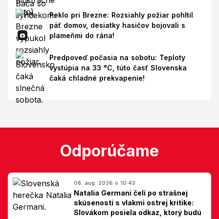
Peklo pri Brezne: Rozsiahly požiar pohltil
päť domov, desiatky hasičov bojovali s
plameňmi do rána!
Predpoveď počasia na sobotu: Teploty
vystúpia na 33 °C, túto časť Slovenska
čaká chladné prekvapenie!
Odporúčame
08. aug. 2026 o 10:43
Natalia Germani čelí po strašnej
skúsenosti s vlakmi ostrej kritike:
Slovákom posiela odkaz, ktorý budú