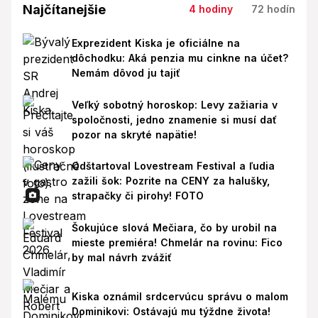
Najčítanejšie
4 hodiny
72 hodín
Exprezident Kiska je oficiálne na
dôchodku: Aká penzia mu cinkne na účet?
Nemám dôvod ju tajiť
Veľký sobotný horoskop: Levy zažiaria v
spoločnosti, jedno znamenie si musí dať
pozor na skryté napätie!
Odštartoval Lovestream Festival a ľudia
zažili šok: Pozrite na CENY za halušky,
strapačky či pirohy! FOTO
Šokujúce slová Mečiara, čo by urobil na
mieste premiéra! Chmelár na rovinu: Fico
by mal návrh zvážiť
Kiska oznámil srdcervúcu správu o malom
Dominikovi: Ostávajú mu týždne života!