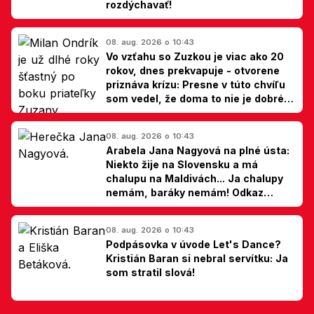
rozdýchavať!
08. aug. 2026 o 10:43
Vo vzťahu so Zuzkou je viac ako 20
rokov, dnes prekvapuje - otvorene
priznáva krízu: Presne v túto chvíľu
som vedel, že doma to nie je dobré,
hovorí Milan Ondrík
08. aug. 2026 o 10:43
Arabela Jana Nagyová na plné ústa:
Niekto žije na Slovensku a má
chalupu na Maldivách... Ja chalupy
nemám, baráky nemám! Odkaz
Slovákom
08. aug. 2026 o 10:43
Podpásovka v úvode Let's Dance?
Kristián Baran si nebral servítku: Ja
som stratil slová!