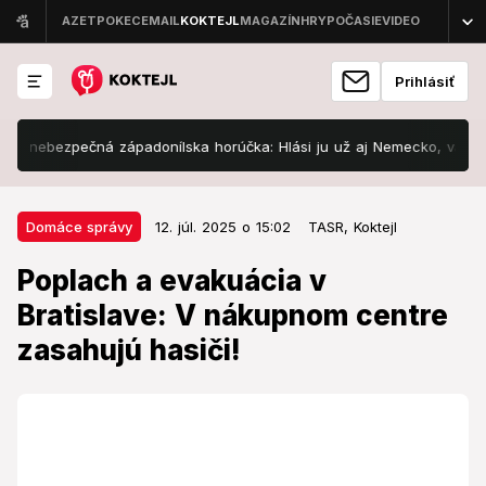
Prihlásiť
nebezpečná západonílska horúčka: Hlási ju už aj Nemecko, väčšina ľudí
12. júl. 2025 o 15:02
Domáce správy
Domáce správy
12. júl. 2025 o 15:02
TASR,
Koktejl
Poplach a evakuácia v Bratislave:
Poplach a evakuácia v
V nákupnom centre zasahujú
Bratislave: V nákupnom centre
hasiči!
zasahujú hasiči!
Zásah potvrdil aj bratislavský krajský policajný
hovorca.