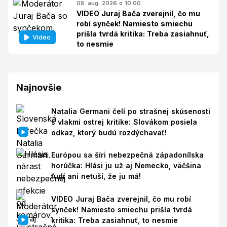
08. aug. 2026 o 10:00
VIDEO Juraj Bača zverejnil, čo mu
robí synček! Namiesto smiechu
prišla tvrdá kritika: Treba zasiahnuť,
Video
to nesmie
Najnovšie
Natalia Germani čelí po strašnej skúsenosti
s vlakmi ostrej kritike: Slovákom posiela
odkaz, ktorý budú rozdýchavať!
Európou sa šíri nebezpečná západonílska
horúčka: Hlási ju už aj Nemecko, väčšina
ľudí ani netuší, že ju má!
VIDEO Juraj Bača zverejnil, čo mu robí
synček! Namiesto smiechu prišla tvrdá
kritika: Treba zasiahnuť, to nesmie