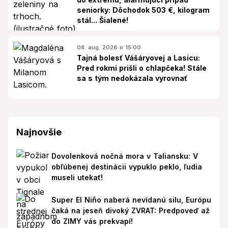
seniorky: Dôchodok 503 €, kilogram
stál... Šialené!
08. aug. 2026 o 15:00
Tajná bolesť Vášáryovej a Lasicu:
Pred rokmi prišli o chlapčeka! Stále
sa s tým nedokázala vyrovnať
Najnovšie
Dovolenková nočná mora v Taliansku: V
obľúbenej destinácii vypuklo peklo, ľudia
museli utekať!
Super El Niño naberá nevídanú silu, Európu
čaká na jeseň divoký ZVRAT: Predpoveď až
do ZIMY vás prekvapí!