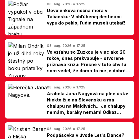
08. aug. 2026 o 17:25
Dovolenková nočná mora v
Taliansku: V obľúbenej destinácii
vypuklo peklo, ľudia museli utekať!
08. aug. 2026 o 17:25
Vo vzťahu so Zuzkou je viac ako 20
rokov, dnes prekvapuje - otvorene
priznáva krízu: Presne v túto chvíľu
som vedel, že doma to nie je dobré,
hovorí Milan Ondrík
08. aug. 2026 o 17:25
Arabela Jana Nagyová na plné ústa:
Niekto žije na Slovensku a má
chalupu na Maldivách... Ja chalupy
nemám, baráky nemám! Odkaz
Slovákom
08. aug. 2026 o 17:25
Podpásovka v úvode Let's Dance?