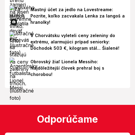
Mastný účet za jedlo na Lovestreame:
Pozrite, koľko zacvakala Lenka za langoš a
hranolky!
V Chorvátsku vyleteli ceny zeleniny do
extrému, alarmujúci prípad seniorky:
Dôchodok 503 €, kilogram stál... Šialené!
Obrovský žiaľ Lionela Messiho:
Najdôležitejší človek prehral boj s
chorobou!
Odporúčame