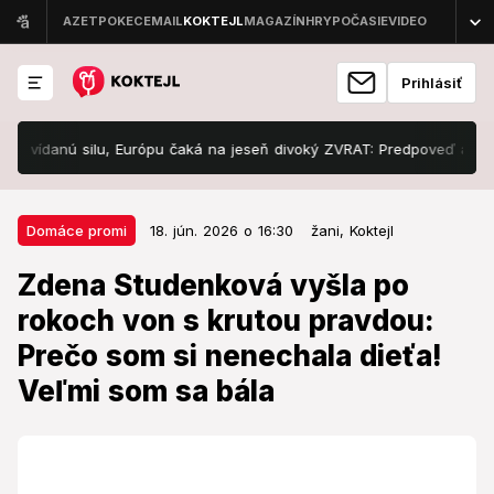
Prihlásiť
danú silu, Európu čaká na jeseň divoký ZVRAT: Predpoveď až do ZIMY
18. jún. 2026 o 16:30
Domáce promi
Domáce promi
18. jún. 2026 o 16:30
žani,
Koktejl
Zdena Studenková vyšla po
Zdena Studenková vyšla po
rokoch von s krutou pravdou:
rokoch von s krutou pravdou:
Prečo som si nenechala dieťa!
Prečo som si nenechala dieťa!
Veľmi som sa bála
Veľmi som sa bála
Držala to tajomstvo v sebe dlhé roky.