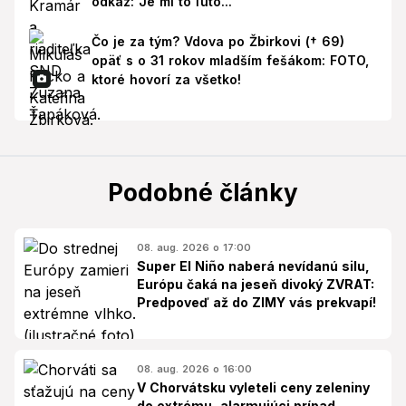
odkaz: Je mi to ľúto...
Čo je za tým? Vdova po Žbirkovi († 69)
opäť s o 31 rokov mladším fešákom: FOTO,
ktoré hovorí za všetko!
Podobné články
08. aug. 2026 o 17:00
Super El Niño naberá nevídanú silu,
Európu čaká na jeseň divoký ZVRAT:
Predpoveď až do ZIMY vás prekvapí!
08. aug. 2026 o 16:00
V Chorvátsku vyleteli ceny zeleniny
do extrému, alarmujúci prípad