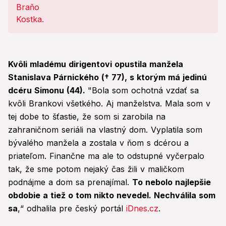
Kvôli mladému dirigentovi opustila manžela
Stanislava Párnického († 77), s ktorým má jedinú
dcéru Simonu (44).
"Bola som ochotná vzdať sa
kvôli Brankovi všetkého. Aj manželstva. Mala som v
tej dobe to šťastie, že som si zarobila na
zahraničnom seriáli na vlastný dom. Vyplatila som
bývalého manžela a zostala v ňom s dcérou a
priateľom. Finančne ma ale to odstupné vyčerpalo
tak, že sme potom nejaký čas žili v maličkom
podnájme a dom sa prenajímal.
To nebolo najlepšie
obdobie a tiež o tom nikto nevedel. Nechválila som
sa
,“ odhalila pre český portál
iDnes.cz
.