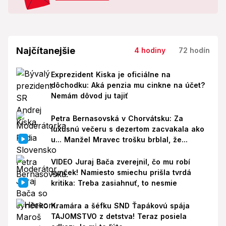
Najčítanejšie
4 hodiny
72 hodín
Exprezident Kiska je oficiálne na
dôchodku: Aká penzia mu cinkne na účet?
Nemám dôvod ju tajiť
Petra Bernasovská v Chorvátsku: Za
luxusnú večeru s dezertom zacvakala ako
u... Manžel Mravec trošku brblal, že...
VIDEO Juraj Bača zverejnil, čo mu robí
synček! Namiesto smiechu prišla tvrdá
kritika: Treba zasiahnuť, to nesmie
Kramára a šéfku SND Ťapákovú spája
TAJOMSTVO z detstva! Teraz posiela