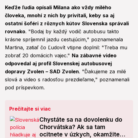
Keďže ľudia opísali Milana ako vždy milého
človeka, mnohí z nich by privítali, keby sa aj
ostatní šoféri z rôznych kútov Slovenska správali
rovnako
. "Bodaj by každý vodič autobusu takto
krásne spríjemnil jazdu cestujúcim," poznamenala
Martina, zatiaľ čo Ľudovít vtipne doplnil: "Treba mu
zobrať 20 domácich vajec."
Na zábavné video
odpovedal aj profil Slovenskej autobusovej
dopravy Zvolen – SAD Zvolen
. "Ďakujeme za milé
slová a video s radosťou prezdieľame," poznamenali
pod príspevkom.
Prečítajte si viac
Chystáte sa na dovolenku do
Chorvátska? Ak sa tam
ocitnete v úzkych, okamžite