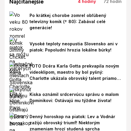
Najčítanejšie
4 hodiny
72 hodín
Po krátkej chorobe zomrel obľúbený
televízny komik († 80): Zabával celé
generácie!
Vysoké teploty neopustia Slovensko ani v
piatok: Popoludní hrozia lokálne búrky!
FOTO Dcéra Karla Gotta prekvapila novým
videoklipom, maestro by bol pyšný:
Charlotte ukázala obrovský talent priamo v
Paríži!
Kiska oznámil srdcervúcu správu o malom
Dominikovi: Ostávajú mu týždne života!
Denný horoskop na piatok: Lev a Vodnár
zažijú obrovský triumf! Niektorým
znameniam hrozí studená sprcha