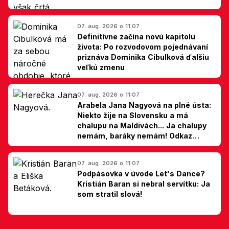
07. aug. 2026 o 11:07
Definitívne začína novú kapitolu
života: Po rozvodovom pojednávaní
priznáva Dominika Cibulková ďalšiu
veľkú zmenu
07. aug. 2026 o 11:07
Arabela Jana Nagyová na plné ústa:
Niekto žije na Slovensku a má
chalupu na Maldivách... Ja chalupy
nemám, baráky nemám! Odkaz
Slovákom
07. aug. 2026 o 11:07
Podpásovka v úvode Let's Dance?
Kristián Baran si nebral servítku: Ja
som stratil slová!