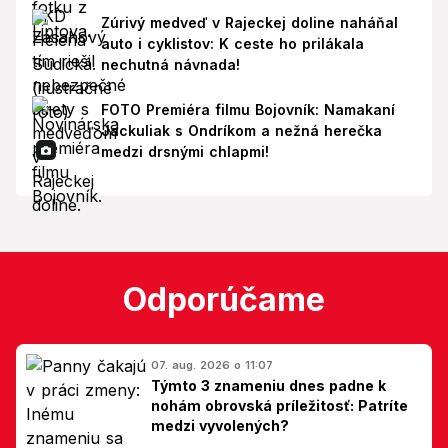
Zúrivý medveď v Rajeckej doline naháňal
auto i cyklistov: K ceste ho prilákala
nechutná návnada!
FOTO Premiéra filmu Bojovník: Namakaní
Jackuliak s Ondríkom a nežná herečka
medzi drsnými chlapmi!
Odporúčame
07. aug. 2026 o 11:07
Týmto 3 znameniu dnes padne k
nohám obrovská príležitosť: Patríte
medzi vyvolených?