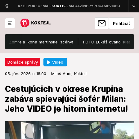
Prihlásiť
mrela ikona martinskej scény!
FOTO Lukáš cvakol klasické ráno n
Video
Domáce správy
05. jún. 2026 o 18:00
Domáce správy
05. jún. 2026 o 18:00
Cestujúcich v okrese Krupina
Miloš Audi,
Koktejl
zabáva spievajúci šofér Milan:
Cestujúcich v okrese Krupina
Jeho VIDEO je hitom internetu!
zabáva spievajúci šofér Milan:
Jeho VIDEO je hitom internetu!
Slováci si ho zamilovali.