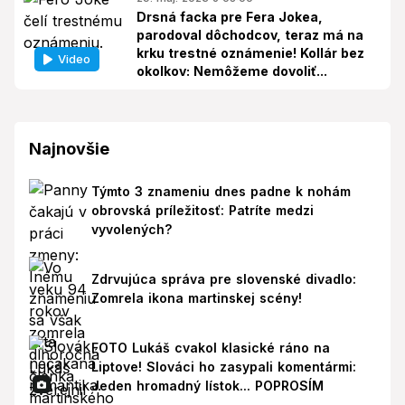
Drsná facka pre Fera Jokea,
parodoval dôchodcov, teraz má na
krku trestné oznámenie! Kollár bez
Video
okolkov: Nemôžeme dovoliť...
Najnovšie
Týmto 3 znameniu dnes padne k nohám
obrovská príležitosť: Patríte medzi
vyvolených?
Zdrvujúca správa pre slovenské divadlo:
Zomrela ikona martinskej scény!
FOTO Lukáš cvakol klasické ráno na
Liptove! Slováci ho zasypali komentármi:
Jeden hromadný lístok... POPROSÍM