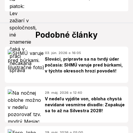
Podobné články
03. jún. 2026 o 16:05
Slováci, pripravte sa na tvrdý úder
počasia: SHMÚ varuje pred búrkami,
v týchto okresoch hrozí povodeň!
29. máj. 2026 o 12:40
V nedeľu vyjdite von, obloha chystá
nevídané vesmírne divadlo: Zopakuje
sa to až na Silvestra 2028!
29. máj. 2026 o 05:00