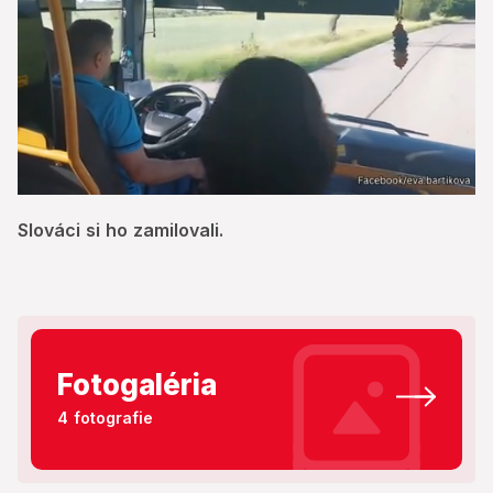
0
of
Slováci si ho zamilovali.
32
seconds
Fotogaléria
4 fotografie