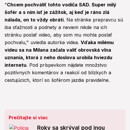
"
Chcem pochváliť tohto vodiča SAD. Super milý
šofér a s ním ísť je zážitok, aj keď je ráno zlá
nálada, on to vždy obráti
. Na stránke prepravcu sú
iba sťažnosti a podnety a neviem nikde na ich
stránku poslať video, aby som mu mohla poslať
pochvalu," uviedla autorka videa.
Vďaka milému
videu sa na Milana začala valiť obrovská vlna
uznania, ktorá z neho doslova urobila hviezdu
internetu
. Pod príspevkom nájdete množstvo
pozitívnych komentárov a reakcií od blízkych a
cestujúcich, ktorí so šoférom jazdia pravidelne.
Prečítajte si viac
Roky sa skrýval pod inou