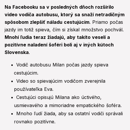
Na Facebooku sa v posledných dňoch rozšírilo
video vodiča autobusu, ktorý sa snaží netradičným
spôsobom zlepšiť náladu cestujúcim
. Priamo počas
jazdy im totiž spieva, čím si získal množstvo pochvál.
Mnohí ľudia teraz žiadajú, aby takíto veselí a
pozitívne naladení šoféri boli aj v iných kútoch
Slovenska
.
Vodič autobusu Milan počas jazdy spieva
cestujúcim.
Video so spievajúcim vodičom zverejnila
používateľka Eva.
Cestujúci opisujú Milana ako úctivého,
usmievavého a mimoriadne empatického šoféra.
Mnoho ľudí žiada, aby sa ostatní vodiči správali
rovnako pozitívne.