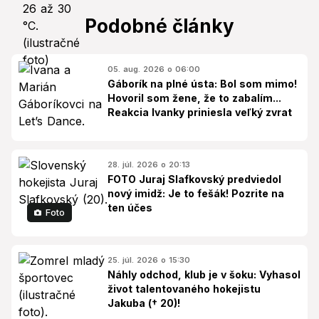
Podobné články
05. aug. 2026 o 06:00
Gáborík na plné ústa: Bol som mimo!
Hovoril som žene, že to zabalím...
Reakcia Ivanky priniesla veľký zvrat
28. júl. 2026 o 20:13
FOTO Juraj Slafkovský predviedol
nový imidž: Je to fešák! Pozrite na
ten účes
Foto
25. júl. 2026 o 15:30
Náhly odchod, klub je v šoku: Vyhasol
život talentovaného hokejistu
Jakuba († 20)!