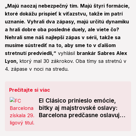
„Majú naozaj nebezpečný tím. Majú štyri formácie,
ktoré dokážu prispieť k víťazstvu, takže im patrí
uznanie. Vyhrali dva zápasy, majú určitú dynamiku
a hrali dobre oba posledné duely, ale viete čo?
Nehrali sme náš najlepší zápas v sérii, takže sa
musíme sústrediť na to, aby sme to v ďalšom
stretnutí predviedli,“
vyhlásil
brankár Sabres Alex
Lyon,
ktorý mal 30 zákrokov. Oba tímy sa stretnú v
4. zápase v noci na stredu.
Prečítajte si viac
El Clásico prinieslo emócie,
bitky aj majstrovské oslavy:
Barcelona predčasne oslavuje
titul!