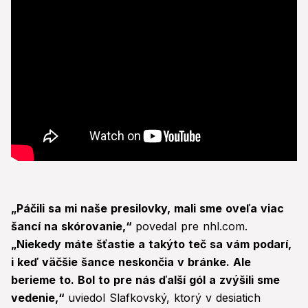
„Páčili sa mi naše presilovky, mali sme oveľa viac
šancí na skórovanie,“
povedal pre nhl.com.
„Niekedy máte šťastie a takýto teč sa vám podarí,
i keď väčšie šance neskončia v bránke. Ale
berieme to. Bol to pre nás ďalší gól a zvýšili sme
vedenie,“
uviedol Slafkovský, ktorý v desiatich