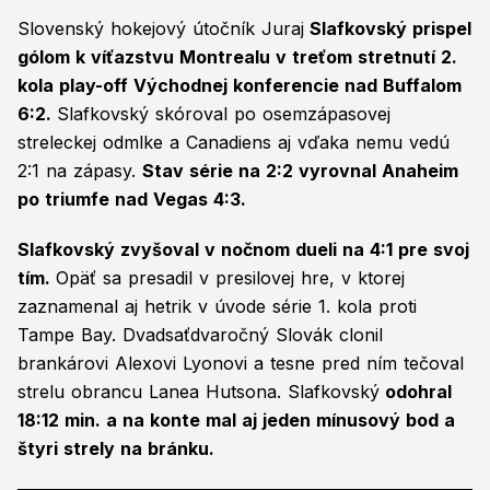
Slovenský hokejový útočník Juraj
Slafkovský prispel
gólom k víťazstvu Montrealu v treťom stretnutí 2.
kola play-off Východnej konferencie nad Buffalom
6:2.
Slafkovský skóroval po osemzápasovej
streleckej odmlke a Canadiens aj vďaka nemu vedú
2:1 na zápasy.
Stav série na 2:2 vyrovnal Anaheim
po triumfe nad Vegas 4:3.
Slafkovský zvyšoval v nočnom dueli na 4:1 pre svoj
tím.
Opäť sa presadil v presilovej hre, v ktorej
zaznamenal aj hetrik v úvode série 1. kola proti
Tampe Bay. Dvadsaťdvaročný Slovák clonil
brankárovi Alexovi Lyonovi a tesne pred ním tečoval
strelu obrancu Lanea Hutsona. Slafkovský
odohral
18:12 min. a na konte mal aj jeden mínusový bod a
štyri strely na bránku.