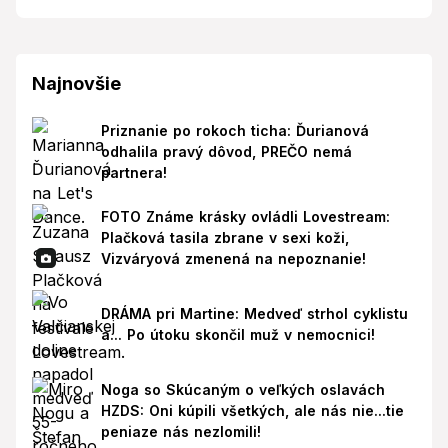
Najnovšie
Priznanie po rokoch ticha: Ďurianová
odhalila pravý dôvod, PREČO nemá
partnera!
FOTO Známe krásky ovládli Lovestream:
Plačková tasila zbrane v sexi koži,
Vizváryová zmenená na nepoznanie!
DRÁMA pri Martine: Medveď strhol cyklistu
a... Po útoku skončil muž v nemocnici!
Noga so Skúcaným o veľkých oslavách
HZDS: Oni kúpili všetkých, ale nás nie...tie
peniaze nás nezlomili!