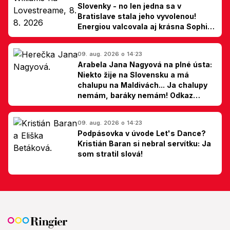
Slovenky - no len jedna sa v
Bratislave stala jeho vyvolenou!
Energiou valcovala aj krásna Sophie
Ellis-Bextor (foto)
09. aug. 2026 o 14:23
Arabela Jana Nagyová na plné ústa:
Niekto žije na Slovensku a má
chalupu na Maldivách... Ja chalupy
nemám, baráky nemám! Odkaz
Slovákom
09. aug. 2026 o 14:23
Podpásovka v úvode Let's Dance?
Kristián Baran si nebral servítku: Ja
som stratil slová!