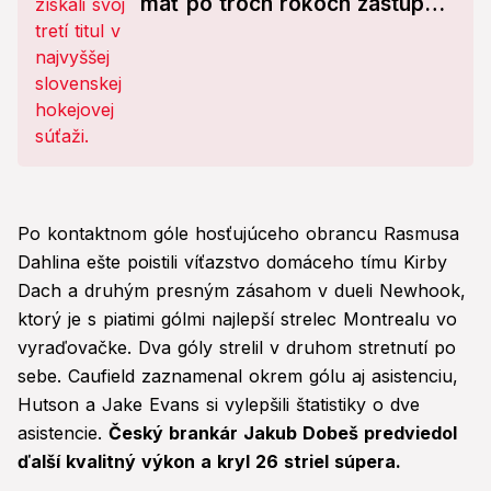
mať po troch rokoch zastúpnie
v Lige majstrov
Po kontaktnom góle hosťujúceho obrancu Rasmusa
Dahlina ešte poistili víťazstvo domáceho tímu Kirby
Dach a druhým presným zásahom v dueli Newhook,
ktorý je s piatimi gólmi najlepší strelec Montrealu vo
vyraďovačke. Dva góly strelil v druhom stretnutí po
sebe. Caufield zaznamenal okrem gólu aj asistenciu,
Hutson a Jake Evans si vylepšili štatistiky o dve
asistencie.
Český brankár Jakub Dobeš predviedol
ďalší kvalitný výkon a kryl 26 striel súpera.