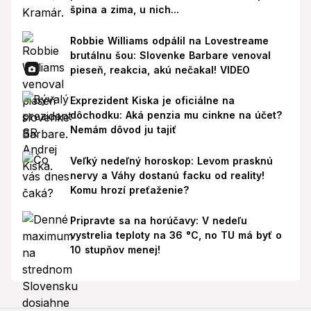
špina a zima, u nich...
Robbie Williams odpálil na Lovestreame
brutálnu šou: Slovenke Barbare venoval
pieseň, reakcia, akú nečakal! VIDEO
Exprezident Kiska je oficiálne na
dôchodku: Aká penzia mu cinkne na účet?
Nemám dôvod ju tajiť
Veľký nedeľný horoskop: Levom prasknú
nervy a Váhy dostanú facku od reality!
Komu hrozí preťaženie?
Pripravte sa na horúčavy: V nedeľu
vystrelia teploty na 36 °C, no TU má byť o
10 stupňov menej!