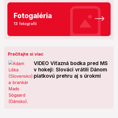
Fotogaléria
13 fotografií
Prečítajte si viac
VIDEO Víťazná bodka pred MS
v hokeji: Slováci vrátili Dánom
piatkovú prehru aj s úrokmi