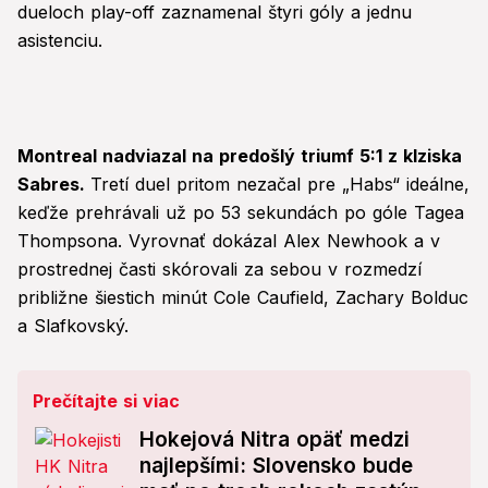
dueloch play-off zaznamenal štyri góly a jednu
asistenciu.
Montreal nadviazal na predošlý triumf 5:1 z klziska
Sabres.
Tretí duel pritom nezačal pre „Habs“ ideálne,
keďže prehrávali už po 53 sekundách po góle Tagea
Thompsona. Vyrovnať dokázal Alex Newhook a v
prostrednej časti skórovali za sebou v rozmedzí
približne šiestich minút Cole Caufield, Zachary Bolduc
a Slafkovský.
Prečítajte si viac
Hokejová Nitra opäť medzi
najlepšími: Slovensko bude