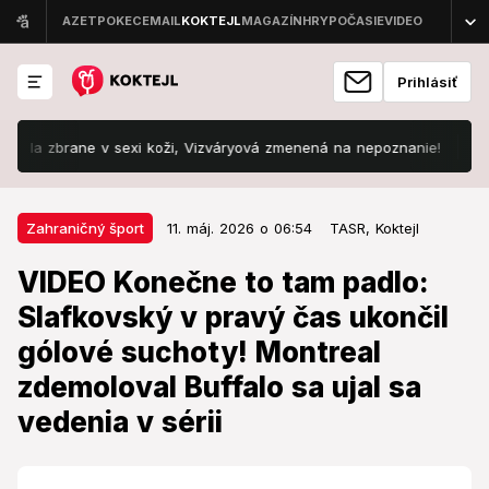
Prihlásiť
 zbrane v sexi koži, Vizváryová zmenená na nepoznanie!
DRÁMA pr
11. máj. 2026 o 06:54
Zahraničný šport
Zahraničný šport
11. máj. 2026 o 06:54
TASR,
Koktejl
VIDEO Konečne to tam padlo:
VIDEO Konečne to tam padlo:
Slafkovský v pravý čas ukončil
Slafkovský v pravý čas ukončil
gólové suchoty! Montreal
gólové suchoty! Montreal
zdemoloval Buffalo sa ujal sa
zdemoloval Buffalo sa ujal sa
vedenia v sérii
vedenia v sérii
Slafkovský skóroval po osemzápasovej streleckej
odmlke.